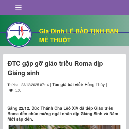
GIỚI THIỆU
TIN TỨC
SỐNG ĐẠO
Gia Đình LÊ BẢO TỊNH BAN
CHUYỆN NHÀ
MÊ THUỘT
QUÁN VĂN
THƯ GIÃN
ĐTC gặp gỡ giáo triều Roma dịp
Giáng sinh
|
Tác giả bài viết:
Hồng Thủy |
Thứ ba - 23/12/2025 07:14
530
Sáng 22/12, Đức Thánh Cha Lêô XIV đã tiếp Giáo triều
Roma đến chúc mừng ngài nhân dịp Giáng Sinh và Năm
Mới sắp đến.