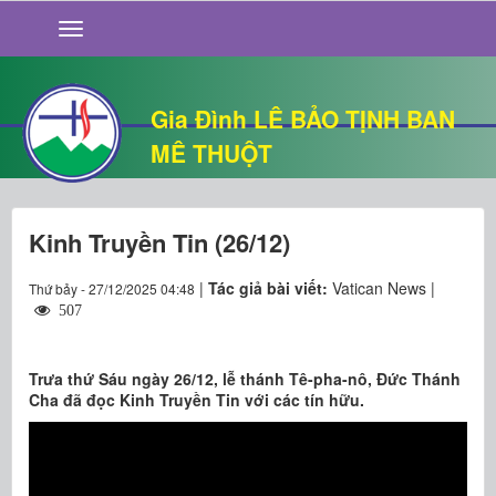
GIỚI THIỆU
TIN TỨC
SỐNG ĐẠO
Gia Đình LÊ BẢO TỊNH BAN
CHUYỆN NHÀ
MÊ THUỘT
QUÁN VĂN
THƯ GIÃN
Kinh Truyền Tin (26/12)
|
Tác giả bài viết:
Vatican News |
Thứ bảy - 27/12/2025 04:48
507
Trưa thứ Sáu ngày 26/12, lễ thánh Tê-pha-nô, Đức Thánh
Cha đã đọc Kinh Truyền Tin với các tín hữu.