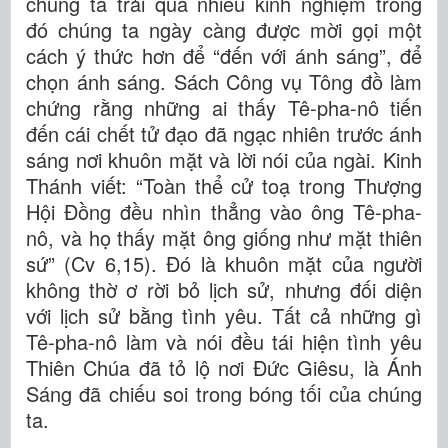
chúng ta trải qua nhiều kinh nghiệm trong
đó chúng ta ngày càng được mời gọi một
cách ý thức hơn để “đến với ánh sáng”, để
chọn ánh sáng. Sách Công vụ Tông đồ làm
chứng rằng những ai thấy Tê-pha-nô tiến
đến cái chết tử đạo đã ngạc nhiên trước ánh
sáng nơi khuôn mặt và lời nói của ngài. Kinh
Thánh viết: “Toàn thể cử toạ trong Thượng
Hội Đồng đều nhìn thẳng vào ông Tê-pha-
nô, và họ thấy mặt ông giống như mặt thiên
sứ” (Cv 6,15). Đó là khuôn mặt của người
không thờ ơ rời bỏ lịch sử, nhưng đối diện
với lịch sử bằng tình yêu. Tất cả những gì
Tê-pha-nô làm và nói đều tái hiện tình yêu
Thiên Chúa đã tỏ lộ nơi Đức Giêsu, là Ánh
Sáng đã chiếu soi trong bóng tối của chúng
ta.