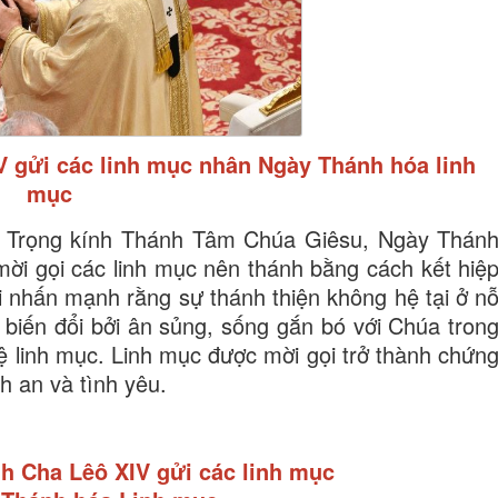
 gửi các linh mục nhân Ngày Thánh hóa linh
mục
ễ Trọng kính Thánh Tâm Chúa Giêsu, Ngày Thán
ời gọi các linh mục nên thánh bằng cách kết hiệ
 nhấn mạnh rằng sự thánh thiện không hệ tại ở n
biến đổi bởi ân sủng, sống gắn bó với Chúa tron
 linh mục. Linh mục được mời gọi trở thành chứn
h an và tình yêu.
h Cha Lêô XIV gửi các linh mục