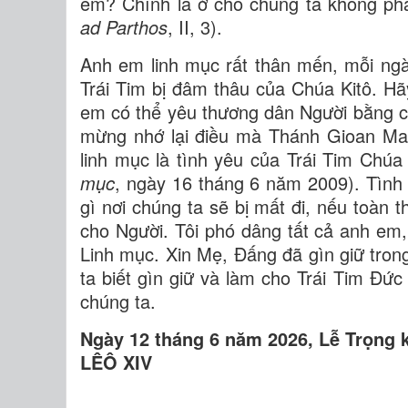
em? Chính là ở chỗ chúng ta không phá 
ad Parthos
, II, 3).
Anh em linh mục rất thân mến, mỗi ngày
Trái Tim bị đâm thâu của Chúa Kitô. H
em có thể yêu thương dân Người bằng c
mừng nhớ lại điều mà Thánh Gioan Mari
linh mục là tình yêu của Trái Tim Chúa
mục
, ngày 16 tháng 6 năm 2009). Tình
gì nơi chúng ta sẽ bị mất đi, nếu toàn 
cho Người. Tôi phó dâng tất cả anh em
Linh mục. Xin Mẹ, Đấng đã gìn giữ tro
ta biết gìn giữ và làm cho Trái Tim Đức
chúng ta.
Ngày 12 tháng 6 năm 2026, Lễ Trọng
LÊÔ XIV