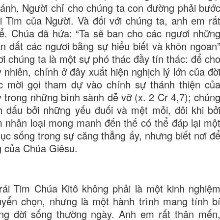
hánh, Người chỉ cho chúng ta con đường phải bướ
i Tim của Người. Và đối với chúng ta, anh em rấ
t để. Chúa đã hứa: “Ta sẽ ban cho các ngươi nhữn
n dắt các ngươi bằng sự hiểu biết và khôn ngoan
ơi chúng ta là một sự phó thác đầy tín thác: để ch
nhiên, chính ở đây xuất hiện nghịch lý lớn của đờ
c mời gọi tham dự vào chính sự thánh thiện củ
 trong những bình sành dễ vỡ (x. 2 Cr 4,7); chún
h dấu bởi những yếu đuối và mệt mỏi, đôi khi bở
m nhân loại mong manh đến thế có thể đáp lại mộ
mục sống trong sự căng thẳng ấy, nhưng biết nơi đ
g của Chúa Giêsu.
Trái Tim Chúa Kitô không phải là một kinh nghiệ
uyển chọn, nhưng là một hành trình mang tính b
ong đời sống thường ngày. Anh em rất thân mến