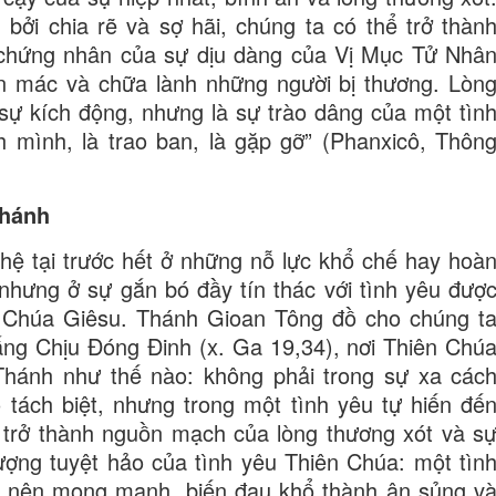
 bởi chia rẽ và sợ hãi, chúng ta có thể trở thàn
 chứng nhân của sự dịu dàng của Vị Mục Tử Nhâ
ản mác và chữa lành những người bị thương. Lòn
 sự kích động, nhưng là sự trào dâng của một tìn
nh mình, là trao ban, là gặp gỡ” (Phanxicô, Thôn
thánh
 hệ tại trước hết ở những nỗ lực khổ chế hay hoà
, nhưng ở sự gắn bó đầy tín thác với tình yêu đượ
a Chúa Giêsu. Thánh Gioan Tông đồ cho chúng t
g Chịu Đóng Đinh (x. Ga 19,34), nơi Thiên Chú
Thánh như thế nào: không phải trong sự xa các
 tách biệt, nhưng trong một tình yêu tự hiến đế
 trở thành nguồn mạch của lòng thương xót và s
ợng tuyệt hảo của tình yêu Thiên Chúa: một tìn
rở nên mong manh, biến đau khổ thành ân sủng v