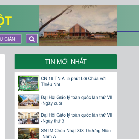
ỘT
Ư GIÃN
TIN MỚI NHẤT
CN 19 TN A- 5 phút Lời Chúa với
Thiếu Nhi
Đại Hội Giáo lý toàn quốc lần thứ VII
-Ngày cuối
Đại Hội Giáo lý toàn quốc lần thứ VII
-Ngày thứ 3
SNTM Chúa Nhật XIX Thường Niên
-Năm A