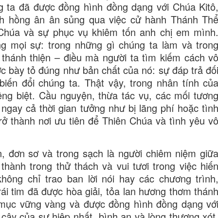
g ta đã được đồng hình đồng dạng với Chúa Kitô
nh hồng ân ân sủng qua việc cử hành Thánh Th
Chúa và sự phục vụ khiêm tốn anh chị em mình
ng mọi sự: trong những gì chúng ta làm và tron
 thánh thiện – điều mà người ta tìm kiếm cách v
c bày tỏ đúng như bản chất của nó: sự đáp trả đố
biến đổi chúng ta. Thật vậy, trong nhân tính củ
ng biệt. Cầu nguyện, thừa tác vụ, các mối tươn
 ngay cả thời gian tưởng như bị lãng phí hoặc tìn
rở thành nơi ưu tiên để Thiên Chúa và tình yêu v
n, đơn sơ và trong sạch là người chiêm niệm giữ
thành trong thử thách và vui tươi trong việc hiế
hông chỉ trao ban lời nói hay các chương trình
ái tim đã được hòa giải, tỏa lan hương thơm thán
h mục vững vàng và được đồng hình đồng dạng vớ
 cậy của sự hiệp nhất, bình an và lòng thương xót