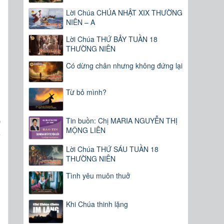
Lời Chúa CHÚA NHẬT XIX THƯỜNG
NIÊN – A
Lời Chúa THỨ BẢY TUẦN 18
THƯỜNG NIÊN
Có dừng chân nhưng không đứng lại
Từ bỏ mình?
h
p
Tin buồn: Chị MARIA NGUYỄN THỊ
MỘNG LIÊN
ỗ
g
Lời Chúa THỨ SÁU TUẦN 18
g
THƯỜNG NIÊN
Tình yêu muôn thuở
Khi Chúa thinh lặng