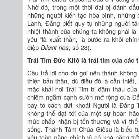
Nhờ đó, trong một thời đại bị đánh dấu
những người kiến tạo hòa bình, những
Lành, Đấng biết quy tụ những người t
nhiệt thành của chúng ta không phải là
yêu “là xuất thần, là bước ra khỏi chí
điệp
Dilexit nos
, số 28).
Trái Tim Đức Kitô là trái tim của các 
Câu trả lời cho ơn gọi nên thánh không
thiện bản thân, dù điều đó là cần thiết
mặc khải nơi Trái Tim bị đâm thâu củ
chiêm ngắm cạnh sườn mở rộng của Đấn
bày tỏ cách dứt khoát Người là Đấng 
không thể đạt tới của một sự hoàn hảo
mức chấp nhận bị tổn thương và vì thế
sống. Thánh Tâm Chúa Giêsu là biểu tư
yêu toàn năng chính vì có khả năng t