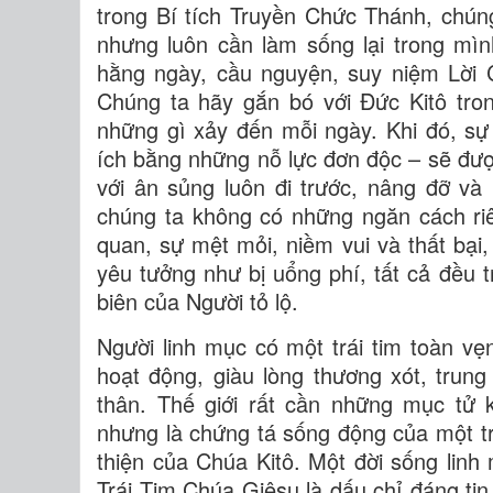
trong Bí tích Truyền Chức Thánh, chún
nhưng luôn cần làm sống lại trong mì
hằng ngày, cầu nguyện, suy niệm Lời 
Chúng ta hãy gắn bó với Đức Kitô tro
những gì xảy đến mỗi ngày. Khi đó, sự
ích bằng những nỗ lực đơn độc – sẽ đượ
với ân sủng luôn đi trước, nâng đỡ và 
chúng ta không có những ngăn cách riê
quan, sự mệt mỏi, niềm vui và thất bại,
yêu tưởng như bị uổng phí, tất cả đều t
biên của Người tỏ lộ.
Người linh mục có một trái tim toàn vẹ
hoạt động, giàu lòng thương xót, trung 
thân. Thế giới rất cần những mục tử k
nhưng là chứng tá sống động của một tr
thiện của Chúa Kitô. Một đời sống lin
Trái Tim Chúa Giêsu là dấu chỉ đáng tin