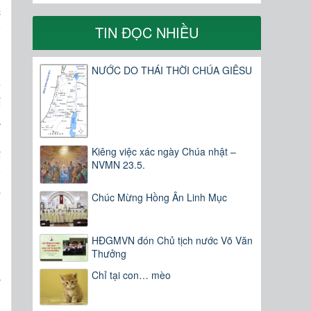
c
t
TIN ĐỌC NHIỀU
g
”
NƯỚC DO THÁI THỜI CHÚA GIÊSU
o
i
a
g
Kiêng việc xác ngày Chúa nhật –
i
NVMN 23.5.
t
ể
Chúc Mừng Hồng Ân Linh Mục
HĐGMVN đón Chủ tịch nước Võ Văn
Thưởng
m
Chỉ tại con… mèo
í
,