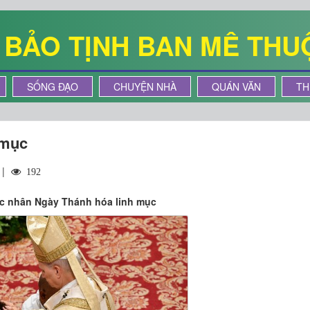
Ê BẢO TỊNH BAN MÊ THU
SỐNG ĐẠO
CHUYỆN NHÀ
QUÁN VĂN
TH
 mục
 |
192
ục nhân Ngày Thánh hóa linh mục