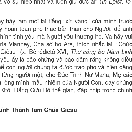
vỡ sự hiệp nhất và luôn giữ đức ái” (
In Epist. Io
 hãy làm mới lại tiếng “xin vâng” của mình trướ
ãy hoàn toàn phó thác bản thân cho Người, để an
hính tình yêu mà Người yêu thương họ. Và hãy vu
a Vianney, Cha sở họ Ars, thích nhắc lại: “Chứ
 Giêsu” (x. Bênêđictô XVI,
Thư công bố Năm Lin
 yêu ấy là bảo chứng và bảo đảm rằng không điề
thể con người chúng ta được trao phó và hiến dân
, từng người một, cho Đức Trinh Nữ Maria, Mẹ cá
ng lòng mình mầu nhiệm của Người Con, dạy chún
 Kitô, Đấng Cứu Độ thế gian, đập nhịp trong chín
 kính Thánh Tâm Chúa Giêsu