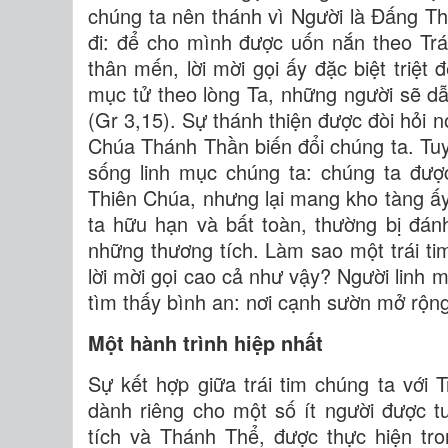
chúng ta nên thánh vì Người là Đấng T
đi: để cho mình được uốn nắn theo Trá
thân mến, lời mời gọi ấy đặc biệt triệ
mục tử theo lòng Ta, những người sẽ dẫ
(Gr 3,15). Sự thánh thiện được đòi hỏi n
Chúa Thánh Thần biến đổi chúng ta. Tuy 
sống linh mục chúng ta: chúng ta đượ
Thiên Chúa, nhưng lại mang kho tàng ấy
ta hữu hạn và bất toàn, thường bị đán
những thương tích. Làm sao một trái ti
lời mời gọi cao cả như vậy? Người linh 
tìm thấy bình an: nơi cạnh sườn mở rộn
Một hành trình hiệp nhất
Sự kết hợp giữa trái tim chúng ta với 
dành riêng cho một số ít người được t
tích và Thánh Thể, được thực hiện tr