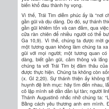
biến khổ đau thành hy vọng.
Vì thế, Trái Tim diễm phúc ấy là “nơi 
gần gũi và dịu dàng. Do đó, sự thánh th
gần gũi khiêm tốn và can đảm, qua việc
cửa ràn chiên để nhiều người có thể bư
Ga 10,9). Vì thế, chúng ta được mời 
một tương quan không làm chúng ta xa 
gũi với mọi người; một tương quan có
dàng, biết gần gũi, cảm thông và lắng
chúng ta với Trái Tim bị đâm thâu củ
được thực hiện. Chúng ta không còn số
(x. Gl 2,20). Sự thánh thiện ấy không
huynh đệ linh mục: hãy tìm đến nhau, l
cô lập mình sẽ dần dần lụi tàn; người l
Thánh Augustinô nhắc nhở chúng ta: “
Bằng cách yêu thương anh em mình. Đ