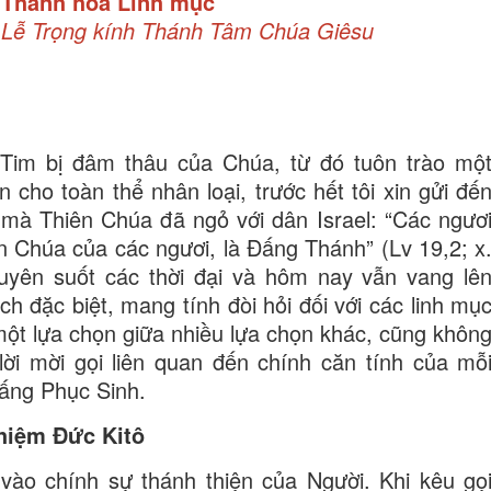
 Thánh hóa Linh mục
 Lễ Trọng kính Thánh Tâm Chúa Giêsu
Tim bị đâm thâu của Chúa, từ đó tuôn trào mộ
cho toàn thể nhân loại, trước hết tôi xin gửi đế
 mà Thiên Chúa đã ngỏ với dân Israel: “Các ngươ
n Chúa của các ngươi, là Đấng Thánh” (Lv 19,2; x
xuyên suốt các thời đại và hôm nay vẫn vang lê
h đặc biệt, mang tính đòi hỏi đối với các linh mụ
một lựa chọn giữa nhiều lựa chọn khác, cũng khôn
 lời mời gọi liên quan đến chính căn tính của mỗ
ấng Phục Sinh.
hiệm Đức Kitô
vào chính sự thánh thiện của Người. Khi kêu gọ