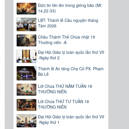
Đức tin lớn lên trong giông bão (Mt
14,22-33)
LBT: Thánh lễ Cầu nguyện tháng
Tám 2026
Chầu Thánh Thể Chúa nhật 19
t
Thường niên -A
n
Đại Hội Giáo lý toàn quốc lần thứ VII
i
-Ngày thứ 2
.
Thánh lễ An táng Cha Cố PX. Phạm
n
Bá Lễ
c
g
Lời Chúa THỨ NĂM TUẦN 18
THƯỜNG NIÊN
i
Lời Chúa THỨ TƯ TUẦN 18
THƯỜNG NIÊN
Đại Hội Giáo lý toàn quốc lần thứ VII
-Ngày thứ 1
i