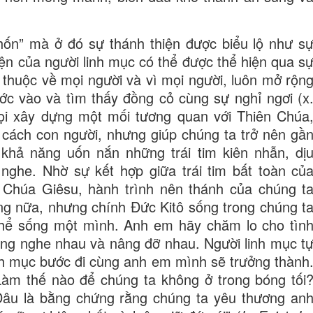
chốn” mà ở đó sự thánh thiện được biểu lộ như s
iện của người linh mục có thể được thể hiện qua s
 thuộc về mọi người và vì mọi người, luôn mở rộn
ớc vào và tìm thấy đồng cỏ cùng sự nghỉ ngơi (x
gọi xây dựng một mối tương quan với Thiên Chúa
cách con người, nhưng giúp chúng ta trở nên gầ
 khả năng uốn nắn những trái tim kiên nhẫn, dị
 nghe. Nhờ sự kết hợp giữa trái tim bất toàn củ
a Chúa Giêsu, hành trình nên thánh của chúng t
ng nữa, nhưng chính Đức Kitô sống trong chúng t
 thể sống một mình. Anh em hãy chăm lo cho tìn
ắng nghe nhau và nâng đỡ nhau. Người linh mục t
inh mục bước đi cùng anh em mình sẽ trưởng thành
Làm thế nào để chúng ta không ở trong bóng tối
âu là bằng chứng rằng chúng ta yêu thương an