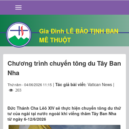
GIỚI THIỆU
TIN TỨC
SỐNG ĐẠO
Gia Đình LÊ BẢO TỊNH BAN
CHUYỆN NHÀ
MÊ THUỘT
QUÁN VĂN
THƯ GIÃN
Chương trình chuyến tông du Tây Ban
Nha
|
Tác giả bài viết:
Vatican News |
Thứ năm - 04/06/2026 11:15
203
Đức Thánh Cha Lêô XIV sẽ thực hiện chuyến tông du thứ
tư của ngài tại nước ngoài khi viếng thăm Tây Ban Nha
từ ngày 6-12/6/2026