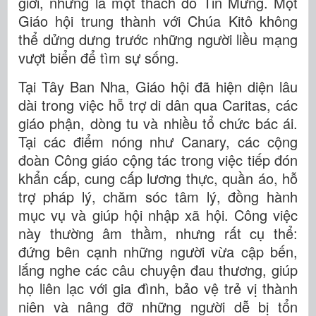
giới, nhưng là một thách đố Tin Mừng. Một
Giáo hội trung thành với Chúa Kitô không
thể dửng dưng trước những người liều mạng
vượt biển để tìm sự sống.
Tại Tây Ban Nha, Giáo hội đã hiện diện lâu
dài trong việc hỗ trợ di dân qua Caritas, các
giáo phận, dòng tu và nhiều tổ chức bác ái.
Tại các điểm nóng như Canary, các cộng
đoàn Công giáo cộng tác trong việc tiếp đón
khẩn cấp, cung cấp lương thực, quần áo, hỗ
trợ pháp lý, chăm sóc tâm lý, đồng hành
mục vụ và giúp hội nhập xã hội. Công việc
này thường âm thầm, nhưng rất cụ thể:
đứng bên cạnh những người vừa cập bến,
lắng nghe các câu chuyện đau thương, giúp
họ liên lạc với gia đình, bảo vệ trẻ vị thành
niên và nâng đỡ những người dễ bị tổn