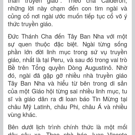
thần truyền giáo”. Theo cha Calderón,
những lời này chạm đến con tim ngài và
củng cố nơi ngài ước muốn tiếp tục cổ võ ý
thức truyền giáo.
Đức Thánh Cha đến Tây Ban Nha với một
sự quen thuộc đặc biệt. Ngài từng sống
phần lớn đời linh mục trong sứ vụ truyền
giáo, nhất là tại Peru, và sau đó trong vai trò
Bề trên Tổng quyền Dòng Augustinô. Nhờ
đó, ngài đã gặp gỡ nhiều nhà truyền giáo
Tây Ban Nha và hiểu từ bên trong di sản
của một Giáo hội từng sai nhiều linh mục, tu
sĩ và giáo dân ra đi loan báo Tin Mừng tại
châu Mỹ Latinh, châu Phi, châu Á và nhiều
vùng khác.
Bên dưới lịch trình chính thức là một mối
dây sâu xa. Theo nhà báo Juan Vicente