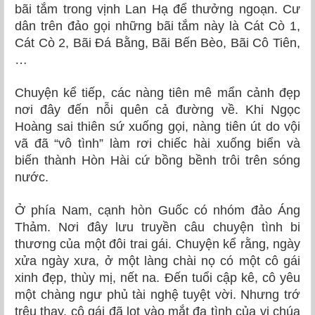
bãi tắm trong vịnh Lan Hạ để thưởng ngoạn. Cư
dân trên đảo gọi những bãi tắm này là Cát Cò 1,
Cát Cò 2,
Bãi Ðá Bằng, Bãi Bến Bèo, Bãi Cô Tiên,
…
Chuyện kể tiếp, các nàng tiên mê mẩn cảnh đẹp
nơi đây đến nỗi quên cả đường về. Khi Ngọc
Hoàng sai thiên sứ xuống gọi, nàng tiên út do vội
vã đã “vô tình” làm rơi chiếc hài xuống biển và
biến thành Hòn Hài cứ bồng bềnh trôi trên sóng
nước.
Ở phía Nam, cạnh hòn Guốc có nhóm đảo Áng
Thảm. Nơi đây lưu truyền câu chuyện tình bi
thương của một đôi trai gái. Chuyện kể rằng, ngày
xửa ngày xưa, ở một làng chài nọ có một cô gái
xinh đẹp, thùy mị, nết na. Đến tuổi cập kê, cô yêu
một chàng ngư phủ tài nghệ tuyệt vời. Nhưng trớ
trêu thay, cô gái đã lọt vào mắt đa tình của vị chúa