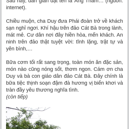
Sau này, dân gian đặt tên là Áng Thảm… (nguồn:
internet).
Chiều muộn, cha Duy đưa Phái đoàn trở về khách
sạn nghỉ ngơi. Khí hậu trên đảo Cát Bà trong lành,
mát mẻ. Cư dân nơi đây hiền hòa, mến khách. An
ninh trên đảo thật tuyệt vời: tĩnh lặng, trật tự và
yên bình,…
Bữa cơm tối rất sang trọng, toàn món ăn đặc sản,
món nào cũng nóng sốt, thơm ngon. Cám ơn cha
Duy và bà con giáo dân đảo Cát Bà. Đây chính là
bữa tiệc thịnh soạn đậm đà hương vị biển khơi và
tràn đầy yêu thương nghĩa tình.
(còn tiếp)