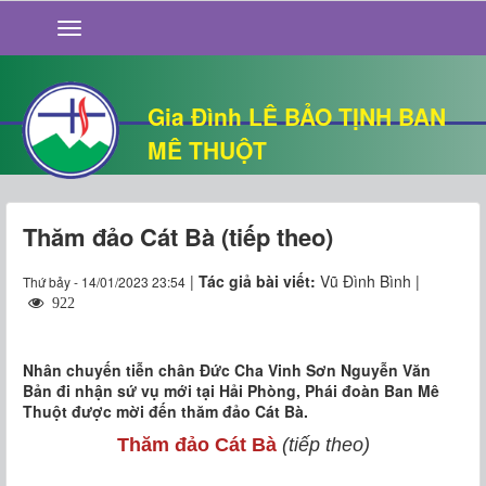
GIỚI THIỆU
TIN TỨC
SỐNG ĐẠO
Gia Đình LÊ BẢO TỊNH BAN
CHUYỆN NHÀ
MÊ THUỘT
QUÁN VĂN
THƯ GIÃN
Thăm đảo Cát Bà (tiếp theo)
|
Tác giả bài viết:
Vũ Đình Bình |
Thứ bảy - 14/01/2023 23:54
922
Nhân chuyến tiễn chân Đức Cha Vinh Sơn Nguyễn Văn
Bản đi nhận sứ vụ mới tại Hải Phòng, Phái đoàn Ban Mê
Thuột được mời đến thăm đảo Cát Bà.
Thăm đảo Cát Bà
(tiếp theo)