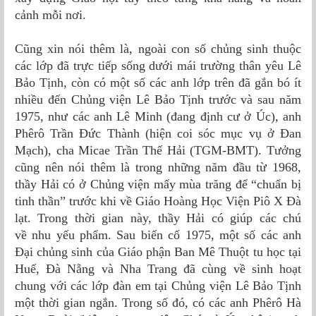
cảnh mỗi nơi.
Cũng xin nói thêm là, ngoài con số chủng sinh thuộc
các lớp đã trực tiếp sống dưới mái trường thân yêu Lê
Bảo Tịnh, còn có một số các anh lớp trên đã gắn bó ít
nhiều đến Chủng viện Lê Bảo Tịnh trước và sau năm
1975, như các anh Lê Minh (đang định cư ở Úc), anh
Phêrô Trần Ðức Thành (hiện coi sóc mục vụ ở Ðan
Mạch), cha Micae Trần Thế Hải (TGM-BMT). Tưởng
cũng nên nói thêm là trong những năm đầu từ 1968,
thầy Hải có ở Chủng viện mấy mùa trăng để “chuẩn bị
tinh thần” trước khi về Giáo Hoàng Học Viện Piô X Ðà
lạt. Trong thời gian này, thầy Hải có giúp các chú
về nhu yếu phẩm. Sau biến cố 1975, một số các anh
Ðại chủng sinh của Giáo phận Ban Mê Thuột tu học tại
Huế, Ðà Nẵng và Nha Trang đã cùng về sinh hoạt
chung với các lớp đàn em tại Chủng viện Lê Bảo Tịnh
một thời gian ngắn. Trong số đó, có các anh Phêrô Hà