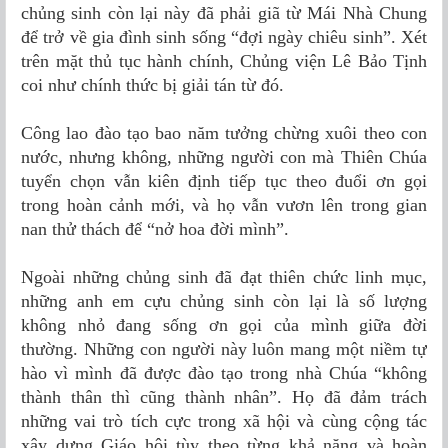
chủng sinh còn lại này đã phải giã từ Mái Nhà Chung
để trở về gia đình sinh sống “đợi ngày chiêu sinh”. Xét
trên mặt thủ tục hành chính, Chủng viện Lê Bảo Tịnh
coi như chính thức bị giải tán từ đó.
Công lao đào tạo bao năm tưởng chừng xuôi theo con
nước, nhưng không, những người con mà Thiên Chúa
tuyển chọn vẫn kiên định tiếp tục theo đuổi ơn gọi
trong hoàn cảnh mới, và họ vẫn vươn lên trong gian
nan thử thách để “nở hoa đời mình”.
Ngoài những chủng sinh đã đạt thiên chức linh mục,
những anh em cựu chủng sinh còn lại là số lượng
không nhỏ đang sống ơn gọi của mình giữa đời
thường. Những con người này luôn mang một niềm tự
hào vì mình đã được đào tạo trong nhà Chúa “không
thành thân thì cũng thành nhân”. Họ đã đảm trách
những vai trò tích cực trong xã hội và cùng cộng tác
xây dựng Giáo hội tùy theo từng khả năng và hoàn