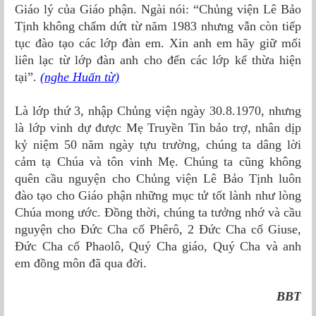
Giáo lý của Giáo phận. Ngài nói: “Chủng viện Lê Bảo
Tịnh không chấm dứt từ năm 1983 nhưng vẫn còn tiếp
tục đào tạo các lớp đàn em. Xin anh em hãy giữ mối
liên lạc từ lớp đàn anh cho đến các lớp kế thừa hiện
tại”.
(nghe Huấn từ)
Là lớp thứ 3, nhập Chủng viện ngày 30.8.1970, nhưng
là lớp vinh dự được Mẹ Truyền Tin bảo trợ, nhân dịp
kỷ niệm 50 năm ngày tựu trường, chúng ta dâng lời
cảm tạ Chúa và tôn vinh Mẹ. Chúng ta cũng không
quên cầu nguyện cho Chủng viện Lê Bảo Tịnh luôn
đào tạo cho Giáo phận những mục tử tốt lành như lòng
Chúa mong ước. Đồng thời, chúng ta tưởng nhớ và cầu
nguyện cho Đức Cha cố Phêrô, 2 Đức Cha cố Giuse,
Đức Cha cố Phaolô, Quý Cha giáo, Quý Cha và anh
em đồng môn đã qua đời.
BBT