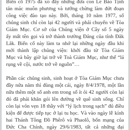
Biến cố 1975 đã xô đẩy những đứa con Lê Bảo Tịnh
tản mác muôn phương và tưởng chừng làm đứt đoạn
công việc đào tạo này. Bởi, tháng 10 năm 1977, số
chủng sinh chỉ còn lại 42 người và phải chuyển về Tòa
Giám Mục. Cơ sở của Chủng viện ở Cây số 5 ngày
ấy mất tên gọi và trở thành trường Đảng của tỉnh Đăk
Lăk. Biến cố này làm ta nhớ lại những ngày đầu khi
mới thành lập chủng viện: khởi đầu từ Tòa Giám
Mục và bây giờ lại trở về Toà Giám Mục, như thể “lá
rụng về cội, nước trở về nguồn”…
Phần các chủng sinh, sinh hoạt ở Tòa Giám Mục chưa
đầy nửa năm thì đùng một cái, ngày 8/4/1978, một lần
nữa thêm một số anh em trong số ít ỏi 42 người còn lại
đó đã phải khăn gói lên đường về quê sinh sống. Chỉ
còn lại vỏn vẹn 18 thầy với “lý lịch trong sạch” đủ điều
kiện để được tiếp tục ở lại tu học. Và vào ngày lễ kính
hai Thánh Tông Ðồ Phêrô và Phaolô, bổn mạng của
Ðức Cha Chính, ngày 29/6/1983, tất cả những đại