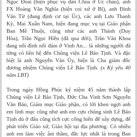
Ngọc Ðoài (hiện phục vụ dân Chúa ở Úc châu), anh
FX Hoàng Văn Nghĩa (hiện coi xứ ở Bỉ), anh Ðinh
Văn Từ (đang định cư tại Úc), các anh Lưu Thanh
Kỳ, Mai Xuân Nam, hiện đang mục vụ tại Giáo phận
Ban Mê Thuột, cũng như các anh Thành (Duy
Hòa), Trần Ngọc Hiền (đã qua đời), Trần Văn Khoa
đang nổi đình nổi đám ở Vinh An... là những người đã
từng có liên hệ đến Chủng viện Lê Bảo Tịnh. Và đặc
biệt là anh Nguyễn Văn Úy, hiện là Cha giám đốc
đương nhiệm Chủng viện Lê Bảo Tịnh.
(x Kỷ yếu 40
năm LBT)
Trong ngày Hồng Phúc kỷ niệm 45 năm thành lập
Chủng viện Lê Bảo Tịnh, Đức Cha Vinh Sơn Nguyễn
Văn Bản, Giám mục Giáo phận, có lời khen ngợi anh
em linh mục cũng như anh em cựu chủng sinh Lê Bảo
Tịnh dù ở đâu cũng tích cực cống hiến để xây dựng, để
phát triển Giáo xứ, Giáo hội tại địa phương. Có nhiều
anh em làm việc âm thầm, đắc lực nhất là trong Ban