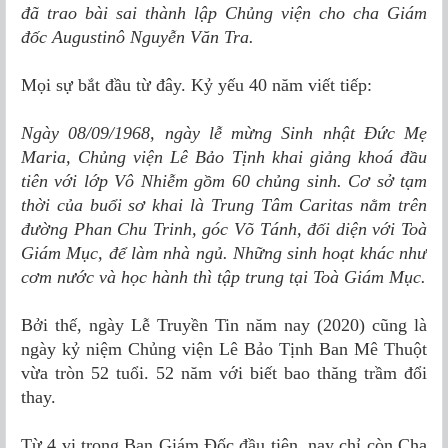
đã trao bài sai thành lập Chủng viện cho cha Giám
đốc Augustinô Nguyễn Văn Tra.
Mọi sự bắt đầu từ đây. Kỷ yếu 40 năm viết tiếp:
Ngày 08/09/1968, ngày lễ mừng Sinh nhật Ðức Mẹ
Maria, Chủng viện Lê Bảo Tịnh khai giảng khoá đầu
tiên với lớp Vô Nhiễm gồm 60 chủng sinh. Cơ sở tạm
thời của buổi sơ khai là Trung Tâm Caritas nằm trên
đường Phan Chu Trinh, góc Võ Tánh, đối diện với Toà
Giám Mục, để làm nhà ngủ. Những sinh hoạt khác như
cơm nước và học hành thì tập trung tại Toà Giám Mục.
Bởi thế, ngày Lễ Truyền Tin năm nay (2020) cũng là
ngày kỷ niệm Chủng viện Lê Bảo Tịnh Ban Mê Thuột
vừa tròn 52 tuổi. 52 năm với biết bao thăng trầm đổi
thay.
Từ 4 vị trong
Ban Giám Ðốc
đầu tiên, nay chỉ còn Cha