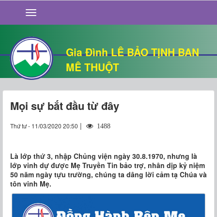
GIỚI THIỆU
TIN TỨC
SỐNG ĐẠO
Gia Đình LÊ BẢO TỊNH BAN
CHUYỆN NHÀ
MÊ THUỘT
QUÁN VĂN
THƯ GIÃN
Mọi sự bắt đầu từ đây
|
Thứ tư - 11/03/2020 20:50
1488
Là lớp thứ 3, nhập Chủng viện ngày 30.8.1970, nhưng là
lớp vinh dự được Mẹ Truyền Tin bảo trợ, nhân dịp kỷ niệm
50 năm ngày tựu trường, chúng ta dâng lời cảm tạ Chúa và
tôn vinh Mẹ.