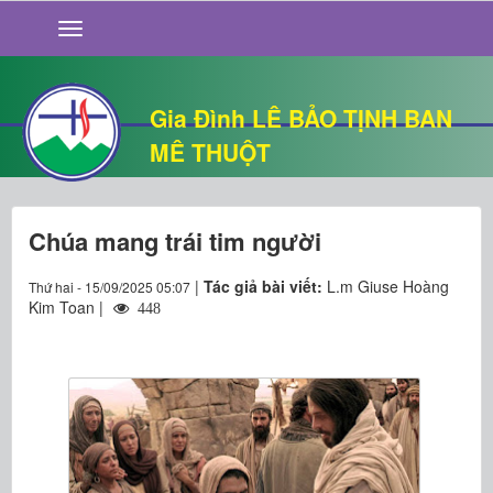
GIỚI THIỆU
TIN TỨC
SỐNG ĐẠO
Gia Đình LÊ BẢO TỊNH BAN
CHUYỆN NHÀ
MÊ THUỘT
QUÁN VĂN
THƯ GIÃN
Chúa mang trái tim người
|
Tác giả bài viết:
L.m Giuse Hoàng
Thứ hai - 15/09/2025 05:07
Kim Toan |
448