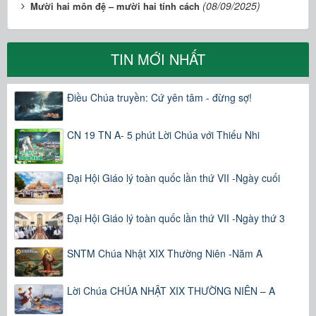
(08/09/2025)
Mười hai môn đệ – mười hai tính cách
TIN MỚI NHẤT
Điều Chúa truyền: Cứ yên tâm - đừng sợ!
CN 19 TN A- 5 phút Lời Chúa với Thiếu Nhi
Đại Hội Giáo lý toàn quốc lần thứ VII -Ngày cuối
Đại Hội Giáo lý toàn quốc lần thứ VII -Ngày thứ 3
SNTM Chúa Nhật XIX Thường Niên -Năm A
Lời Chúa CHÚA NHẬT XIX THƯỜNG NIÊN – A