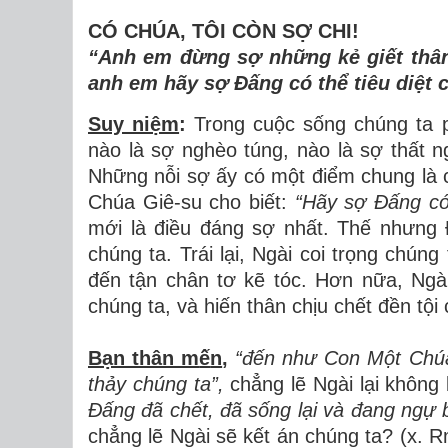
CÓ CHÚA, TÔI CÒN SỢ CHI!
“Anh em đừ
ng s
ợ
nh
ữ
ng k
ẻ
gi
ế
t th
â
anh em h
ã
y s
ợ
Đấ
ng c
ó
th
ể
ti
ê
u di
ệ
t 
Suy niệm
:
Trong cuộc sống chúng ta ph
nào là sợ nghèo túng, nào là sợ thất
Những nỗi sợ ấy có một điểm chung là c
Chúa Giê-su cho biết:
“Hãy sợ
Đấ
ng có
mới là điều đáng sợ nhất. Thế nhưng 
chúng ta. Trái lại, Ngài coi trọng chúng
đến tận chân tơ kẽ tóc. Hơn nữa, Ngài
chúng ta, và hiến thân chịu chết đền tội 
Bạn thân m
ế
n
,
“đế
n nh
ư
Con M
ộ
t Ch
ú
th
ả
y ch
ú
ng ta
”
,
chẳng lẽ Ngài lại khôn
Đấ
ng
đ
ã
ch
ế
t,
đ
ã
s
ố
ng l
ạ
i v
à
đ
ang ng
ự
chẳng lẽ Ngài sẽ kết án chúng ta? (x. 