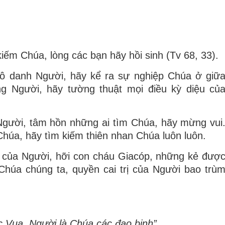
iếm Chúa, lòng các bạn hãy hồi sinh (Tv 68, 33).
ô danh Người, hãy kể ra sự nghiệp Chúa ở giữ
 Người, hãy tường thuật mọi điều kỳ diệu củ
Người, tâm hồn những ai tìm Chúa, hãy mừng vui
húa, hãy tìm kiếm thiên nhan Chúa luôn luôn.
ớ của Người, hỡi con cháu Giacóp, những kẻ đượ
Chúa chúng ta, quyền cai trị của Người bao trù
ức Vua, Người là Chúa các đạo binh”.