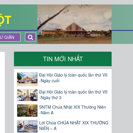
ỘT
Ư GIÃN
TIN MỚI NHẤT
Đại Hội Giáo lý toàn quốc lần thứ VII
-Ngày cuối
Đại Hội Giáo lý toàn quốc lần thứ VII
-Ngày thứ 3
SNTM Chúa Nhật XIX Thường Niên
-Năm A
Lời Chúa CHÚA NHẬT XIX THƯỜNG
NIÊN – A