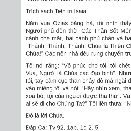
Trích sách Tiên tri Isaia.
Năm vua Ozias băng hà, tôi nhìn thấy
Người phủ đền thờ. Các Thần Sốt Mến 
cánh che mặt, hai cánh phủ chân và hai
“Thánh, Thánh, Thánh! Chúa là Thiên Ch
Chúa!” Các nền nhà đều rung chuyển trư
Tôi nói rằng: “Vô phúc cho tôi, tôi chế
Vua, Người là Chúa các đạo binh”. Như
tôi, tay cầm cục than cháy đỏ mà ngài đ
vào miệng tôi và nói: “Hãy nhìn xem, th
xoá bỏ, tội của ngươi được tha thứ”. Và 
ai sẽ đi cho Chúng Ta?” Tôi liền thưa: “N
Ðó là lời Chúa.
Ðáp Ca: Tv 92, 1ab. 1c-2. 5