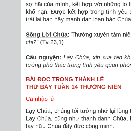
sợ hãi của mình, kết hợp với những lo
khổ nạn. Được kết hợp trong tình yêu 
trái lại bạn hãy mạnh dạn loan báo Chú
Sống L
ờ
i Ch
ú
a
:
Thường xuyên tâm ni
chi?
”
(Tv 26,1)
Cầu nguy
ệ
n
:
L
ạ
y Ch
ú
a, xin xua tan kh
t
ưở
ng ph
ó
th
á
c trong t
ì
nh y
ê
u quan ph
ò
BÀI ĐỌC TRONG THÁNH LỄ
THỨ BẢY TUẦN 14 THƯỜNG NIÊN
Ca nhập lễ
Lạy Chúa, chúng tôi tưởng nhớ lại lòng
Lạy Chúa, cũng như thánh danh Chúa, l
tay hữu Chúa đầy đức công minh.