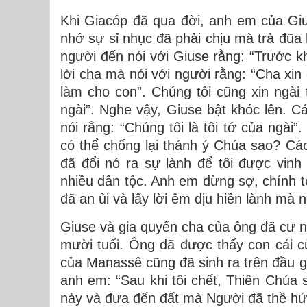
Khi Giacóp đã qua đời, anh em của Giu
nhớ sự sỉ nhục đã phải chịu mà trả đũa 
người đến nói với Giuse rằng: “Trước khi
lời cha mà nói với người rằng: “Cha xin
làm cho con”. Chúng tôi cũng xin ngài 
ngài”. Nghe vậy, Giuse bật khóc lên.
nói rằng: “Chúng tôi là tôi tớ của ngà
có thể chống lại thánh ý Chúa sao? Cá
đã đổi nó ra sự lành để tôi được vin
nhiều dân tộc. Anh em đừng sợ, chính 
đã an ủi và lấy lời êm dịu hiền lành mà 
Giuse và gia quyến cha của ông đã cư 
mười tuổi. Ông đã được thấy con cái c
của Manassê cũng đã sinh ra trên đầu gố
anh em: “Sau khi tôi chết, Thiên Chúa
này và đưa đến đất mà Người đã thề hứ