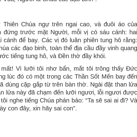
 Thiên Chúa ngự trên ngai cao, và đuôi áo củ
đứng trước mặt Người, mỗi vị có sáu cánh: ha
 cánh để bay. Các vị đó luân phiên tung hô rằng
úa các đạo binh, toàn thể địa cầu đầy vinh quan
ớc tiếng tung hô, và Ðền thờ đầy khói.
t mất! Vì lưỡi tôi nhơ bẩn, mắt tôi trông thấy Ðứ
ng lúc đó có một trong các Thần Sốt Mến bay đế
ã dùng cặp gắp từ trên bàn thờ. Ngài đặt than lử
an lửa này đã chạm đến lưỡi ngươi, lỗi ngươi đượ
tôi nghe tiếng Chúa phán bảo: “Ta sẽ sai ai đi? V
ày con đây, xin hãy sai con”.