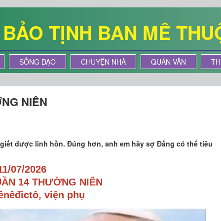
Ê BẢO TỊNH BAN MÊ THU
SỐNG ĐẠO
CHUYỆN NHÀ
QUÁN VĂN
TH
ỜNG NIÊN
iết được linh hồn. Đúng hơn, anh em hãy sợ Đấng có thể tiêu
11/07/2026
UẦN 14 THƯỜNG NIÊN
ênêđi
c
t
ô
, viện phụ