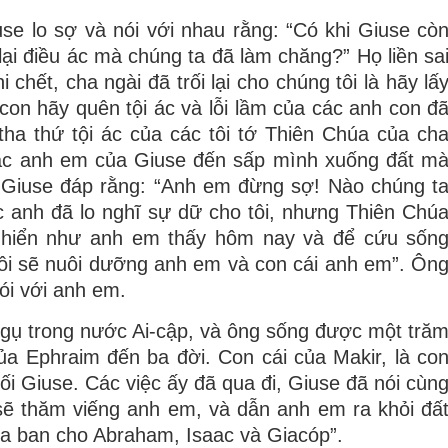
se lo sợ và nói với nhau rằng: “Có khi Giuse cò
lại điều ác mà chúng ta đã làm chăng?” Họ liền sa
 chết, cha ngài đã trối lại cho chúng tôi là hãy lấ
 con hãy quên tội ác và lỗi lầm của các anh con đ
tha thứ tội ác của các tôi tớ Thiên Chúa của ch
 Các anh em của Giuse đến sấp mình xuống đất m
i”. Giuse đáp rằng: “Anh em đừng sợ! Nào chúng t
c anh đã lo nghĩ sự dữ cho tôi, nhưng Thiên Chú
h hiển như anh em thấy hôm nay và để cứu sốn
tôi sẽ nuôi dưỡng anh em và con cái anh em”. Ôn
nói với anh em.
ngụ trong nước Ai-cập, và ông sống được một tră
ủa Ephraim đến ba đời. Con cái của Makir, là co
i Giuse. Các việc ấy đã qua đi, Giuse đã nói cùn
 sẽ thăm viếng anh em, và dẫn anh em ra khỏi đấ
a ban cho Abraham, Isaac và Giacóp”.