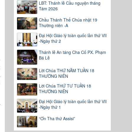
LBT: Thánh lễ Cầu nguyện tháng
Tám 2026
,
Chầu Thánh Thể Chúa nhật 19
Thường niên -A
Đại Hội Giáo lý toàn quốc lần thứ VII
;
-Ngày thứ 2
.
.
Thánh lễ An táng Cha Cố PX. Phạm
Bá Lễ
ó
t
Lời Chúa THỨ NĂM TUẦN 18
a
THƯỜNG NIÊN
i
Lời Chúa THỨ TƯ TUẦN 18
THƯỜNG NIÊN
Đại Hội Giáo lý toàn quốc lần thứ VII
t
-Ngày thứ 1
,
“Ơn Tha thứ Assisi”
,
,