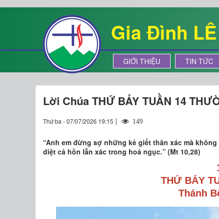
Gia Đình L
GIỚI THIỆU
TIN TỨC
Lời Chúa THỨ BẢY TUẦN 14 THƯ
|
Thứ ba - 07/07/2026 19:15
149
“Anh em đừng sợ những kẻ giết thân xác mà không g
diệt cả hồn lẫn xác trong hoả ngục.” (Mt 10,28)
THỨ BẢY T
Thánh B