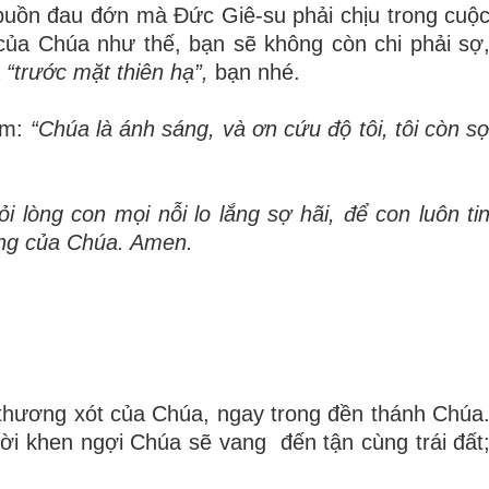
 buồn đau đớn mà Đức Giê-su phải chịu trong cuộ
của Chúa như thế, bạn sẽ không còn chi phải sợ
a
“trướ
c m
ặ
t thi
ê
n h
ạ
”
,
bạn nhé.
ệm:
“Chúa là ánh sáng, và ơ
n c
ứ
u
độ
t
ô
i, tôi còn s
ỏ
i l
ò
ng con m
ọ
i n
ỗ
i lo l
ắ
ng s
ợ
h
ã
i,
để
con lu
ô
n ti
ng c
ủ
a Chúa. Amen.
 thương xót của Chúa, ngay trong đền thánh Chúa
ời khen ngợi Chúa sẽ vang đến tận cùng trái đất