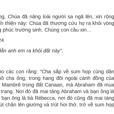
, Chúa đã nâng loài người sa ngã lên, xin rộn
nh thiện này: Chúa đã thương cứu họ ra khỏi vòn
ng phúc trường sinh. Chúng con cầu xin…
24
ẫn anh em ra khỏi đất này”.
 cho các con rằng: “Cha sắp về sum họp cùng dâ
ồ cha ông, trong hang đôi ngoài cánh đồng củ
ng Mambrê trong đất Canaan, mà Abraham đã mu
 trang. Nơi đó đã mai táng Abraham và bạn ông l
à bạn ông là bà Rébecca, nơi đó cũng đã mai tán
út chân lên giường và trút hơi thở, trở về sum họ