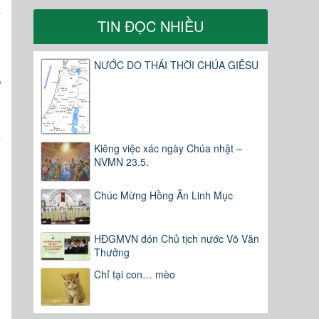
c
TIN ĐỌC NHIỀU
,
NƯỚC DO THÁI THỜI CHÚA GIÊSU
ợ
n
Kiêng việc xác ngày Chúa nhật –
NVMN 23.5.
Chúc Mừng Hồng Ân Linh Mục
HĐGMVN đón Chủ tịch nước Võ Văn
Thưởng
.
Chỉ tại con… mèo
;