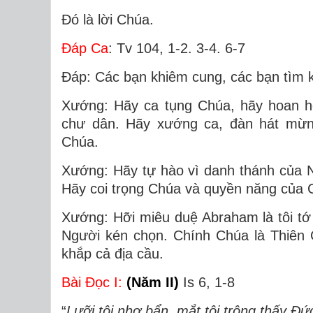
Ðó là lời Chúa.
Ðáp Ca
: Tv 104, 1-2. 3-4. 6-7
Ðáp: Các bạn khiêm cung, các bạn tìm k
Xướng: Hãy ca tụng Chúa, hãy hoan h
chư dân. Hãy xướng ca, đàn hát mừng
Chúa.
Xướng: Hãy tự hào vì danh thánh của 
Hãy coi trọng Chúa và quyền năng của C
Xướng: Hỡi miêu duệ Abraham là tôi t
Người kén chọn. Chính Chúa là Thiên 
khắp cả địa cầu.
Bài Ðọc I:
(Năm II)
Is 6, 1-8
“
Lưỡi tôi nhơ bẩn, mắt tôi trông thấy Ð