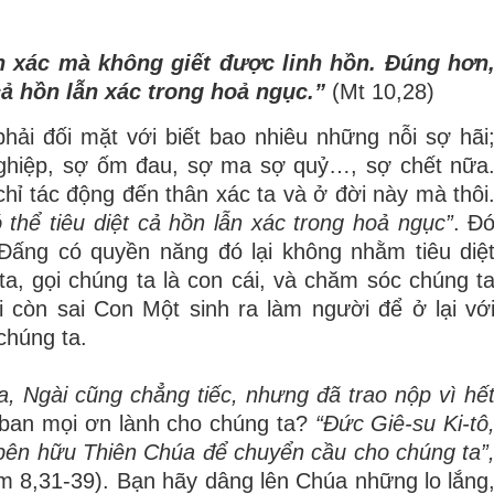
n x
á
c m
à
kh
ô
ng gi
ế
t
đượ
c linh h
ồ
n.
Đ
ú
ng h
ơ
n
c
ả
h
ồ
n l
ẫ
n x
á
c trong ho
ả
ng
ụ
c.
”
(Mt 10,28)
ải đối mặt với biết bao nhiêu những nỗi sợ hãi
 nghiệp, sợ ốm đau, sợ ma sợ quỷ…, sợ chết nữa
hỉ tác động đến thân xác ta và ở đời này mà thôi
 th
ể
ti
ê
u di
ệ
t c
ả
h
ồ
n l
ẫ
n x
á
c trong ho
ả
ng
ụ
c
”
. Đ
Đấng có quyền năng đó lại không nhằm tiêu diệ
 ta, gọi chúng ta là con cái, và chăm sóc chúng t
 còn sai Con Một sinh ra làm người để ở lại vớ
chúng ta.
a,
Ngài cũ
ng ch
ẳ
ng ti
ế
c, nh
ư
ng
đ
ã
trao n
ộ
p v
ì
h
ế
g ban mọi ơn lành cho chúng ta?
“Đứ
c Gi
ê
-su Ki-t
ô
b
ê
n h
ữ
u Thi
ê
n Ch
ú
a
để
chuy
ể
n c
ầ
u cho ch
ú
ng ta
”
Rm 8,31-39). Bạn hãy dâng lên Chúa những lo lắng