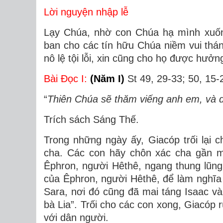
Lời nguyện nhập lễ
Lạy Chúa, nhờ con Chúa hạ mình xuống
ban cho các tín hữu Chúa niềm vui thá
nô lệ tội lỗi, xin cũng cho họ được hưở
Bài Ðọc I:
(Năm I)
St 49, 29-33; 50, 15-
“
Thiên Chúa sẽ thăm viếng anh em, và d
Trích sách Sáng Thế.
Trong những ngày ấy, Giacóp trối lại
cha. Các con hãy chôn xác cha gần m
Êphron, người Hêthê, ngang thung lũ
của Êphron, người Hêthê, để làm nghĩa
Sara, nơi đó cũng đã mai táng Isaac v
bà Lia”. Trối cho các con xong, Giacóp r
với dân người.