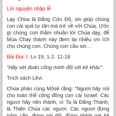
Lời nguyện nhập lễ
Lạy Chúa là Ðấng Cứu Ðộ, xin giúp chúng
con cải quá tự tân mà trở về với Chúa. Ước
gì chúng con thấm nhuần lời Chúa dạy, để
Mùa Chay thánh này đem lại nhiều ơn ích
cho chúng con. Chúng con cầu xin…
Bài Ðọc I
: Lv 19, 1-2. 11-18
“Hãy xét đoán công minh đối với kẻ khác”.
Trích sách Lêvi.
Chúa phán cùng Môsê rằng: “Ngươi hãy nói
cho toàn thể cộng đồng con cái Israel: Các
ngươi hãy nên thánh, vì Ta là Ðấng Thánh,
là Thiên Chúa các ngươi. Các ngươi đừng
trộm cắp, đừng nói dối, đừng phỉnh gạt kẻ