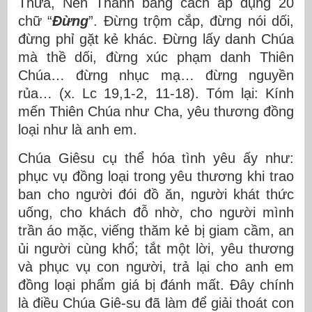
Thưa, Nên Thánh bằng cách áp dụng 20
chữ “
Đừng
”. Đừng trộm cắp, đừng nói dối,
đừng phỉ gặt kẻ khác. Đừng lấy danh Chúa
mà thề dối, đừng xúc phạm danh Thiên
Chúa… đừng nhục mạ… đừng nguyền
rủa… (x. Lc 19,1-2, 11-18). Tóm lại: Kính
mến Thiên Chúa như Cha, yêu thương đồng
loại như là anh em.
Chúa Giêsu cụ thể hóa tình yêu ấy như:
phục vụ đồng loại trong yêu thương khi trao
ban cho người đói đồ ăn, người khát thức
uống, cho khách đỗ nhờ, cho người mình
trần áo mặc, viếng thăm kẻ bị giam cầm, an
ủi người cùng khổ; tắt một lời, yêu thương
và phục vụ con người, trả lại cho anh em
đồng loại phẩm giá bị đánh mất. Đây chính
là điều Chúa Giê-su đã làm để giải thoát con