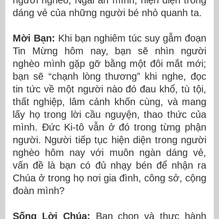
người nghèo, Ngài ẩn mình, hiện diện trong
dáng vẻ của những người bé nhỏ quanh ta.
Mời Bạn:
Khi bạn nghiêm túc suy gẫm đoạn
Tin Mừng hôm nay, bạn sẽ nhìn người
nghèo mình gặp gỡ bằng một đôi mắt mới;
bạn sẽ “chạnh lòng thương” khi nghe, đọc
tin tức về một người nào đó đau khổ, tù tội,
thất nghiệp, lâm cảnh khốn cùng, và mang
lấy họ trong lời cầu nguyện, thao thức của
mình. Đức Ki-tô vẫn ở đó trong từng phận
người. Người tiếp tục hiện diện trong người
nghèo hôm nay với muôn ngàn dáng vẻ,
vấn đề là bạn có đủ nhạy bén để nhận ra
Chúa ở trong họ nơi gia đình, công sở, cộng
đoàn mình?
Sống Lời Chúa:
Bạn chọn và thực hành