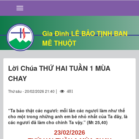
GIỚI THIỆU
TIN TỨC
SỐNG ĐẠO
Gia Đình LÊ BẢO TỊNH BAN
CHUYỆN NHÀ
MÊ THUỘT
QUÁN VĂN
THƯ GIÃN
Lời Chúa THỨ HAI TUẦN 1 MÙA
CHAY
|
Thứ sáu - 20/02/2026 21:40
481
“Ta bảo thật các ngươi: mỗi lần các ngươi làm như thế
cho một trong những anh em bé nhỏ nhất của Ta đây, là
các ngươi đã làm cho chính Ta vậy.” (Mt 25,40)
23/02/2026