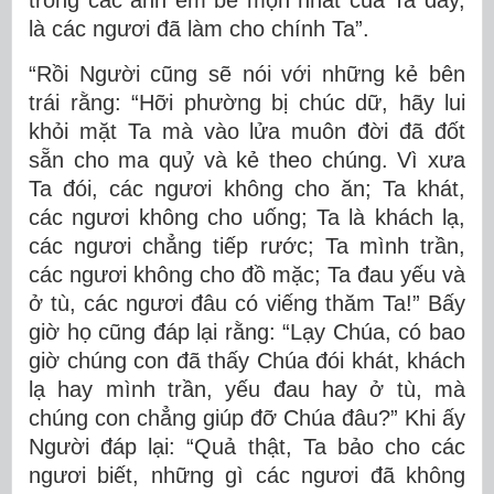
trong các anh em bé mọn nhất của Ta đây,
là các ngươi đã làm cho chính Ta”.
“Rồi Người cũng sẽ nói với những kẻ bên
trái rằng: “Hỡi phường bị chúc dữ, hãy lui
khỏi mặt Ta mà vào lửa muôn đời đã đốt
sẵn cho ma quỷ và kẻ theo chúng. Vì xưa
Ta đói, các ngươi không cho ăn; Ta khát,
các ngươi không cho uống; Ta là khách lạ,
các ngươi chẳng tiếp rước; Ta mình trần,
các ngươi không cho đồ mặc; Ta đau yếu và
ở tù, các ngươi đâu có viếng thăm Ta!” Bấy
giờ họ cũng đáp lại rằng: “Lạy Chúa, có bao
giờ chúng con đã thấy Chúa đói khát, khách
lạ hay mình trần, yếu đau hay ở tù, mà
chúng con chẳng giúp đỡ Chúa đâu?” Khi ấy
Người đáp lại: “Quả thật, Ta bảo cho các
ngươi biết, những gì các ngươi đã không