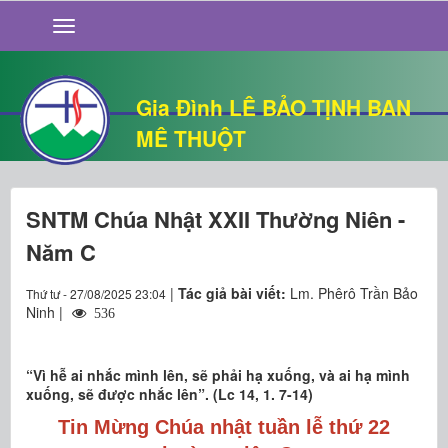
GIỚI THIỆU
TIN TỨC
SỐNG ĐẠO
Gia Đình LÊ BẢO TỊNH BAN
CHUYỆN NHÀ
MÊ THUỘT
QUÁN VĂN
THƯ GIÃN
SNTM Chúa Nhật XXII Thường Niên -
Năm C
|
Tác giả bài viết:
Lm. Phêrô Trần Bảo
Thứ tư - 27/08/2025 23:04
Ninh |
536
“Vì hễ ai nhắc mình lên, sẽ phải hạ xuống, và ai hạ mình
xuống, sẽ được nhắc lên”. (Lc 14, 1. 7-14)
Tin Mừng Chúa nhật tuần lễ thứ 22