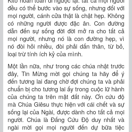
Kitô hoàn toàn đi ngược lại: tất cả mọi người
đều có thể bước vào sự sống, nhưng đối với
mọi người, cánh cửa thật là chật hẹp. Không
có những người được đặc ân. Con đường
dẫn đến sự sống đời đời mở ra cho tất cả
mọi người, nhưng nó là con đường hẹp, vì
nó đòi hỏi nhiều, đòi phải dấn thân, từ bỏ,
loại trừ tính ích kỷ của mình.
Một lần nữa, như trong các chúa nhật trước
đây, Tin Mừng mời gọi chúng ta hãy để ý
đến tương lai đang chờ đợi chúng ta và phải
chuẩn bị cho tương lai ấy trong cuộc lữ hành
của chúng ta trên mặt đất này. Ơn cứu độ
mà Chúa Giêsu thực hiện với cái chết và sự
sống lại của Ngài, được dành cho tất cả mọi
người. Chúa là Đấng Cứu Độ duy nhất và
ngài mời gọi mọi người đến dự bữa tiệc