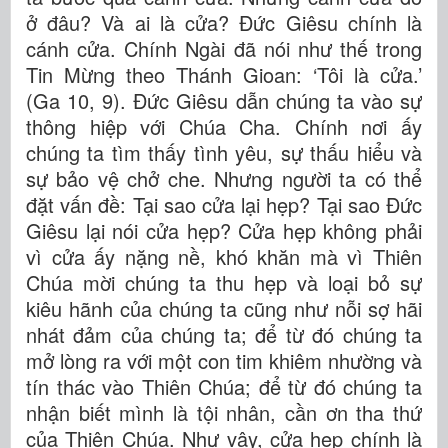
ở đâu? Và ai là cửa? Đức Giêsu chính là
cánh cửa. Chính Ngài đã nói như thế trong
Tin Mừng theo Thánh Gioan: ‘Tôi là cửa.’
(Ga 10, 9). Đức Giêsu dẫn chúng ta vào sự
thông hiệp với Chúa Cha. Chính nơi ấy
chúng ta tìm thấy tình yêu, sự thấu hiểu và
sự bảo vệ chở che. Nhưng người ta có thể
đặt vấn đề: Tại sao cửa lại hẹp? Tại sao Đức
Giêsu lại nói cửa hẹp? Cửa hẹp không phải
vì cửa ấy nặng nề, khó khăn mà vì Thiên
Chúa mời chúng ta thu hẹp và loại bỏ sự
kiêu hãnh của chúng ta cũng như nỗi sợ hãi
nhát đảm của chúng ta; để từ đó chúng ta
mở lòng ra với một con tim khiêm nhường và
tín thác vào Thiên Chúa; để từ đó chúng ta
nhận biết mình là tội nhân, cần ơn tha thứ
của Thiên Chúa. Như vậy, cửa hẹp chính là