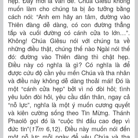
hẹp. Đây mới là vấn đề. Chúa Giêsu không
muốn làm cho chúng ta bị ảo tưởng bằng
cách nói: “Anh em hãy an tâm, đường vào
Thiên đàng dễ dàng, có con đường thẳng
tắp và cuối đường có cánh cửa to lớn…”.
Không! Chúa Giêsu nói với chúng ta về
những điều thật, chúng thế nào Ngài nói thế
đó: đường vào Thiên đàng thì chật hẹp.
Điều này có nghĩa là gì? Có nghĩa là để
được cứu độ cần yêu mến Chúa và tha nhân
và điều này không dễ dàng thoải mái! Đó là
một “cánh cửa hẹp” bởi vì nó đòi hỏi; tình
yêu luôn đòi hỏi, yêu cầu dấn thân, ngay cả
“nỗ lực”, nghĩa là một ý muốn cương quyết
và kiên cường sống theo Tin Mừng. Thánh
Phaolô gọi đó là “cuộc thi đấu cao đẹp vì
đức tin”(
1Tm
6,12). Điều này muốn nói đến
một nỗ lực mỗi ngày để yêu Chúa và tha