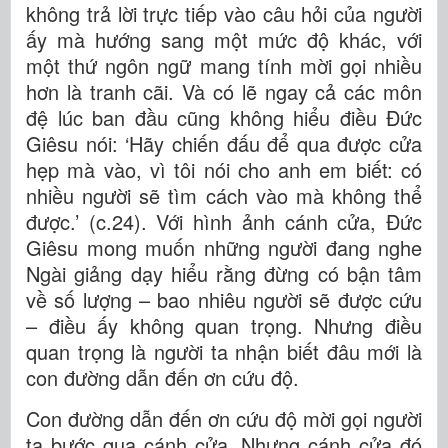
không trả lời trực tiếp vào câu hỏi của người
ấy mà hướng sang một mức độ khác, với
một thứ ngôn ngữ mang tính mời gọi nhiều
hơn là tranh cãi. Và có lẽ ngay cả các môn
đệ lúc ban đầu cũng không hiểu điều Đức
Giêsu nói: ‘Hãy chiến đấu để qua được cửa
hẹp mà vào, vì tôi nói cho anh em biết: có
nhiều người sẽ tìm cách vào mà không thể
được.’ (c.24). Với hình ảnh cánh cửa, Đức
Giêsu mong muốn những người đang nghe
Ngài giảng dạy hiểu rằng đừng có bận tâm
về số lượng – bao nhiêu người sẽ được cứu
– điều ấy không quan trọng. Nhưng điều
quan trọng là người ta nhận biết đâu mới là
con đường dẫn đến ơn cứu độ.
Con đường dẫn đến ơn cứu độ mời gọi người
ta bước qua cánh cửa. Nhưng cánh cửa đó