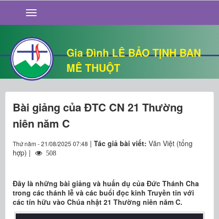
GIỚI THIỆU
TIN TỨC
SỐNG ĐẠO
Gia Đình LÊ BẢO TỊNH BAN
CHUYỆN NHÀ
MÊ THUỘT
QUÁN VĂN
THƯ GIÃN
Bài giảng của ĐTC CN 21 Thường
niên năm C
|
Tác giả bài viết:
Văn Việt (tổng
Thứ năm - 21/08/2025 07:48
hợp) |
508
Đây là những bài giảng và huấn dụ của Đức Thánh Cha
trong các thánh lễ và các buổi đọc kinh Truyền tin với
các tín hữu vào Chúa nhật 21 Thường niên năm C.