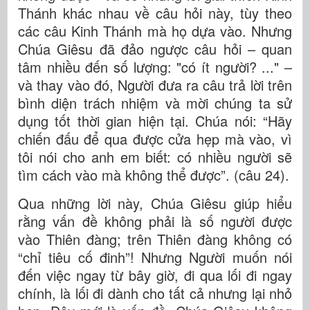
Thánh khác nhau về câu hỏi này, tùy theo
các câu Kinh Thánh mà họ dựa vào. Nhưng
Chúa Giêsu đã đảo ngược câu hỏi – quan
tâm nhiều đến số lượng: "có ít người? ..." –
và thay vào đó, Người đưa ra câu trả lời trên
bình diện trách nhiệm và mời chúng ta sử
dụng tốt thời gian hiện tại. Chúa nói: “Hãy
chiến đấu để qua được cửa hẹp mà vào, vì
tôi nói cho anh em biết: có nhiều người sẽ
tìm cách vào mà không thể được”. (câu 24).
Qua những lời này, Chúa Giêsu giúp hiểu
rằng vấn đề không phải là số người được
vào Thiên đàng; trên Thiên đàng không có
“chỉ tiêu cố đinh”! Nhưng Người muốn nói
đến việc ngay từ bây giờ, đi qua lối đi ngay
chính, là lối đi dành cho tất cả nhưng lại nhỏ