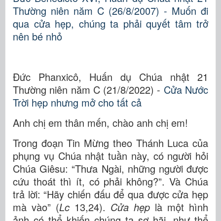
Thường niên năm C (26/8/2007) - Muốn đi
qua cửa hẹp, chúng ta phải quyết tâm trở
nên bé nhỏ
Đức Phanxicô, Huấn dụ Chúa nhật 21
Thường niên năm C (21/8/2022) -
Cửa Nước
Trời hẹp nhưng mở cho tất cả
Anh chị em thân mến, chào anh chị em!
Trong đoạn Tin Mừng theo Thánh Luca của
phụng vụ Chúa nhật tuần này, có người hỏi
Chúa Giêsu: “Thưa Ngài, những người được
cứu thoát thì ít, có phải không?”. Và Chúa
trả lời: “Hãy chiến đấu để qua được cửa hẹp
mà vào” (
Lc
13,24).
Cửa hẹp
là một hình
ảnh có thể khiến chúng ta sợ hãi, như thể