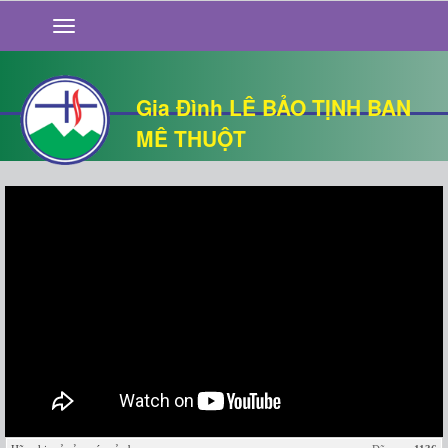
GIỚI THIỆU
TIN TỨC
SỐNG ĐẠO
Gia Đình LÊ BẢO TỊNH BAN
CHUYỆN NHÀ
MÊ THUỘT
QUÁN VĂN
THƯ GIÃN