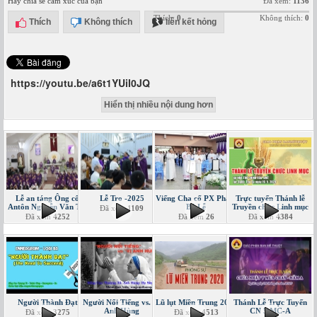
Hãy chia sẻ cảm xúc của bạn
Đã xem:
1136
Thích:
0
Không thích:
0
Thích
Không thích
liên kết hỏng
https://youtu.be/a6t1YUiI0JQ
Hiển thị nhiều nội dung hơn
Lễ an táng Ông cố
Lễ Tro -2025
Viếng Cha cố PX Phạm
Trực tuyến Thánh lễ
Antôn Nguyễn Văn Tin
Bá Lễ
Truyền chức Linh mục
Đã xem
1109
Đã xem
4252
Đã xem
26
Đã xem
4384
Người Thành Đạt
Người Nổi Tiếng vs. Vị
Lũ lụt Miền Trung 2020
Thánh Lễ Trực Tuyến
Anh Hùng
CN 5 MC-A
Đã xem
3275
Đã xem
4513