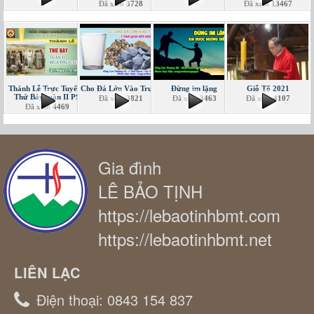
Đã xem
3728
Đã xem
13467
Thánh Lễ Trực Tuyến -
Cho Đá Lớn Vào Trước
Đừng im lặng
Giỗ Tổ 2021
Thứ Bảy tuần II PS
Đã xem
3821
Đã xem
3463
Đã xem
4107
Đã xem
4469
Gia đình
LÊ BẢO TỊNH
https://lebaotinhbmt.com
https://lebaotinhbmt.net
LIÊN LẠC
Điện thoại:
0843 154 837