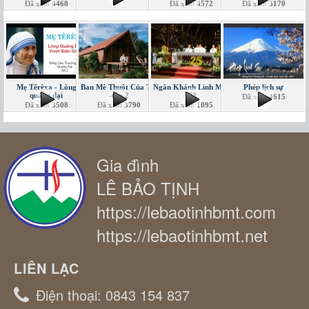
Đã xem
4468
Đã xem
4572
Đã xem
3170
Mẹ Têrêxa - Lòng
Ban Mê Thuột Của Tôi
Ngân Khánh Linh Mục
Phép lịch sự
quảng đại
-tập 2
K2
Đã xem
4615
Đã xem
3508
Đã xem
3790
Đã xem
1095
Gia đình
LÊ BẢO TỊNH
https://lebaotinhbmt.com
https://lebaotinhbmt.net
LIÊN LẠC
Điện thoại:
0843 154 837