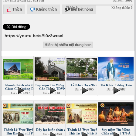
Hãy chia sẻ cảm xúc của bạn
Đã xem:
3892
Thích:
0
Không thích:
0
Thích
Không thích
liên kết hỏng
https://youtu.be/sYI0z3wrsvI
Hiển thị nhiều nội dung hơn
Khánh thành nhà thờ
Suy niệm Tin Mừng Lễ
Lễ Khai Hạ -2025
Thi Khúc Tương Tiến
Giuse GX Quảng Đà
Các Thánh TĐVN
Đã xem
1065
Đã xem
3687
Đã xem
4397
Đã xem
3181
Thánh Lễ Trực Tuyến -
Dây lạt buộc chân voi
Thánh Lễ Trực Tuyến -
Suy niệm Tin Mừng
Thứ Bảy tuần II PS
Thứ Tư Bát Nhật PS
Chúa nhật 32 TN-A
Đã xem
3854