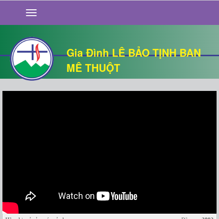
GIỚI THIỆU
TIN TỨC
SỐNG ĐẠO
Gia Đình LÊ BẢO TỊNH BAN
CHUYỆN NHÀ
MÊ THUỘT
QUÁN VĂN
THƯ GIÃN