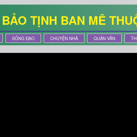
Ê BẢO TỊNH BAN MÊ THU
SỐNG ĐẠO
CHUYỆN NHÀ
QUÁN VĂN
TH