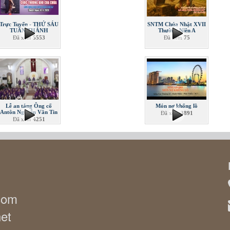
Trực Tuyến - THỨ SÁU
SNTM Chúa Nhật XVII
TUẦN THÁNH
Thường Niên A
Đã xem
5553
Đã xem
75
Lễ an táng Ông cố
Món nợ khổng lồ
Antôn Nguyễn Văn Tin
Đã xem
3891
Đã xem
4251
.com
net