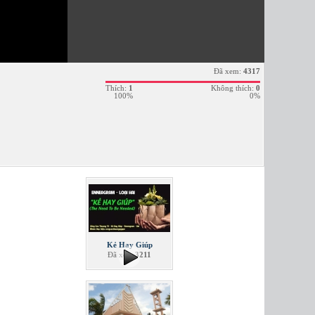
Đã xem:
4317
Thích:
1
Không thích:
0
100%
0%
Kẻ Hay Giúp
Đã xem
3211