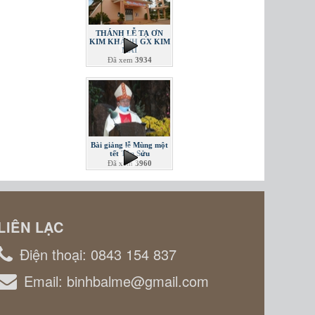
THÁNH LỄ TẠ ƠN
KIM KHÁNH GX KIM
MAI
Đã xem
3934
Bài giảng lễ Mùng một
tết Tân Sửu
Đã xem
3960
LIÊN LẠC
Điện thoại:
0843 154 837
Email:
binhbalme@gmail.com