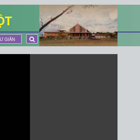
ỘT
Ư GIÃN