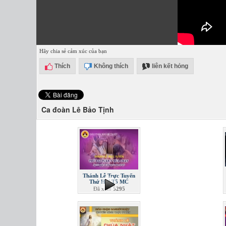
Hãy chia sẻ cảm xúc của bạn
Thích
Không thích
liên kết hỏng
Ca đoàn Lê Bảo Tịnh
Thánh Lễ Trực Tuyến
Thứ Hai T5 MC
Đã xem
5295