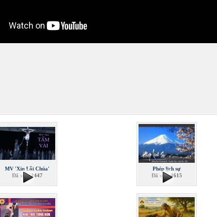
MV 'Xin Lỗi Chúa'
Phép lịch sự
Đã xem
2447
Đã xem
4615