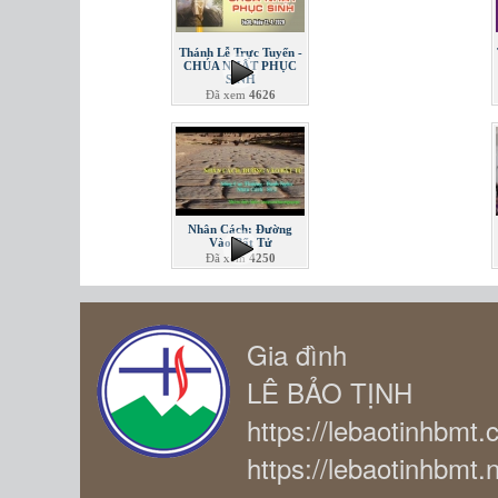
Thánh Lễ Trực Tuyến -
CHÚA NHẬT PHỤC
SINH
Đã xem
4626
Nhân Cách: Đường
Vào Bất Tử
Đã xem
4250
Gia đình
LÊ BẢO TỊNH
https://lebaotinhbmt
https://lebaotinhbmt.