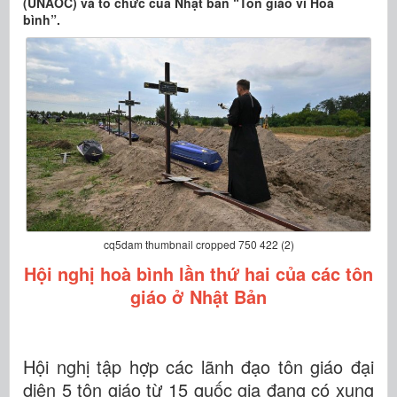
(UNAOC) và tổ chức của Nhật bản “Tôn giáo vì Hoà
bình”.
cq5dam thumbnail cropped 750 422 (2)
Hội nghị hoà bình lần thứ hai của các tôn
giáo ở Nhật Bản
Hội nghị tập hợp các lãnh đạo tôn giáo đại
diện 5 tôn giáo từ 15 quốc gia đang có xung