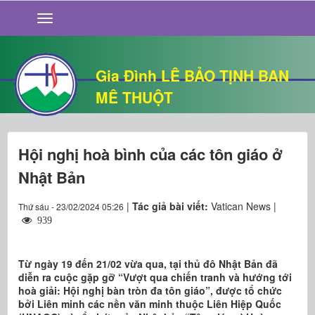
GIỚI THIỆU
TIN TỨC
SỐNG ĐẠO
Gia Đình LÊ BẢO TỊNH BAN
CHUYỆN NHÀ
MÊ THUỘT
QUÁN VĂN
THƯ GIÃN
Hội nghị hoà bình của các tôn giáo ở
Nhật Bản
|
Tác giả bài viết:
Vatican News |
Thứ sáu - 23/02/2024 05:26
939
Từ ngày 19 đến 21/02 vừa qua, tại thủ đô Nhật Bản đã
diễn ra cuộc gặp gỡ “Vượt qua chiến tranh và hướng tới
hoà giải: Hội nghị bàn tròn đa tôn giáo”, được tổ chức
bởi Liên minh các nền văn minh thuộc Liên Hiệp Quốc