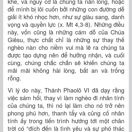
khe, và nguy cơ là chúng ta nản lòng, hoặc
để mình bị lôi cuốn bởi những con đường dễ
giải ít khó nhọc hơn, như sự giàu sang, danh
vọng và quyền lực (x. Mt 4,3-8). Những điều
này, vốn cũng là những cám dỗ của Chúa
Giêsu, thực chất chỉ là những sự thay thế
nghèo nàn cho niềm vui mà lẽ ra chúng ta
được tạo dựng nên để hưởng nhận, và cuối
cùng, chúng chắc chắn sẽ khiến chúng ta
mãi mãi không hài lòng, bất an và trống
rỗng.
Vì lý do này, Thánh Phaolô VI đã dạy rằng
việc sám hối, thay vì làm nghèo đi nhân tính
của chúng ta, thì nó lại làm cho nó trở nên
phong phú hơn, thanh tẩy và củng cố nhân
tính ấy trong tiến trình hướng tới một chân
trời có “đích đến là tình yêu và sự phó thác