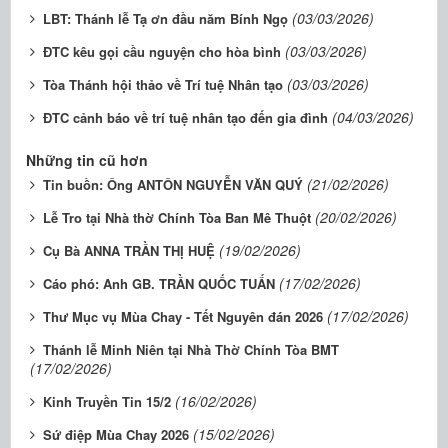
(03/03/2026)
LBT: Thánh lễ Tạ ơn đầu năm Bính Ngọ
(03/03/2026)
ĐTC kêu gọi cầu nguyện cho hòa bình
(03/03/2026)
Tòa Thánh hội thảo về Trí tuệ Nhân tạo
(04/03/2026)
ĐTC cảnh báo về trí tuệ nhân tạo đến gia đình
Những tin cũ hơn
(21/02/2026)
Tin buồn: Ông ANTÔN NGUYỄN VĂN QUÝ
(20/02/2026)
Lễ Tro tại Nhà thờ Chính Tòa Ban Mê Thuột
(19/02/2026)
Cụ Bà ANNA TRẦN THỊ HUỆ
(17/02/2026)
Cáo phó: Anh GB. TRẦN QUỐC TUẤN
(17/02/2026)
Thư Mục vụ Mùa Chay - Tết Nguyên đán 2026
Thánh lễ Minh Niên tại Nhà Thờ Chính Tòa BMT
(17/02/2026)
(16/02/2026)
Kinh Truyền Tin 15/2
(15/02/2026)
Sứ điệp Mùa Chay 2026