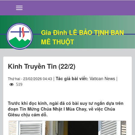
GIỚI THIỆU
TIN TỨC
SỐNG ĐẠO
Gia Đình LÊ BẢO TỊNH BAN
CHUYỆN NHÀ
MÊ THUỘT
QUÁN VĂN
THƯ GIÃN
Kinh Truyền Tin (22/2)
|
Tác giả bài viết:
Vatican News |
Thứ hai - 23/02/2026 04:43
519
Trước khi đọc kinh, ngài đã có bài suy tư ngắn dựa trên
đoạn Tin Mừng Chúa Nhật I Mùa Chay, về việc Chúa
Giêsu chịu cám dỗ.