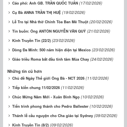
(17/02/2026)
Cáo phó: Anh GB. TRẦN QUỐC TUẤN
(19/02/2026)
Cụ Bà ANNA TRẦN THỊ HUỆ
(20/02/2026)
Lễ Tro tại Nhà thờ Chính Tòa Ban Mê Thuột
(21/02/2026)
Tin buồn: Ông ANTÔN NGUYỄN VĂN QUÝ
(23/02/2026)
Kinh Truyền Tin (22/2)
(23/02/2026)
Dòng Đa Minh: 500 năm hiện diện tại Mexico
(24/02/2026)
Giáo triều Roma bắt đầu tĩnh tâm Mùa Chay
Những tin cũ hơn
(11/02/2026)
Chủ đề Ngày Thế giới Ông Bà - NCT 2026
(11/02/2026)
Tiếp kiến chung 11/02/2026
(10/02/2026)
Chúc Mừng Năm Mới - Xuân Bính Ngọ
(10/02/2026)
Tiến trình phong thánh cho Pedro Ballester
(09/02/2026)
Thánh lễ cầu nguyện cho Cha giáo tại Sydney
(09/02/2026)
Kinh Truyền Tin (8/2)