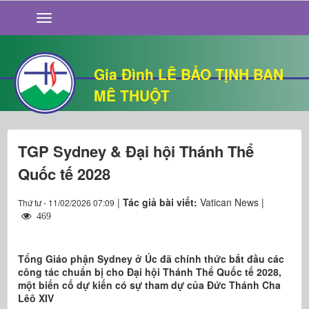
GIỚI THIỆU
TIN TỨC
SỐNG ĐẠO
Gia Đình LÊ BẢO TỊNH BAN
CHUYỆN NHÀ
MÊ THUỘT
QUÁN VĂN
THƯ GIÃN
TGP Sydney & Đại hội Thánh Thể
Quốc tế 2028
|
Tác giả bài viết:
Vatican News |
Thứ tư - 11/02/2026 07:09
469
Tổng Giáo phận Sydney ở Úc đã chính thức bắt đầu các
công tác chuẩn bị cho Đại hội Thánh Thể Quốc tế 2028,
một biến cố dự kiến có sự tham dự của Đức Thánh Cha
Lêô XIV