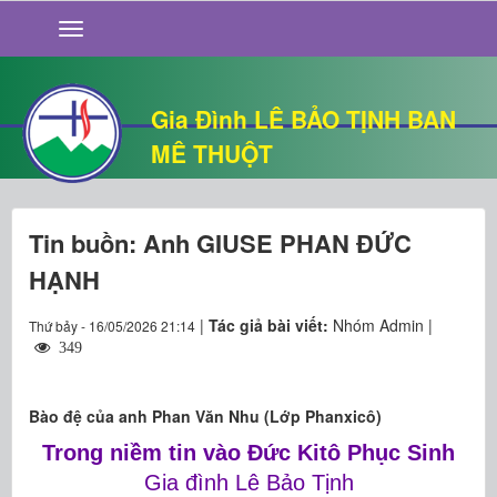
GIỚI THIỆU
TIN TỨC
SỐNG ĐẠO
Gia Đình LÊ BẢO TỊNH BAN
CHUYỆN NHÀ
MÊ THUỘT
QUÁN VĂN
THƯ GIÃN
Tin buồn: Anh GIUSE PHAN ĐỨC
HẠNH
|
Tác giả bài viết:
Nhóm Admin |
Thứ bảy - 16/05/2026 21:14
349
Bào đệ của anh Phan Văn Nhu (Lớp Phanxicô)
Trong niềm tin vào Đức Kitô Phục Sinh
Gia đình Lê Bảo Tịnh