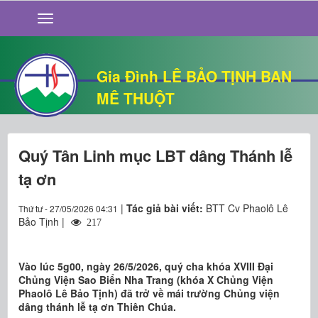
GIỚI THIỆU
TIN TỨC
SỐNG ĐẠO
Gia Đình LÊ BẢO TỊNH BAN
CHUYỆN NHÀ
MÊ THUỘT
QUÁN VĂN
THƯ GIÃN
Quý Tân Linh mục LBT dâng Thánh lễ
tạ ơn
|
Tác giả bài viết:
BTT Cv Phaolô Lê
Thứ tư - 27/05/2026 04:31
Bảo Tịnh |
217
Vào lúc 5g00, ngày 26/5/2026, quý cha khóa XVIII Đại
Chủng Viện Sao Biển Nha Trang (khóa X Chủng Viện
Phaolô Lê Bảo Tịnh) đã trở về mái trường Chủng viện
dâng thánh lễ tạ ơn Thiên Chúa.