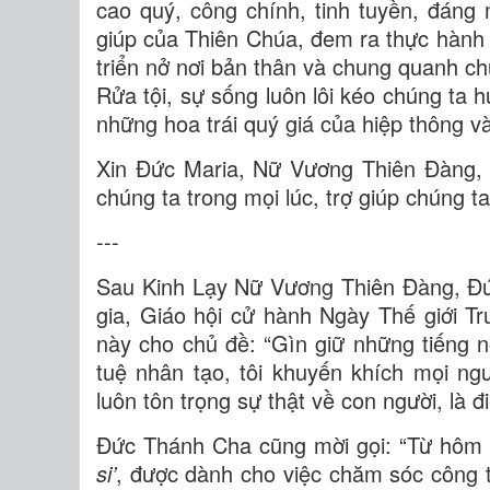
cao quý, công chính, tinh tuyền, đáng 
giúp của Thiên Chúa, đem ra thực hành đ
triển nở nơi bản thân và chung quanh chú
Rửa tội, sự sống luôn lôi kéo chúng ta h
những hoa trái quý giá của hiệp thông v
Xin Đức Maria, Nữ Vương Thiên Đàng, 
chúng ta trong mọi lúc, trợ giúp chúng ta
---
Sau Kinh Lạy Nữ Vương Thiên Đàng, Đứ
gia, Giáo hội cử hành Ngày Thế giới T
này cho chủ đề: “Gìn giữ những tiếng nó
tuệ nhân tạo, tôi khuyến khích mọi ng
luôn tôn trọng sự thật về con người, là 
Đức Thánh Cha cũng mời gọi: “Từ hôm n
si’
, được dành cho việc chăm sóc công 