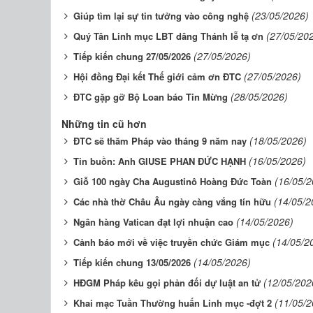
(23/05/2026)
Giúp tìm lại sự tin tưởng vào công nghệ
(27/05/20
Quý Tân Linh mục LBT dâng Thánh lễ tạ ơn
(27/05/2026)
Tiếp kiến chung 27/05/2026
(27/05/2026)
Hội đồng Đại kết Thế giới cảm ơn ĐTC
(28/05/2026)
ĐTC gặp gỡ Bộ Loan báo Tin Mừng
Những tin cũ hơn
(18/05/2026)
ĐTC sẽ thăm Pháp vào tháng 9 năm nay
(16/05/2026)
Tin buồn: Anh GIUSE PHAN ĐỨC HẠNH
(16/05/2
Giỗ 100 ngày Cha Augustinô Hoàng Đức Toàn
(14/05/2
Các nhà thờ Châu Âu ngày càng vắng tín hữu
(14/05/2026)
Ngân hàng Vatican đạt lợi nhuận cao
(14/05/2
Cảnh báo mới về việc truyền chức Giám mục
(14/05/2026)
Tiếp kiến chung 13/05/2026
(12/05/202
HĐGM Pháp kêu gọi phản đối dự luật an tử
(11/05/2
Khai mạc Tuần Thường huấn Linh mục -đợt 2