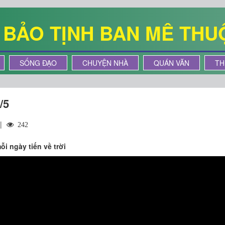
Ê BẢO TỊNH BAN MÊ THU
SỐNG ĐẠO
CHUYỆN NHÀ
QUÁN VĂN
TH
/5
 |
242
i ngày tiến về trời