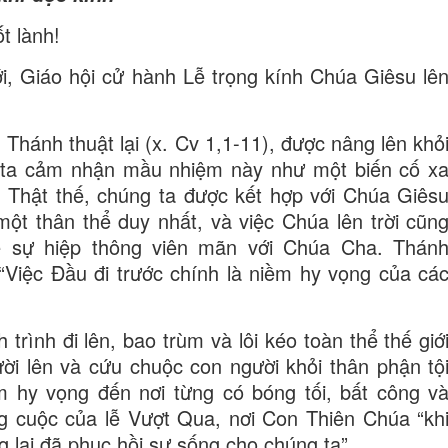
t lành!
ới, Giáo hội cử hành Lễ trọng kính Chúa Giêsu lê
hánh thuật lại (x. Cv 1,1-11), được nâng lên khỏ
ng ta cảm nhận mầu nhiệm này như một biến cố x
. Thật thế, chúng ta được kết hợp với Chúa Giês
một thân thể duy nhất, và việc Chúa lên trời cũn
về sự hiệp thông viên mãn với Chúa Cha. Thán
“Việc Đầu đi trước chính là niềm hy vọng của cá
rình đi lên, bao trùm và lôi kéo toàn thể thế giớ
ời lên và cứu chuộc con người khỏi thân phận tộ
m hy vọng đến nơi từng có bóng tối, bất công v
ng cuộc của lễ Vượt Qua, nơi Con Thiên Chúa “kh
ng lại đã phục hồi sự sống cho chúng ta”.