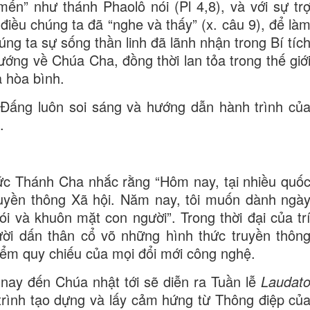
mến” như thánh Phaolô nói (Pl 4,8), và với sự tr
iều chúng ta đã “nghe và thấy” (x. câu 9), để là
ng ta sự sống thần linh đã lãnh nhận trong Bí tíc
ướng về Chúa Cha, đồng thời lan tỏa trong thế giớ
à hòa bình.
Đấng luôn soi sáng và hướng dẫn hành trình củ
.
c Thánh Cha nhắc rằng “Hôm nay, tại nhiều quố
ruyền thông Xã hội. Năm nay, tôi muốn dành ngà
i và khuôn mặt con người”. Trong thời đại của tr
ười dấn thân cổ võ những hình thức truyền thôn
điểm quy chiếu của mọi đổi mới công nghệ.
ay đến Chúa nhật tới sẽ diễn ra Tuần lễ
Laudat
trình tạo dựng và lấy cảm hứng từ Thông điệp củ