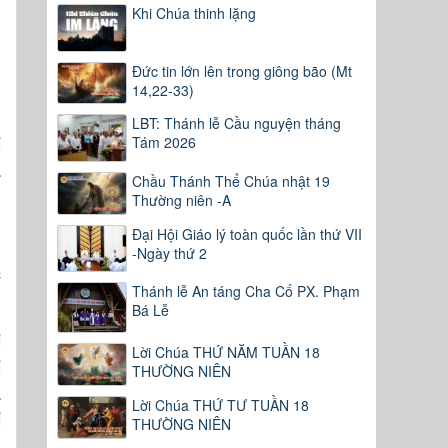
Khi Chúa thinh lặng
Đức tin lớn lên trong giông bão (Mt
n
14,22-33)
LBT: Thánh lễ Cầu nguyện tháng
i
Tám 2026
a
Chầu Thánh Thể Chúa nhật 19
u
Thường niên -A
g
Đại Hội Giáo lý toàn quốc lần thứ VII
h
-Ngày thứ 2
c
Thánh lễ An táng Cha Cố PX. Phạm
Bá Lễ
i
Lời Chúa THỨ NĂM TUẦN 18
i
THƯỜNG NIÊN
à
Lời Chúa THỨ TƯ TUẦN 18
i
THƯỜNG NIÊN