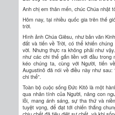
Anh chị em thân mến, chúc Chúa nhật tố
Hôm nay, tại nhiều quốc gia trên thế gi
trời.
Hình ảnh Chúa Giêsu, như bản văn Kinh T
đất và tiến về Trời, có thể khiến chú
vời. Nhưng thực ra không phải như vậy
như các chi thể gắn liền với đầu trong 
kéo chúng ta, cùng với Người, tiến 
Augustinô đã nói về điều này như sau: 
chi thể”.
Toàn bộ cuộc sống Đức Kitô là một hành t
qua nhân tính của Người, nâng con ngư
lỗi, mang ánh sáng, sự tha thứ và niề
tuyệt vọng, để đạt tới chiến thắng chu
chịu chết đã tiêu diệt sự chết, và khi số