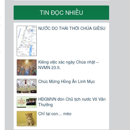
t
TIN ĐỌC NHIỀU
i
y
NƯỚC DO THÁI THỜI CHÚA GIÊSU
n
y
o
Kiêng việc xác ngày Chúa nhật –
h
NVMN 23.5.
g
Chúc Mừng Hồng Ân Linh Mục
g
,
g
HĐGMVN đón Chủ tịch nước Võ Văn
Thưởng
Chỉ tại con… mèo
ể
,