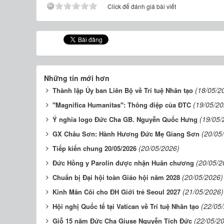
Click để đánh giá bài viết
Những tin mới hơn
(18/05/2
Thành lập Ủy ban Liên Bộ về Trí tuệ Nhân tạo
(19/05/20
"Magnifica Humanitas": Thông điệp của ĐTC
(19/05/
Ý nghĩa logo Đức Cha GB. Nguyễn Quốc Hưng
(20/05
GX Châu Sơn: Hành Hương Đức Mẹ Giang Sơn
(20/05/2026)
Tiếp kiến chung 20/05/2026
(20/05/2
Đức Hồng y Parolin được nhận Huân chương
(20/05/2026)
Chuẩn bị Đại hội toàn Giáo hội năm 2028
(21/05/2026)
Kinh Mân Côi cho ĐH Giới trẻ Seoul 2027
(22/05
Hội nghị Quốc tế tại Vatican về Trí tuệ Nhân tạo
(22/05/2
Giỗ 15 năm Đức Cha Giuse Nguyễn Tích Đức