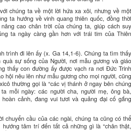
với chúng ta về một lời hứa xa xôi, nhưng về mộ
ng ta hướng về vinh quang thiên quốc, đồng thờ
nâng cao chân trời của chúng ta, giúp cách su
g ta ngày càng gần hơn với trái tim của Thiê
 trình đi lên ấy (x. Ga 14,1-6). Chúng ta tìm thấ
 quà sự sống của Người, nơi mẫu gương và giá
ng thấy con đường ấy được vạch ra nơi Đức Trin
áo hội nêu lên như mẫu gương cho mọi người, cũn
cô thường gọi là “các vị thánh ở ngay bên chún
 ta mỗi ngày: các người cha, người mẹ, ông bà
à hoàn cảnh, đang vui tươi và quảng đại cố gắn
ời chuyển cầu của các ngài, chúng ta cũng có th
, hướng tâm trí đến tất cả những gì là “chân thật