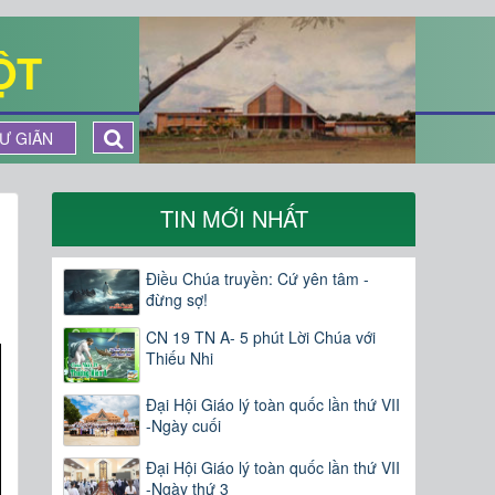
ỘT
Ư GIÃN
TIN MỚI NHẤT
Điều Chúa truyền: Cứ yên tâm -
đừng sợ!
CN 19 TN A- 5 phút Lời Chúa với
Thiếu Nhi
Đại Hội Giáo lý toàn quốc lần thứ VII
-Ngày cuối
Đại Hội Giáo lý toàn quốc lần thứ VII
-Ngày thứ 3