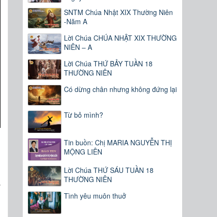
SNTM Chúa Nhật XIX Thường Niên
-Năm A
Lời Chúa CHÚA NHẬT XIX THƯỜNG
NIÊN – A
Lời Chúa THỨ BẢY TUẦN 18
THƯỜNG NIÊN
Có dừng chân nhưng không đứng lại
Từ bỏ mình?
Tin buồn: Chị MARIA NGUYỄN THỊ
MỘNG LIÊN
g
Lời Chúa THỨ SÁU TUẦN 18
ã
THƯỜNG NIÊN
Tình yêu muôn thuở