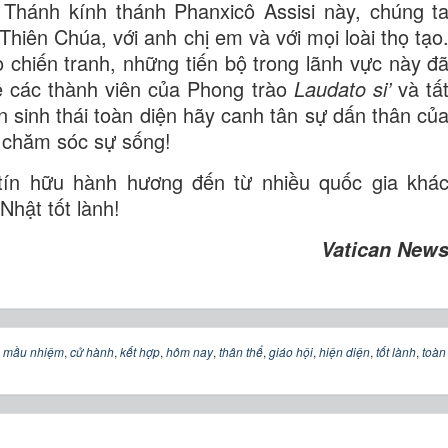
hánh kính thánh Phanxicô Assisi này, chúng t
 Thiên Chúa, với anh chị em và với mọi loài thọ tạo
 chiến tranh, những tiến bộ trong lãnh vực này đ
 lệ các thành viên của Phong trào
Laudato si’
và tấ
 sinh thái toàn diện hãy canh tân sự dấn thân củ
 chăm sóc sự sống!
ín hữu hành hương đến từ nhiều quốc gia khá
hật tốt lành!
Vatican New
,
mầu nhiệm
,
cử hành
,
kết hợp
,
hôm nay
,
thân thể
,
giáo hội
,
hiện diện
,
tốt lành
,
toàn