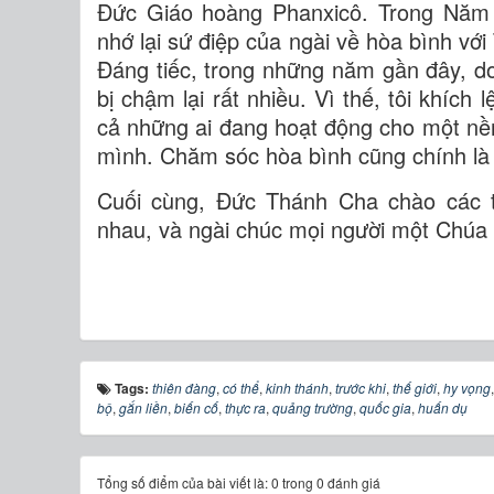
Đức Giáo hoàng Phanxicô. Trong Năm T
nhớ lại sứ điệp của ngài về hòa bình với
Đáng tiếc, trong những năm gần đây, do
bị chậm lại rất nhiều. Vì thế, tôi khích
cả những ai đang hoạt động cho một nền
mình. Chăm sóc hòa bình cũng chính là
Cuối cùng, Đức Thánh Cha chào các t
nhau, và ngài chúc mọi người một Chúa N
Tags:
thiên đàng
,
có thể
,
kinh thánh
,
trước khi
,
thế giới
,
hy vọng
bộ
,
gắn liền
,
biến cố
,
thực ra
,
quảng trường
,
quốc gia
,
huấn dụ
Tổng số điểm của bài viết là: 0 trong 0 đánh giá