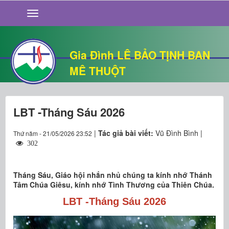
GIỚI THIỆU
TIN TỨC
SỐNG ĐẠO
Gia Đình LÊ BẢO TỊNH BAN
CHUYỆN NHÀ
MÊ THUỘT
QUÁN VĂN
THƯ GIÃN
LBT -Tháng Sáu 2026
|
Tác giả bài viết:
Vũ Đình Bình |
Thứ năm - 21/05/2026 23:52
302
Tháng Sáu, Giáo hội nhắn nhủ chúng ta kính nhớ Thánh
Tâm Chúa Giêsu, kính nhớ Tình Thương của Thiên Chúa.
LBT -Tháng Sáu 2026