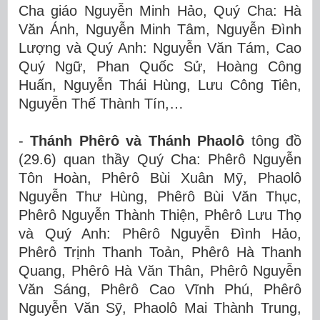
Cha giáo Nguyễn Minh Hảo, Quý Cha: Hà
Văn Ánh, Nguyễn Minh Tâm, Nguyễn Đình
Lượng và Quý Anh:
Nguyễn Văn Tám, Cao
Quý Ngữ, Phan Quốc Sử, Hoàng Công
Huấn, Nguyễn Thái Hùng, Lưu Công Tiên,
Nguyễn Thế Thành Tín,…
-
Thánh Phêrô và Thánh Phaolô
tông đồ
(29.6) quan thầy Quý
Cha:
Phêrô Nguyễn
Tôn Hoàn, Phêrô Bùi Xuân Mỹ, Phaolô
Nguyễn Thư Hùng,
Phêrô
Bùi Văn Thục,
Phêrô
Nguyễn Thành Thiện,
Phêrô
Lưu Thọ
và Quý Anh:
Phêrô Nguyễn Đình Hảo,
Phêrô Trịnh Thanh Toản, Phêrô Hà Thanh
Quang, Phêrô Hà Văn Thân, Phêrô Nguyễn
Văn Sáng, Phêrô Cao Vĩnh Phú,
Phêrô
Nguyễn Văn Sỹ,
Phaolô Mai Thành Trung,