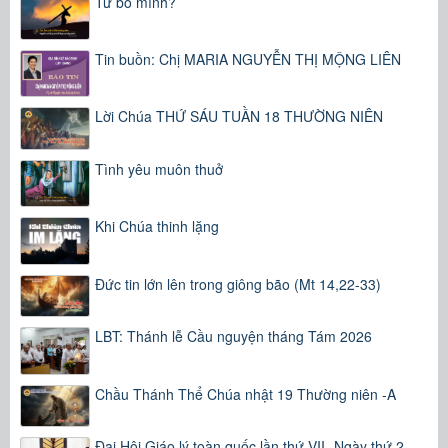
Từ bỏ mình?
Tin buồn: Chị MARIA NGUYỄN THỊ MỘNG LIÊN
Lời Chúa THỨ SÁU TUẦN 18 THƯỜNG NIÊN
Tình yêu muôn thuở
Khi Chúa thinh lặng
Đức tin lớn lên trong giông bão (Mt 14,22-33)
LBT: Thánh lễ Cầu nguyện tháng Tám 2026
Chầu Thánh Thể Chúa nhật 19 Thường niên -A
Đại Hội Giáo lý toàn quốc lần thứ VII -Ngày thứ 2