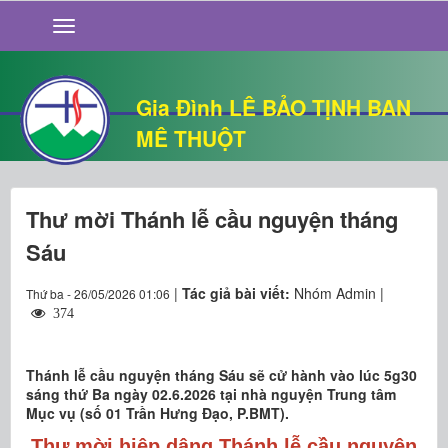
GIỚI THIỆU
TIN TỨC
SỐNG ĐẠO
Gia Đình LÊ BẢO TỊNH BAN
CHUYỆN NHÀ
MÊ THUỘT
QUÁN VĂN
THƯ GIÃN
Thư mời Thánh lễ cầu nguyện tháng
Sáu
|
Tác giả bài viết:
Nhóm Admin |
Thứ ba - 26/05/2026 01:06
374
Thánh lễ cầu nguyện tháng Sáu sẽ cử hành vào lúc 5g30
sáng thứ Ba ngày 02.6.2026 tại nhà nguyện Trung tâm
Mục vụ (số 01 Trần Hưng Đạo, P.BMT).
Thư mời hiệp dâng Thánh lễ cầu nguyện