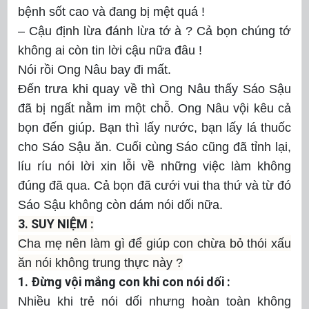
bệnh sốt cao và đang bị mệt quá !
– Cậu định lừa đánh lừa tớ à ? Cả bọn chúng tớ
không ai còn tin lời cậu nữa đâu !
Nói rồi Ong Nâu bay đi mất.
Đến trưa khi quay về thì Ong Nâu thấy Sáo Sậu
đã bị ngất nằm im một chỗ. Ong Nâu vội kêu cả
bọn đến giúp. Bạn thì lấy nước, bạn lấy lá thuốc
cho Sáo Sậu ăn. Cuối cùng Sáo cũng đã tỉnh lại,
líu ríu nói lời xin lỗi về những việc làm không
đúng đã qua. Cả bọn đã cưới vui tha thứ và từ đó
Sáo Sậu không còn dám nói dối nữa.
3. SUY NIỆM :
Cha mẹ nên làm gì để giúp con chừa bỏ thói xấu
ăn nói không trung thực này ?
1.
Đừng vội mắng con khi con nói dối :
Nhiều khi trẻ nói dối nhưng hoàn toàn không