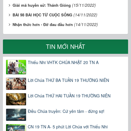
(15/11/2022)
Giải mã huyền sử: Thánh Gióng
(14/11/2022)
BÀI 98 BÀI HỌC TỪ CUỘC SỐNG
(14/11/2022)
Nhận thức hơn - Đỡ đau đầu hơn
TIN MỚI NHẤT
Thiếu Nhi VHTK CHÚA NHẬT 20 TN A
Lời Chúa THỨ BA TUẦN 19 THƯỜNG NIÊN
Lời Chúa THỨ HAI TUẦN 19 THƯỜNG NIÊN
Điều Chúa truyền: Cứ yên tâm - đừng sợ!
CN 19 TN A- 5 phút Lời Chúa với Thiếu Nhi