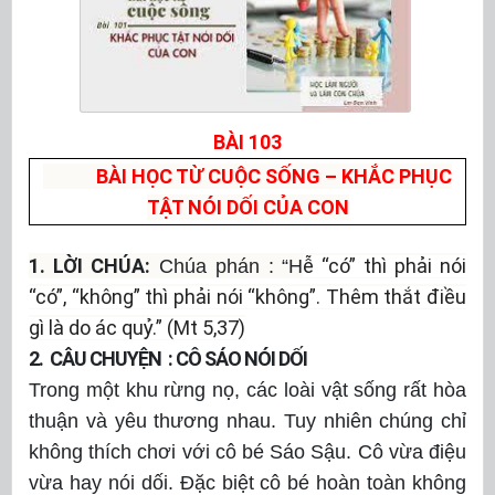
BÀI 103
BÀI HỌC TỪ CUỘC SỐNG – KHẮC PHỤC
TẬT NÓI DỐI CỦA CON
1. LỜI CHÚA:
ễ “có” thì phải nói
Chúa phán : “H
“có”, “không” thì phải nói “không”. Thêm thắt điều
gì là do ác quỷ.” (Mt 5,37)
2. CÂU CHUYỆN : CÔ SÁO NÓI DỐI
Trong một khu rừng nọ, các loài vật sống rất hòa
thuận và yêu thương nhau. Tuy nhiên chúng chỉ
không thích chơi với cô bé Sáo Sậu. Cô vừa điệu
vừa hay nói dối. Đặc biệt cô bé hoàn toàn không