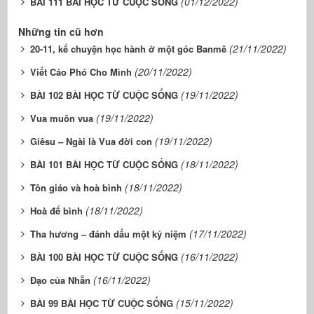
(01/12/2022)
BÀI 111 BÀI HỌC TỪ CUỘC SỐNG
Những tin cũ hơn
(21/11/2022)
20-11, kể chuyện học hành ở một góc Banmê
(20/11/2022)
Viết Cáo Phó Cho Mình
(19/11/2022)
BÀI 102 BÀI HỌC TỪ CUỘC SỐNG
(19/11/2022)
Vua muôn vua
(19/11/2022)
Giêsu – Ngài là Vua đời con
(18/11/2022)
BÀI 101 BÀI HỌC TỪ CUỘC SỐNG
(18/11/2022)
Tôn giáo và hoà bình
(18/11/2022)
Hoà để bình
(17/11/2022)
Tha hương – đánh dấu một kỷ niệm
(16/11/2022)
BÀI 100 BÀI HỌC TỪ CUỘC SỐNG
(16/11/2022)
Đạo của Nhẫn
(15/11/2022)
BÀI 99 BÀI HỌC TỪ CUỘC SỐNG