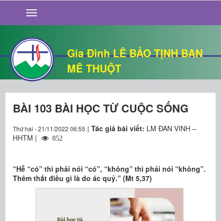
GIỚI THIỆU
TIN TỨC
SỐNG ĐẠO
Gia Đình LÊ BẢO TỊNH BAN
CHUYỆN NHÀ
MÊ THUỘT
QUÁN VĂN
THƯ GIÃN
BÀI 103 BÀI HỌC TỪ CUỘC SỐNG
|
Tác giả bài viết:
LM ĐAN VINH –
Thứ hai - 21/11/2022 06:55
HHTM |
852
“Hễ “có” thì phải nói “có”, “không” thì phải nói “không”.
Thêm thắt điều gì là do ác quỷ.” (Mt 5,37)