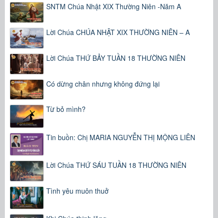
SNTM Chúa Nhật XIX Thường Niên -Năm A
Lời Chúa CHÚA NHẬT XIX THƯỜNG NIÊN – A
Lời Chúa THỨ BẢY TUẦN 18 THƯỜNG NIÊN
Có dừng chân nhưng không đứng lại
Từ bỏ mình?
Tin buồn: Chị MARIA NGUYỄN THỊ MỘNG LIÊN
Lời Chúa THỨ SÁU TUẦN 18 THƯỜNG NIÊN
Tình yêu muôn thuở