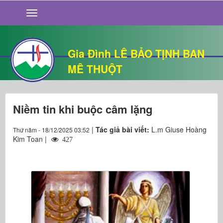
GIỚI THIỆU
TIN TỨC
SỐNG ĐẠO
Gia Đình LÊ BẢO TỊNH BAN
CHUYỆN NHÀ
MÊ THUỘT
QUÁN VĂN
THƯ GIÃN
Niềm tin khi buộc câm lặng
|
Tác giả bài viết:
L.m Giuse Hoàng
Thứ năm - 18/12/2025 03:52
Kim Toan |
427