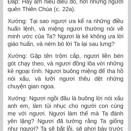
Ðáp: Hãy am hiểu điều đó, hỡi những người
quên Thiên Chúa (c. 22a).
Xướng: Tại sao ngươi ưa kể ra những điều
huấn lệnh, và miệng ngươi thường nói về
minh ước của Ta? Ngươi là kẻ không ưa lời
giáo huấn, và ném bỏ lời Ta lại sau lưng?
Xướng: Gặp tên trộm cắp, ngươi liền bén
gót chạy theo, và ngươi đồng lõa với những
kẻ ngoại tình. Ngươi buông miệng để tha hồ
nói xấu, và lưỡi ngươi thêu dệt những
chuyện gian ngoa.
Xướng: Ngươi ngồi đâu là buông lời nói xấu
anh em, làm tủi nhục cho người con cùng
mẹ với ngươi. Ngươi làm thế mà Ta đành
yên lặng? Ngươi đã tưởng rằng Ta giống
như ngươi? Ta sẽ bắt lỗi, sẽ phơi bày trước