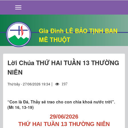
GIỚI THIỆU
TIN TỨC
SỐNG ĐẠO
Gia Đình LÊ BẢO TỊNH BAN
CHUYỆN NHÀ
MÊ THUỘT
QUÁN VĂN
THƯ GIÃN
Lời Chúa THỨ HAI TUẦN 13 THƯỜNG
NIÊN
|
Thứ bảy - 27/06/2026 19:34
197
“Con là Ðá, Thầy sẽ trao cho con chìa khoá nước trời”.
(Mt 16, 13-19)
29/06/2026
THỨ HAI TUẦN 13 THƯỜNG NIÊN