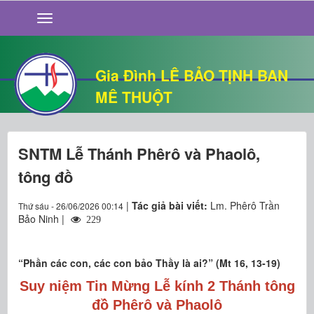
GIỚI THIỆU
TIN TỨC
SỐNG ĐẠO
Gia Đình LÊ BẢO TỊNH BAN
CHUYỆN NHÀ
MÊ THUỘT
QUÁN VĂN
THƯ GIÃN
SNTM Lễ Thánh Phêrô và Phaolô,
tông đồ
|
Tác giả bài viết:
Lm. Phêrô Trần
Thứ sáu - 26/06/2026 00:14
Bảo Ninh |
229
“Phần các con, các con bảo Thầy là ai?” (Mt 16, 13-19)
Suy niệm Tin Mừng Lễ kính 2 Thánh tông
đồ Phêrô và Phaolô