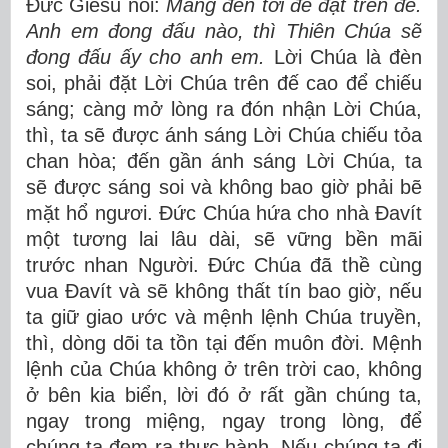
Đức Giêsu nói:
Mang đèn tới để đặt trên đế.
Anh em đong đấu nào, thì Thiên Chúa sẽ
đong đấu ấy cho anh em.
Lời Chúa là đèn
soi, phải đặt Lời Chúa trên đế cao để chiếu
sáng; càng mở lòng ra đón nhận Lời Chúa,
thì, ta sẽ được ánh sáng Lời Chúa chiếu tỏa
chan hòa; đến gần ánh sáng Lời Chúa, ta
sẽ được sáng soi và không bao giờ phải bẽ
mặt hổ ngươi. Đức Chúa hứa cho nhà Đavít
một tương lai lâu dài, sẽ vững bền mãi
trước nhan Người. Đức Chúa đã thề cùng
vua Đavít và sẽ không thất tín bao giờ, nếu
ta giữ giao ước và mệnh lệnh Chúa truyền,
thì, dòng dõi ta tồn tại đến muôn đời. Mệnh
lệnh của Chúa không ở trên trời cao, không
ở bên kia biển, lời đó ở rất gần chúng ta,
ngay trong miệng, ngay trong lòng, để
chúng ta đem ra thực hành. Nếu chúng ta đi