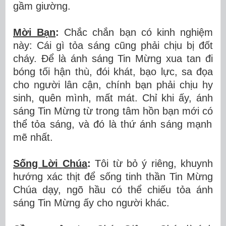
g
ầ
m giường.
Mời B
ạ
n
:
Ch
ắ
c ch
ắ
n b
ạ
n c
ó
kinh nghi
ệ
m
n
à
y: C
á
i g
ì
t
ỏ
a s
á
ng c
ũ
ng ph
ả
i ch
ị
u b
ị
đố
t
ch
á
y.
Để
l
à
á
nh s
á
ng Tin M
ừ
ng xua tan
đ
i
b
ó
ng t
ố
i h
ậ
n th
ù
,
đ
ó
i kh
á
t, b
ạ
o l
ự
c, sa
đọ
a
cho ng
ườ
i l
â
n c
ậ
n, ch
í
nh b
ạ
n ph
ả
i ch
ị
u hy
sinh, qu
ê
n m
ì
nh, m
ấ
t m
á
t. Ch
ỉ
khi
ấ
y,
á
nh
s
á
ng Tin M
ừ
ng t
ừ
trong t
â
m h
ồ
n b
ạ
n m
ớ
i c
ó
th
ể
t
ỏ
a s
á
ng, v
à
đ
ó
l
à
th
ứ
á
nh s
á
ng m
ạ
nh
m
ẽ
nhất.
Sống L
ờ
i Ch
ú
a
:
Tôi t
ừ
b
ỏ
ý
ri
ê
ng, khuynh
h
ướ
ng x
á
c th
ị
t
để
s
ố
ng tinh th
ầ
n Tin M
ừ
ng
Ch
ú
a d
ạ
y, ng
õ
h
ầ
u c
ó
th
ể
chi
ế
u t
ỏ
a
á
nh
s
á
ng Tin M
ừ
ng
ấ
y cho ng
ườ
i khác.