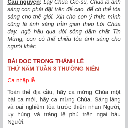
Cầu nguy
ệ
n
:
L
ạ
y Ch
ú
a Gi
ê
-su, Ch
ú
a l
à
á
nh
s
á
ng con ph
ả
i
đặ
t tr
ê
n
đế
cao,
để
c
ó
th
ể
t
ỏ
a
s
á
ng cho th
ế
gi
ớ
i. Xin cho con
ý
th
ứ
c m
ì
nh
c
ũ
ng l
à
ánh sáng tr
ầ
n gian theo L
ờ
i Ch
ú
a
d
ạ
y, ng
õ
h
ầ
u qua
đờ
i s
ố
ng
đậ
m ch
ấ
t Tin
M
ừ
ng, con c
ó
th
ể
chi
ế
u t
ỏ
a
á
nh s
á
ng cho
ng
ườ
i khác.
BÀI ĐỌC TRONG THÁNH LỄ
THỨ NĂM TUẦN 3 THƯỜNG NIÊN
Ca nhập lễ
Toàn thể địa cầu, hãy ca mừng Chúa một
bài ca mới, hãy ca mừng Chúa. Sáng láng
và oai nghiêm tỏa trước thiên nhan Người,
uy hùng và tráng lệ phủ trên ngai báu
Người.