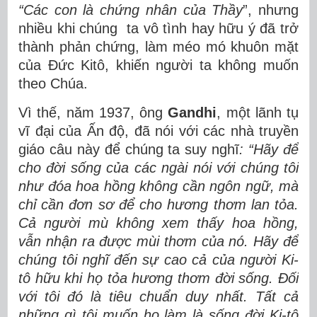
“
Các con là chứng
nhân của Thầy
”, nhưng
nhiều khi chúng ta vô tình hay hữu ý đã trở
thành phản chứng, làm méo mó khuôn mặt
của Đức Kitô, khiến người ta không muốn
theo Chúa.
Vì thế, năm 1937, ông
Gandhi
, một lãnh tụ
vĩ đại của Ấn độ, đã nói với các nhà truyền
giáo câu này để chúng ta suy nghĩ
: “Hãy để
cho đời sống của các ngài nói với chúng tôi
như đóa hoa hồng không cần ngôn ngữ, mà
chỉ cần đơn sơ để cho hương thơm lan tỏa.
Cả người mù không xem thấy hoa hồng,
vẫn nhận ra được mùi thơm của nó. Hãy để
chúng tôi nghĩ đến sự cao cả của người Ki-
tô hữu khi họ tỏa hương thơm đời sống. Đối
với tôi đó là tiêu chuẩn duy nhất. Tất cả
những gì tôi muốn họ làm là sống đời Ki-tô