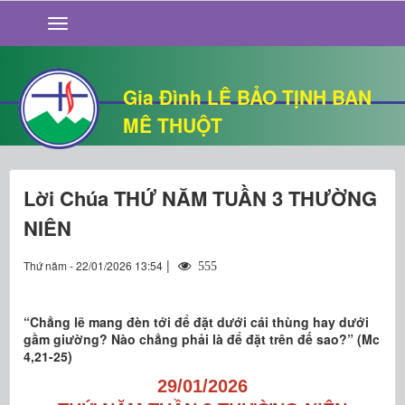
GIỚI THIỆU
TIN TỨC
SỐNG ĐẠO
Gia Đình LÊ BẢO TỊNH BAN
CHUYỆN NHÀ
MÊ THUỘT
QUÁN VĂN
THƯ GIÃN
Lời Chúa THỨ NĂM TUẦN 3 THƯỜNG
NIÊN
|
Thứ năm - 22/01/2026 13:54
555
“Chẳng lẽ mang đèn tới để đặt dưới cái thùng hay dưới
gầm giường? Nào chẳng phải là để đặt trên đế sao?” (Mc
4,21-25)
29/01/2026