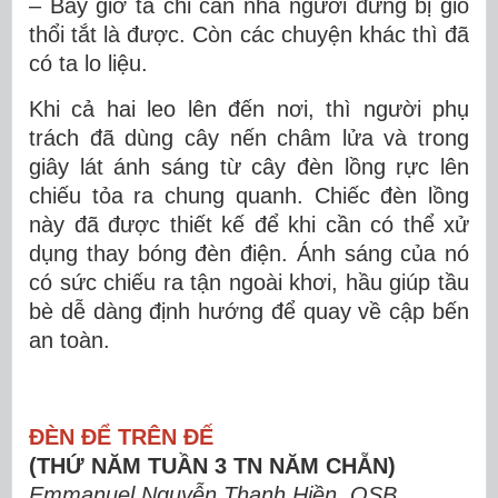
– Bây giờ ta chỉ cần nhà ngươi đừng bị gió
thổi tắt là được. Còn các chuyện khác thì đã
có ta lo liệu.
Khi cả hai leo lên đến nơi, thì người phụ
trách đã dùng cây nến châm lửa và trong
giây lát ánh sáng từ cây đèn lồng rực lên
chiếu tỏa ra chung quanh. Chiếc đèn lồng
này đã được thiết kế để khi cần có thể xử
dụng thay bóng đèn điện. Ánh sáng của nó
có sức chiếu ra tận ngoài khơi, hầu giúp tầu
bè dễ dàng định hướng để quay về cập bến
an toàn.
ĐÈN ĐỂ TRÊN ĐẾ
(THỨ NĂM TUẦN 3 TN NĂM CHẴN)
Emmanuel Nguyễn Thanh Hiền, OSB