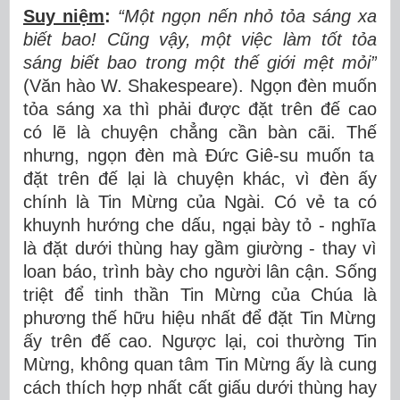
Suy niệm
:
“M
ộ
t ng
ọ
n n
ế
n nh
ỏ
t
ỏ
a s
á
ng xa
bi
ế
t bao! C
ũ
ng v
ậ
y, m
ộ
t vi
ệ
c làm t
ố
t t
ỏ
a
s
á
ng bi
ế
t bao trong m
ộ
t th
ế
gi
ớ
i m
ệ
t m
ỏ
i
”
(V
ă
n h
à
o W. Shakespeare). Ng
ọ
n
đ
è
n mu
ố
n
t
ỏ
a s
á
ng xa th
ì
ph
ả
i
đượ
c
đặ
t tr
ê
n
đế
cao
c
ó
l
ẽ
l
à
chuy
ệ
n ch
ẳ
ng c
ầ
n b
à
n c
ã
i. Th
ế
nh
ư
ng, ng
ọ
n
đ
è
n m
à
Đứ
c Gi
ê
-su mu
ố
n ta
đặ
t tr
ê
n
đế
l
ạ
i l
à
chuy
ệ
n kh
á
c, v
ì
đ
è
n
ấ
y
chính là Tin M
ừ
ng c
ủ
a Ng
à
i. C
ó
v
ẻ
ta c
ó
khuynh h
ướ
ng che d
ấ
u, ng
ạ
i b
à
y t
ỏ
- ngh
ĩ
a
l
à
đặ
t d
ướ
i th
ù
ng hay g
ầ
m gi
ườ
ng - thay v
ì
loan b
á
o, tr
ì
nh b
à
y cho ng
ườ
i l
â
n c
ậ
n. S
ố
ng
tri
ệ
t
để
tinh th
ầ
n Tin M
ừ
ng c
ủ
a Ch
ú
a l
à
ph
ươ
ng th
ế
h
ữ
u hi
ệ
u nh
ấ
t
để
đặ
t Tin M
ừ
ng
ấ
y tr
ê
n
đế
cao. Ng
ượ
c l
ạ
i, coi th
ườ
ng Tin
M
ừ
ng, kh
ô
ng quan t
â
m Tin M
ừ
ng
ấ
y l
à
cung
c
á
ch th
í
ch h
ợ
p nh
ấ
t c
ấ
t gi
ấ
u d
ướ
i th
ù
ng hay