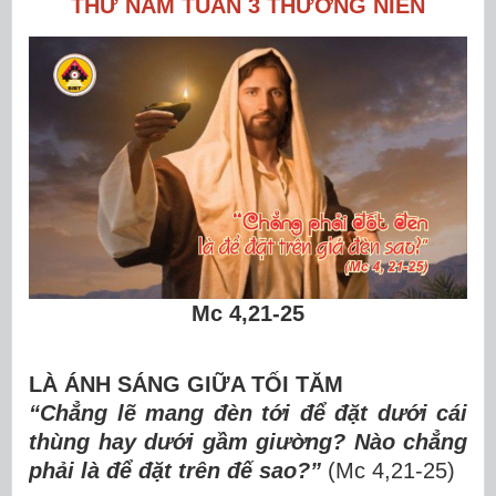
THỨ NĂM TUẦN 3 THƯỜNG NIÊN
Mc 4,21-25
LÀ ÁNH SÁNG GIỮA T
ỐI TĂM
“Chẳng l
ẽ
mang
đè
n t
ớ
i
đ
ể
đ
ặ
t d
ướ
i c
á
i
th
ù
ng hay d
ướ
i g
ầ
m gi
ườ
ng? N
à
o ch
ẳ
ng
ph
ả
i l
à
đ
ể
đ
ặ
t tr
ê
n
đ
ế
sao?
”
(Mc 4,21-25)