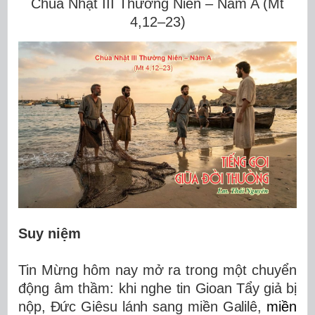
Chúa Nhật III Thường Niên – Năm A (Mt
4,12–23)
Suy niệm
Tin Mừng hôm nay mở ra trong một chuyển
động âm thầm: khi nghe
tin Gioan Tẩy giả bị
nộp, Đức Giêsu lánh sang miền Galilê,
miền