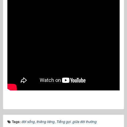
Tags:
đời sống
,
thiêng liêng
,
Tiếng gọi .giữa đời thường