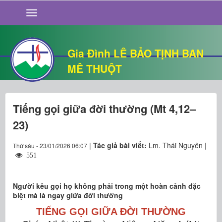
GIỚI THIỆU
TIN TỨC
SỐNG ĐẠO
Gia Đình LÊ BẢO TỊNH BAN
CHUYỆN NHÀ
MÊ THUỘT
QUÁN VĂN
THƯ GIÃN
Tiếng gọi giữa đời thường (Mt 4,12–
23)
|
Tác giả bài viết:
Lm. Thái Nguyên |
Thứ sáu - 23/01/2026 06:07
551
Người kêu gọi họ không phải trong một hoàn cảnh đặc
biệt mà là ngay giữa đời thường
TIẾNG GỌI GIỮA ĐỜI THƯỜNG