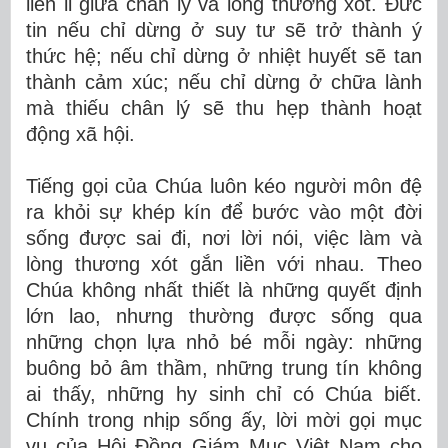
liên lỉ giữa chân lý và lòng thương xót. Đức
tin nếu chỉ dừng ở suy tư sẽ trở thành ý
thức hệ; nếu chỉ dừng ở nhiệt huyết sẽ tan
thành cảm xúc; nếu chỉ dừng ở chữa lành
mà thiếu chân lý sẽ thu hẹp thành hoạt
động xã hội.
Tiếng gọi của Chúa luôn kéo người môn đệ
ra khỏi sự khép kín để bước vào một đời
sống được sai đi, nơi lời nói, việc làm và
lòng thương xót gắn liền với nhau. Theo
Chúa không nhất thiết là những quyết định
lớn lao, nhưng thường được sống qua
những chọn lựa nhỏ bé mỗi ngày: những
buông bỏ âm thầm, những trung tín không
ai thấy, những hy sinh chỉ có Chúa biết.
Chính trong nhịp sống ấy, lời mời gọi mục
vụ của Hội Đồng Giám Mục Việt Nam cho