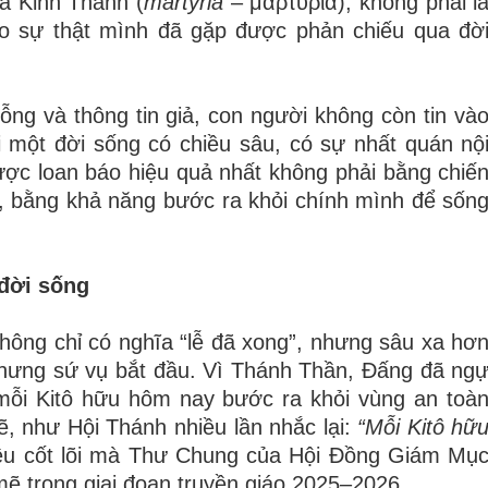
a Kinh Thánh (
martyria
– μαρτυρία), không phải l
o sự thật mình đã gặp được phản chiếu qua đờ
ỗng và thông tin giả, con người không còn tin và
 một đời sống có chiều sâu, có sự nhất quán nộ
ược loan báo hiệu quả nhất không phải bằng chiế
, bằng khả năng bước ra khỏi chính mình để sốn
 đời sống
hông chỉ có nghĩa “lễ đã xong”, nhưng sâu xa hơ
nhưng sứ vụ bắt đầu. Vì Thánh Thần, Đấng đã ng
mỗi Kitô hữu hôm nay bước ra khỏi vùng an toà
ẽ, như Hội Thánh nhiều lần nhắc lại:
“
Mỗi Kitô hữ
ều cốt lõi mà Thư Chung của Hội Đồng Giám Mụ
ẽ trong giai đoạn truyền giáo 2025–2026.