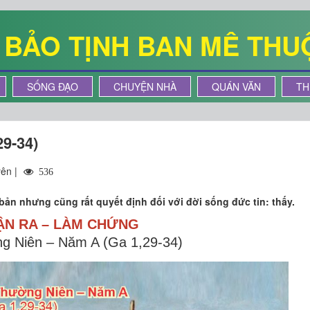
Ê BẢO TỊNH BAN MÊ THU
SỐNG ĐẠO
CHUYỆN NHÀ
QUÁN VĂN
TH
29-34)
yên |
536
ản nhưng cũng rất quyết định đối với đời sống đức tin: thấy.
ẬN RA – LÀM CHỨNG
ng Niên – Năm A (Ga 1,29-34)