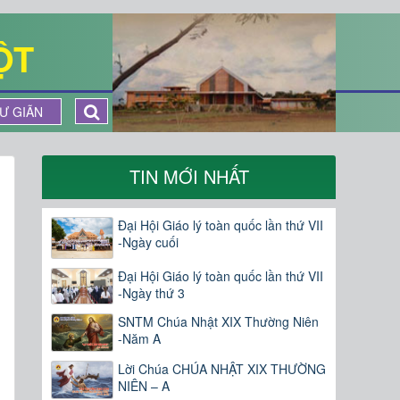
ỘT
Ư GIÃN
TIN MỚI NHẤT
Đại Hội Giáo lý toàn quốc lần thứ VII
-Ngày cuối
Đại Hội Giáo lý toàn quốc lần thứ VII
-Ngày thứ 3
SNTM Chúa Nhật XIX Thường Niên
-Năm A
Lời Chúa CHÚA NHẬT XIX THƯỜNG
NIÊN – A