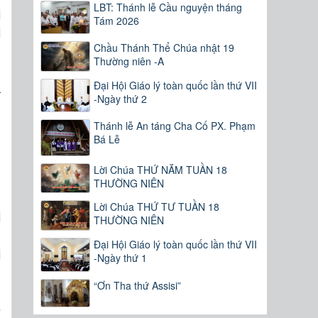
LBT: Thánh lễ Cầu nguyện tháng
i
Tám 2026
i
Chầu Thánh Thể Chúa nhật 19
h
Thường niên -A
n
Đại Hội Giáo lý toàn quốc lần thứ VII
à
-Ngày thứ 2
:
Thánh lễ An táng Cha Cố PX. Phạm
Bá Lễ
Lời Chúa THỨ NĂM TUẦN 18
THƯỜNG NIÊN
,
Lời Chúa THỨ TƯ TUẦN 18
i
THƯỜNG NIÊN
n
Đại Hội Giáo lý toàn quốc lần thứ VII
i
-Ngày thứ 1
“Ơn Tha thứ Assisi”
ễ