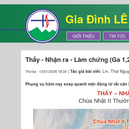
Gia Đình L
GIỚI THIỆU
TIN TỨC
Thấy - Nhận ra - Làm chứng (Ga 1,
|
Tác giả bài viết:
Lm. Thái Ngu
Thứ ba - 13/01/2026 18:35
Phụng vụ hôm nay xoay quanh một động từ rất căn b
THẤY – NH
Chúa Nhật II Thườ