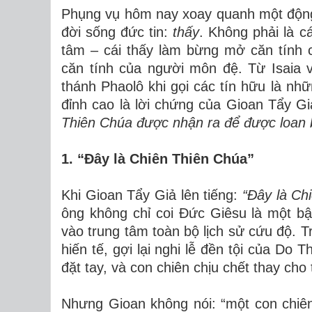
Phụng vụ hôm nay xoay quanh một động 
đời sống đức tin:
thấy
. Không phải là c
tâm – cái thấy làm bừng mở căn tính 
căn tính của người môn đệ. Từ Isaia 
thánh Phaolô khi gọi các tín hữu là nh
đỉnh cao là lời chứng của Gioan Tẩy Gi
Thiên Chúa được nhận ra để được loan 
1. “Đây là Chiên Thiên Chúa”
Khi Gioan Tẩy Giả lên tiếng:
“Đây là Ch
ông không chỉ coi Đức Giêsu là một bậ
vào trung tâm toàn bộ lịch sử cứu độ. T
hiến tế, gợi lại nghi lễ đền tội của Do T
đặt tay, và con chiên chịu chết thay cho 
Nhưng Gioan không nói: “một con chiê