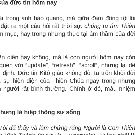
của đức tin hôm nay
i trong ánh hào quang, mà giữa đám đông tội lỗ
đặt ra một câu hỏi rất thời sự:
chúng ta tìm Thiê
n mục, hay trong những thực tại âm thầm của đờ
iện diện hay không, mà là con người hôm nay cò
en với “update”, “refresh”, “scroll”, nhưng lại d
định. Đức tin Kitô giáo không đòi ta trốn khỏi đờ
 sự hiện diện của Thiên Chúa ngay trong nhữn
 người rất bình thường. Chính ở đó, mầu nhiệ
hưng là hiệp thông sự sống
Tôi đã thấy và làm chứng rằng Người là Con Thiê