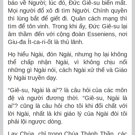
báo về Người; lúc đó, Đức Giê-su biến mất.
Mọi người đổ xô đi tìm Người. Chính quyền
thì lùng bắt để giết đi. Quân cách mạng thì
tìm để tôn vinh. Trong khi ấy, Đức Giê-su lại
âm thầm đến với cộng đoàn Esseniens, nơi
Giu-đa Ít-ca-ri-ốt là thủ lãnh.
Họ hiểu Ngài, đón Ngài, nhưng họ lại không
thể chấp nhận Ngài, vì không chịu nổi
những gì Ngài nói, cách Ngài xử thế và Giáo
lý Ngài truyền dạy.
“Giê-su, Ngài là ai”? là câu hỏi của các môn
đệ và người đương thời. “Giê-su, Ngài là
ai”? cũng là câu hỏi cho tôi khi đối chất với
lời Ngài, nhất là khi giáo lý của Ngài đòi tôi
phải lội ngược dòng.
Lạy Chúa, chỉ trong Chúa Thánh Thần, các