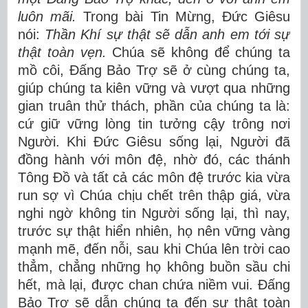
luôn mãi.
Trong bài Tin Mừng, Đức Giêsu
nói:
Thần Khí sự thật sẽ dẫn anh em tới sự
thật toàn vẹn.
Chúa sẽ không để chúng ta
mồ côi, Đấng Bảo Trợ sẽ ở cùng chúng ta,
giúp chúng ta kiên vững và vượt qua những
gian truân thử thách, phần của chúng ta là:
cứ giữ vững lòng tin tưởng cậy trông nơi
Người. Khi Đức Giêsu sống lại, Người đã
đồng hành với môn đệ, nhờ đó, các thánh
Tông Đồ và tất cả các môn đệ trước kia vừa
run sợ vì Chúa chịu chết trên thập giá, vừa
nghi ngờ không tin Người sống lại, thì nay,
trước sự thật hiển nhiên, họ nên vững vàng
mạnh mẽ, đến nỗi, sau khi Chúa lên trời cao
thẳm, chẳng những họ không buồn sầu chi
hết, mà lại, được chan chứa niềm vui. Đấng
Bảo Trợ sẽ dẫn chúng ta đến sự thật toàn