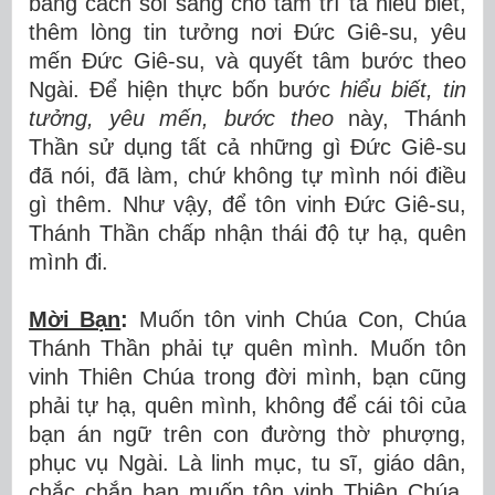
bằng cách soi sáng cho tâm trí ta hiểu biết,
thêm lòng tin tưởng nơi Đức Giê-su, yêu
mến Đức Giê-su, và quyết tâm bước theo
Ngài. Để hiện thực bốn bước
hiểu biết, tin
tưởng, yêu mến, bước theo
này, Thánh
Thần sử dụng tất cả những gì Đức Giê-su
đã nói, đã làm, chứ không tự mình nói điều
gì thêm. Như vậy, để tôn vinh Đức Giê-su,
Thánh Thần chấp nhận thái độ tự hạ, quên
mình đi.
Mời Bạn
:
Muốn tôn vinh Chúa Con, Chúa
Thánh Thần phải tự quên mình. Muốn tôn
vinh Thiên Chúa trong đời mình, bạn cũng
phải tự hạ, quên mình, không để cái tôi của
bạn án ngữ trên con đường thờ phượng,
phục vụ Ngài. Là linh mục, tu sĩ, giáo dân,
chắc chắn bạn muốn tôn vinh Thiên Chúa,