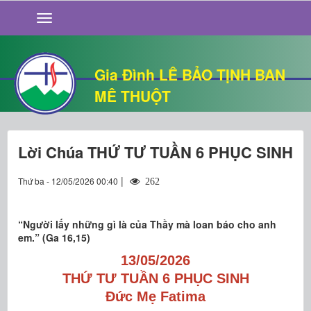
GIỚI THIỆU
TIN TỨC
SỐNG ĐẠO
Gia Đình LÊ BẢO TỊNH BAN
CHUYỆN NHÀ
MÊ THUỘT
QUÁN VĂN
THƯ GIÃN
Lời Chúa THỨ TƯ TUẦN 6 PHỤC SINH
|
Thứ ba - 12/05/2026 00:40
262
“Người lấy những gì là của Thầy mà loan báo cho anh
em.” (Ga 16,15)
13/05/2026
THỨ TƯ TUẦN 6 PHỤC SINH
Đức Mẹ Fatima