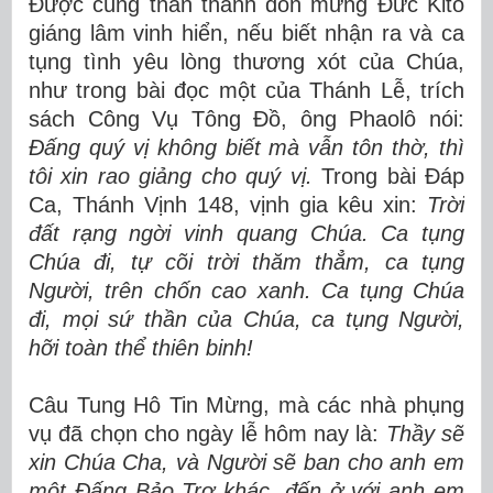
Được cùng thần thánh đón mừng Đức Kitô
giáng lâm vinh hiển, nếu biết nhận ra và ca
tụng tình yêu lòng thương xót của Chúa,
như trong bài đọc một của Thánh Lễ, trích
sách Công Vụ Tông Đồ, ông Phaolô nói:
Đấng quý vị không biết mà vẫn tôn thờ, thì
tôi xin rao giảng cho quý vị.
Trong bài Đáp
Ca, Thánh Vịnh 148, vịnh gia kêu xin:
Trời
đất rạng ngời vinh quang Chúa. Ca tụng
Chúa đi, tự cõi trời thăm thẳm, ca tụng
Người, trên chốn cao xanh. Ca tụng Chúa
đi, mọi sứ thần của Chúa, ca tụng Người,
hỡi toàn thể thiên binh!
Câu Tung Hô Tin Mừng, mà các nhà phụng
vụ đã chọn cho ngày lễ hôm nay là:
Thầy sẽ
xin Chúa Cha, và Người sẽ ban cho anh em
một Đấng Bảo Trợ khác, đến ở với anh em