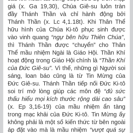
giá (x. Ga 19,30), Chúa Giê-su luôn tràn
đầy Thánh Thần và chỉ hành động bởi
Thánh Thần (x. Lc 4,1.18t). Khi Thân Thể
hữu hình của Chúa Ki-tô phục sinh được
vào vinh quang
“ngự
b
ê
n h
ữ
u Thi
ê
n Ch
ú
a
”
,
thì Thánh Thần được “chuyển” cho Thân
Thể mầu nhiệm Ngài là Giáo Hội. Thần Khí
hoạt động trong Giáo Hội chính là
“Thầ
n Kh
í
c
ủ
a
Đứ
c Gi
ê
-su
”
.
Vì thế, những gì Người soi
sáng, loan báo cũng là từ Tin Mừng của
Đức Giê-su. Thánh Thần tiếp nối Đức Ki-tô
soi trí mở lòng giúp các môn đệ
“đủ
s
ứ
c
th
ấ
u hi
ể
u m
ọ
i k
í
ch th
ướ
c r
ộ
ng d
à
i cao s
â
u
”
(x. Ep 3,16-19) của mầu nhiệm ẩn tàng
trong mạc khải của Đức Ki-tô. Tin Mừng ấy
không phải là một số kiến thức từ bên ngoài
áp đặt vào mà là mầu nhiệm
“vượ
t qu
á
s
ự