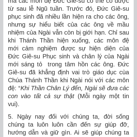
mà các môn đệ Đức Giê-su có thể có được
từ sau lễ Ngũ tuần. Trước đó, Đức Giê-su
phục sinh đã nhiều lần hiện ra cho các ông,
nhưng sự hiểu biết của các ông về mầu
nhiệm của Ngài vẫn còn bị giới hạn. Chỉ sau
khi Thánh Thần hiện xuống, các môn đệ
mới cảm nghiệm được sự hiện diện của
Đức Giê-su Phục sinh và chân lý của Ngài
mới sáng tỏ trong tâm hồn các ông. Đức
Giê-su đã khẳng định vai trò giáo dục cùa
Chúa Thánh Thần khi Ngài nói với các môn
đệ: “
Khi Thần Chân Lý đến, Ngài sẽ đưa các
con vào tất cả sự thật
(Mỗi ngày một tin
vui).
5. Ngày nay đối với chúng ta, đời sống
chúng ta luôn luôn cần đến sự giúp đỡ,
hướng dẫn và giữ gìn. Ai sẽ giúp chúng ta