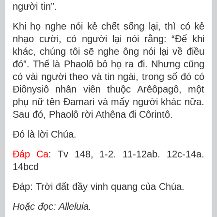
người tin”.
Khi họ nghe nói kẻ chết sống lại, thì có kẻ
nhạo cười, có người lại nói rằng: “Ðể khi
khác, chúng tôi sẽ nghe ông nói lại về điều
đó”. Thế là Phaolô bỏ họ ra đi. Nhưng cũng
có vài người theo và tin ngài, trong số đó có
Ðiônysiô nhân viên thuộc Arêôpagô, một
phụ nữ tên Ðamari và mấy người khác nữa.
Sau đó, Phaolô rời Athêna đi Côrintô.
Ðó là lời Chúa.
Ðáp Ca
: Tv 148, 1-2. 11-12ab. 12c-14a.
14bcd
Ðáp: Trời đất đầy vinh quang của Chúa.
Hoặc đọc: Alleluia.