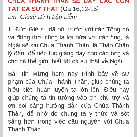
CHÚA THÁNH THẦN SẼ DẠY CÁC CON
TẤT CẢ SỰ THẬT
(Ga 16,12-15)
Lm. Giuse Đinh Lập Liễm
1. Đức Giê-su đã nói trước với các Tông đồ
và đồng thời cũng là lời hứa với các ông, là
Ngài sẽ sai Chúa Thánh Thần, là Thần Chân
lý đến để tiếp tục giảng dạy cho các ông và
cho cả thế giới biết tất cả sự thật về Ngài.
Bài Tin Mừng hôm nay trình bầy về sư
phạm của Chúa Thánh Thần, giúp chúng ta
hiểu biết, huấn luyện ta lớn lên. Điều này
giúp chúng ta tin tưởng vào ơn phù trợ và
ơn soi sáng hướng dẫn của Chúa Thánh
Thần, để nhờ đó chúng ta ý thức và sốt
sắng hơn trong việc cầu nguyện với Chúa
Thánh Thần.