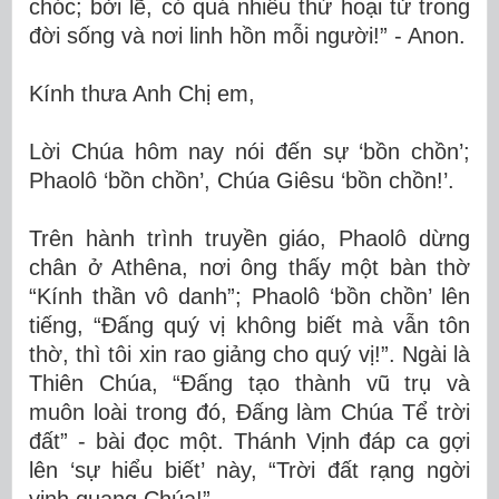
chóc; bởi lẽ, có quá nhiều thứ hoại tử trong
đời sống và nơi linh hồn mỗi người!” - Anon.
Kính thưa Anh Chị em,
Lời Chúa hôm nay nói đến sự ‘bồn chồn’;
Phaolô ‘bồn chồn’, Chúa Giêsu ‘bồn chồn!’.
Trên hành trình truyền giáo, Phaolô dừng
chân ở Athêna, nơi ông thấy một bàn thờ
“Kính thần vô danh”; Phaolô ‘bồn chồn’ lên
tiếng, “Đấng quý vị không biết mà vẫn tôn
thờ, thì tôi xin rao giảng cho quý vị!”. Ngài là
Thiên Chúa, “Đấng tạo thành vũ trụ và
muôn loài trong đó, Đấng làm Chúa Tể trời
đất” - bài đọc một. Thánh Vịnh đáp ca gợi
lên ‘sự hiểu biết’ này, “Trời đất rạng ngời