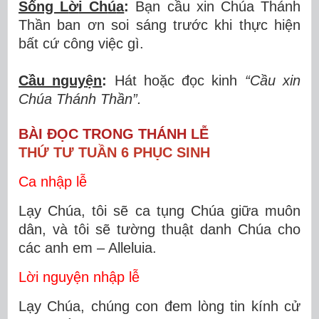
Sống L
ờ
i Ch
ú
a
:
Bạn cầu xin Chúa Thánh
Thần ban ơn soi sáng trước khi thực hiện
bất cứ công việc gì.
Cầu nguy
ệ
n
:
Hát hoặc đọc kinh
“Cầ
u xin
Ch
ú
a Th
á
nh Th
ầ
n”.
BÀI ĐỌC TRONG THÁNH LỄ
THỨ TƯ TUẦN 6 PHỤC SINH
Ca nhập lễ
Lạy Chúa, tôi sẽ ca tụng Chúa giữa muôn
dân, và tôi sẽ tường thuật danh Chúa cho
các anh em – Alleluia.
Lời nguyện nhập lễ
Lạy Chúa, chúng con đem lòng tin kính cử