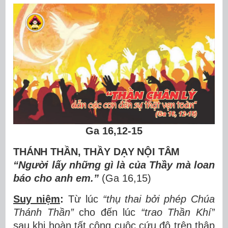
Ga 16,12-15
THÁNH THẦN, TH
Ầ
Y D
Ạ
Y N
ỘI TÂM
“Ngườ
i l
ấ
y nh
ữ
ng g
ì
l
à
c
ủ
a Th
ầ
y m
à
loan
b
á
o cho anh em.
”
(Ga 16,15)
Suy niệm
:
Từ lúc
“thụ
thai b
ở
i ph
é
p Chúa
Thánh Th
ầ
n
”
cho đến lúc
“trao Thầ
n Kh
í”
sau khi hoàn tất công cuộc cứu độ trên thập