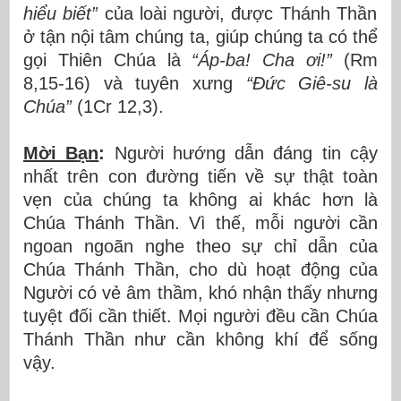
hi
ể
u bi
ế
t
”
của loài người, được Thánh Thần
ở tận nội tâm chúng ta, giúp chúng ta có thể
gọi Thiên Chúa là
“Áp-ba! Cha ơ
i!
”
(Rm
8,15-16) và tuyên xưng
“Đứ
c Gi
ê
-su l
à
Ch
ú
a
”
(1Cr 12,3).
Mời B
ạ
n
:
Người hướng dẫn đáng tin cậy
nhất trên con đường tiến về sự thật toàn
vẹn của chúng ta không ai khác hơn là
Chúa Thánh Thần. Vì thế, mỗi người cần
ngoan ngoãn nghe theo sự chỉ dẫn của
Chúa Thánh Thần, cho dù hoạt động của
Người có vẻ âm thầm, khó nhận thấy nhưng
tuyệt đối cần thiết. Mọi người đều cần Chúa
Thánh Thần như cần không khí để sống
vậy.