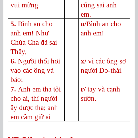
vui mừng
cũng sai anh
em.
5.
Bình an cho
a/
Bình an cho
anh em! Như
anh em!
Chúa Cha đã sai
Thầy,
6.
Người thổi hơi
x/
vì các ông sợ
vào các ông và
người Do-thái.
bảo:
7.
Anh em tha tội
r/
tay và cạnh
cho ai, thì người
sườn.
ấy được tha; anh
em cầm giữ ai