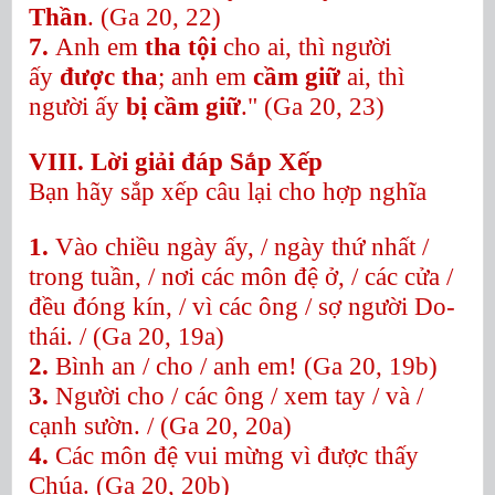
Thần
.
(Ga 20, 22)
7.
Anh em
tha tội
cho ai, thì người
ấy
được tha
; anh em
cầm giữ
ai, thì
người ấy
bị cầm giữ
." (Ga 20, 23)
VIII. Lời giải đáp Sắp Xếp
Bạn hãy sắp xếp câu lại cho hợp nghĩa
1.
Vào chiều ngày ấy, / ngày thứ nhất /
trong tuần, / nơi các môn đệ ở, / các cửa /
đều đóng kín, / vì các ông / sợ người Do-
thái. / (Ga 20, 19a)
2.
Bình an / cho / anh em! (Ga 20, 19b)
3.
Người cho / các ông / xem tay / và /
cạnh sườn. / (Ga 20, 20a)
4.
Các môn đệ vui mừng vì được thấy
Chúa. (Ga 20, 20b)