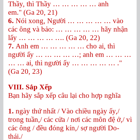
Thầy, thì Thầy … … … … …
anh
em."
(Ga 20, 21)
6.
Nói xong, Người … … … … …
vào
các ông và bảo: … … … … …
hãy nhận
lấy … … … … ….
(Ga 20, 22)
7.
Anh em … … … … …
cho ai, thì
người ấy … … … … …; anh em … … …
… …
ai, thì người ấy … … … … …
."
(Ga 20, 23)
VIII. Sắp Xếp
Bạn hãy sắp xếp câu lại cho hợp nghĩa
1.
ngày thứ nhất / Vào chiều ngày ấy,/
trong tuần,/ các cửa / nơi các môn đệ ở,/ vì
các ông / đều đóng kín,/ sợ người Do-
thái./