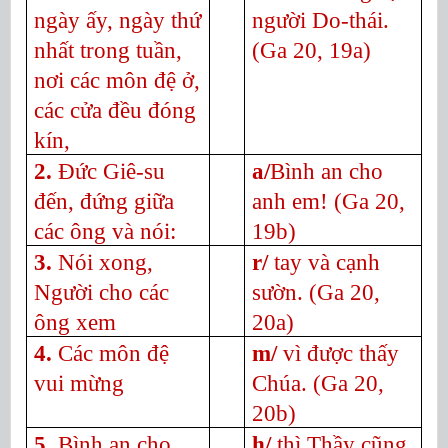
ngày ấy, ngày thứ
người Do-thái.
nhất trong tuần,
(Ga 20, 19a)
nơi các môn đệ ở,
các cửa đều đóng
kín,
2.
Đức Giê-su
a/
Bình an cho
đến, đứng giữa
anh em! (Ga 20,
các ông và nói:
19b)
3.
Nói xong,
r/
tay và cạnh
Người cho các
sườn. (Ga 20,
ông xem
20a)
4.
Các môn đệ
m/
vì được thấy
vui mừng
Chúa. (Ga 20,
20b)
5.
Bình an cho
h/
thì Thầy cũng