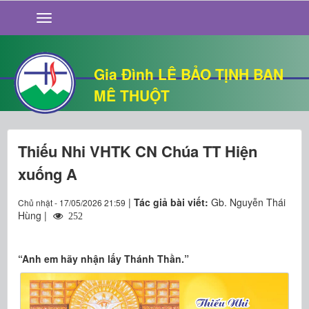
GIỚI THIỆU
TIN TỨC
SỐNG ĐẠO
Gia Đình LÊ BẢO TỊNH BAN
CHUYỆN NHÀ
MÊ THUỘT
QUÁN VĂN
THƯ GIÃN
Thiếu Nhi VHTK CN Chúa TT Hiện
xuống A
|
Tác giả bài viết:
Gb. Nguyễn Thái
Chủ nhật - 17/05/2026 21:59
Hùng |
252
“Anh em hãy nhận lấy Thánh Thần.”