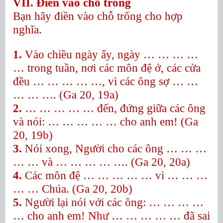
VII. Điền vào chỗ trống
Bạn hãy điền vào chỗ trống cho hợp
nghĩa.
1.
Vào chiều ngày ấy, ngày … … … …
…
trong tuần, nơi các môn đệ ở, các cửa
đều … … … … …, vì các ông sợ … …
… … …. (Ga 20, 19a)
2.
… … … … …
đến, đứng giữa các ông
và nói: … … … … …
cho anh em! (Ga
20, 19b)
3.
Nói xong, Người cho các ông … … …
… …
và … … … … …. (Ga 20, 20a)
4.
Các môn đệ … … … … …
vì … … …
… …
Chúa. (Ga 20, 20b)
5.
Người lại nói với các ông: … … … …
…
cho anh em! Như … … … … …
đã sai