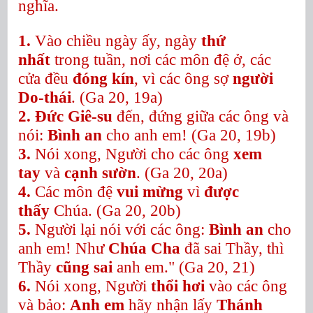
nghĩa.
1.
Vào chiều ngày ấy, ngày
thứ
nhất
trong tuần, nơi các môn đệ ở, các
cửa đều
đóng kín
, vì các ông sợ
người
Do-thái
. (Ga 20, 19a)
2.
Đức Giê-su
đến, đứng giữa các ông và
nói:
Bình an
cho anh em! (Ga 20, 19b)
3.
Nói xong, Người cho các ông
xem
tay
và
cạnh sườn
. (Ga 20, 20a)
4.
Các môn đệ
vui mừng
vì
được
thấy
Chúa. (Ga 20, 20b)
5.
Người lại nói với các ông:
Bình an
cho
anh em! Như
Chúa Cha
đã sai Thầy, thì
Thầy
cũng sai
anh em."
(Ga 20, 21)
6.
Nói xong, Người
thổi hơi
vào các ông
và bảo:
Anh em
hãy nhận lấy
Thánh