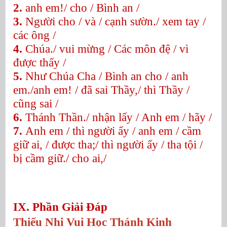
2.
anh em!/ cho / Bình an /
3.
Người cho / và / cạnh sườn./ xem tay /
các ông /
4.
Chúa./ vui mừng / Các môn đệ / vì
được thấy /
5.
Như Chúa Cha / Bình an cho / anh
em./anh em! / đã sai Thầy,/ thì Thầy /
cũng sai /
6.
Thánh Thần./ nhận lấy / Anh em / hãy /
7.
Anh em / thì người ấy / anh em / cầm
giữ ai, / được tha;/ thì người ấy / tha tội /
bị cầm giữ./ cho ai,/
IX. Phần Giải Đáp
Thiếu Nhi Vui Học Thánh Kinh