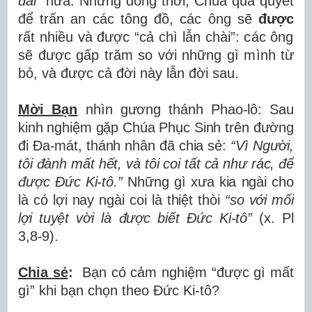
đ
ã
i
”
n
ữ
a. Nh
ư
ng
đồ
ng th
ờ
i, Ch
ú
a qu
ả
quy
ế
t
để
tr
ấ
n an c
á
c t
ô
ng
đồ
, c
á
c
ô
ng s
ẽ
đượ
c
r
ấ
t nhi
ề
u v
à
đượ
c
“
c
ả
ch
ì
l
ẫ
n ch
à
i
”
: c
á
c
ô
ng
s
ẽ
đượ
c g
ấ
p tr
ă
m so v
ớ
i nh
ữ
ng g
ì
m
ì
nh t
ừ
b
ỏ
, v
à
đượ
c c
ả
đờ
i n
à
y l
ẫ
n đời sau.
Mời B
ạ
n
nhìn g
ươ
ng th
á
nh Phao-l
ô
: Sau
kinh nghi
ệ
m g
ặ
p Ch
ú
a Ph
ụ
c Sinh tr
ê
n
đườ
ng
đ
i
Đ
a-m
á
t, th
á
nh nh
â
n
đ
ã
chia s
ẻ
:
“Vì Ng
ườ
i,
t
ô
i
đ
à
nh m
ấ
t h
ế
t, v
à
t
ô
i coi t
ấ
t c
ả
nh
ư
r
á
c,
để
đượ
c
Đứ
c Ki-t
ô
.
”
Nh
ữ
ng g
ì
x
ư
a kia ng
à
i cho
l
à
c
ó
l
ợ
i nay ng
à
i coi l
à
thi
ệ
t th
ò
i
“so v
ớ
i m
ố
i
l
ợ
i tuy
ệ
t v
ờ
i l
à
đượ
c bi
ế
t
Đứ
c Ki-t
ô”
(x. Pl
3,8-9).
Chia sẻ
:
B
ạ
n c
ó
c
ả
m nghi
ệ
m
“
đượ
c g
ì
m
ấ
t
g
ì”
khi b
ạ
n ch
ọ
n theo
Đứ
c Ki-tô?