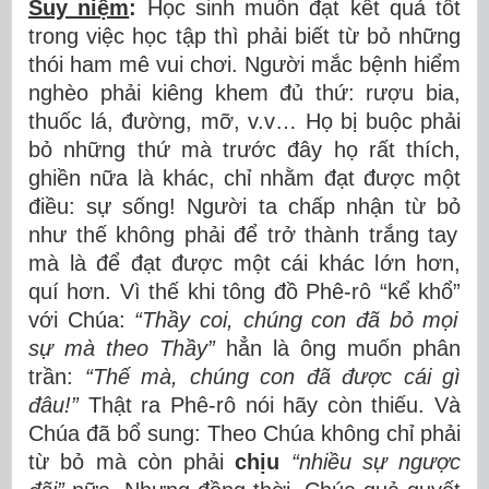
Suy niệm
:
H
ọ
c sinh mu
ố
n
đạ
t k
ế
t qu
ả
t
ố
t
trong vi
ệ
c h
ọ
c t
ậ
p th
ì
ph
ả
i bi
ế
t t
ừ
b
ỏ
nh
ữ
ng
th
ó
i ham m
ê
vui ch
ơ
i.
Ng
ườ
i m
ắ
c b
ệ
nh hi
ể
m
ngh
è
o ph
ả
i ki
ê
ng khem
đủ
th
ứ
: r
ượ
u bia,
thu
ố
c l
á
,
đườ
ng, m
ỡ
, v.v
…
H
ọ
b
ị
bu
ộ
c ph
ả
i
b
ỏ
nh
ữ
ng th
ứ
m
à
tr
ướ
c
đ
â
y h
ọ
r
ấ
t th
í
ch,
ghi
ề
n n
ữ
a l
à
kh
á
c, ch
ỉ
nh
ằ
m
đạ
t
đượ
c m
ộ
t
đ
i
ề
u: s
ự
s
ố
ng!
Ng
ườ
i ta ch
ấ
p nh
ậ
n t
ừ
b
ỏ
nh
ư
th
ế
kh
ô
ng ph
ả
i
để
tr
ở
th
à
nh tr
ắ
ng tay
m
à
l
à
để
đạ
t
đượ
c m
ộ
t c
á
i kh
á
c l
ớ
n h
ơ
n,
qu
í
h
ơ
n. V
ì
th
ế
khi t
ô
ng
đồ
Ph
ê
-r
ô
“
k
ể
kh
ổ
”
v
ớ
i Ch
ú
a:
“Th
ầ
y coi, chúng con
đ
ã
b
ỏ
m
ọ
i
s
ự
m
à
theo Th
ầ
y
”
h
ẳ
n l
à
ô
ng mu
ố
n ph
â
n
tr
ầ
n:
“Th
ế
m
à
, ch
ú
ng con
đ
ã
đượ
c c
á
i g
ì
đ
â
u!
”
Th
ậ
t ra Ph
ê
-r
ô
n
ó
i h
ã
y c
ò
n thi
ế
u. V
à
Ch
ú
a
đ
ã
b
ổ
sung: Theo Ch
ú
a kh
ô
ng ch
ỉ
ph
ả
i
t
ừ
b
ỏ
m
à
c
ò
n ph
ả
i
ch
ị
u
“nhi
ề
u s
ự
ng
ượ
c