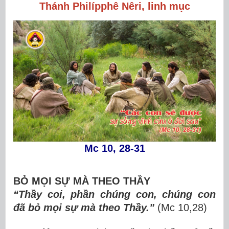
Thánh Philípphê Nêri, linh mục
Mc 10, 28-31
BỎ M
Ọ
I S
Ự
M
À THEO THẦY
“Thầy coi, ph
ầ
n ch
ú
ng con, ch
ú
ng con
đã b
ỏ
m
ọ
i s
ự
m
à
theo Th
ầ
y.
”
(Mc 10,28)