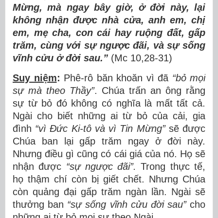
Mừng, mà ngay bây giờ, ở đời này, lại
không nhận được nhà cửa, anh em, chị
em, mẹ cha, con cái hay ruộng đất, gấp
trăm, cùng với sự ngược đãi, và sự sống
vĩnh cửu ở đời sau.”
(Mc 10,28-31)
Suy niệm
:
Phê-rô băn khoăn vì đã
“bỏ mọi
sự mà theo Thầy”
. Chúa trấn an ông rằng
sự từ bỏ đó không có nghĩa là mất tất cả.
Ngài cho biết những ai từ bỏ của cải, gia
đình
“vì Đức Ki-tô và vì Tin Mừng”
sẽ được
Chúa ban lại gấp trăm ngay ở đời này.
Nhưng điều gì cũng có cái giá của nó. Họ sẽ
nhận được
“sự ngược đãi”.
Trong thực tế,
họ thậm chí còn bị giết chết. Nhưng Chúa
còn quảng đại gấp trăm ngàn lần. Ngài sẽ
thưởng ban
“sự sống vĩnh cửu đời sau”
cho
những ai từ bỏ mọi sự theo Ngài.