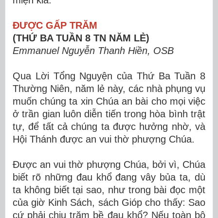
miện kia.
ĐƯỢC GẤP TRĂM
(THỨ BA TUẦN 8 TN NĂM LẺ)
Emmanuel Nguyễn Thanh Hiền, OSB
Qua Lời Tổng Nguyện của Thứ Ba Tuần 8
Thường Niên, năm lẻ này, các nhà phụng vụ
muốn chúng ta xin Chúa an bài cho mọi việc
ở trần gian luôn diễn tiến trong hòa bình trật
tự, để tất cả chúng ta được hưởng nhờ, và
Hội Thánh được an vui thờ phượng Chúa.
Được an vui thờ phượng Chúa, bởi vì, Chúa
biết rõ những đau khổ đang vây bủa ta, dù
ta không biết tại sao, như trong bài đọc một
của giờ Kinh Sách, sách Gióp cho thấy: Sao
cứ phải chịu trăm bề đau khổ? Nếu toàn bộ