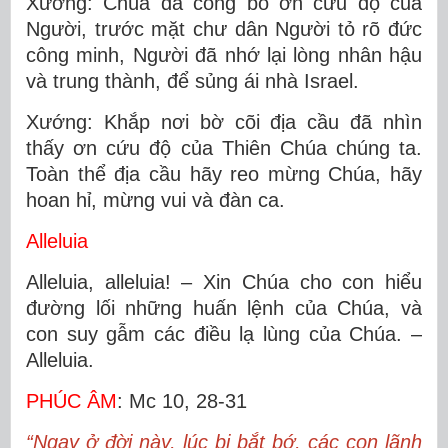
Xướng: Chúa đã công bố ơn cứu độ của
Người, trước mặt chư dân Người tỏ rõ đức
công minh, Người đã nhớ lại lòng nhân hậu
và trung thành, để sủng ái nhà Israel.
Xướng: Khắp nơi bờ cõi địa cầu đã nhìn
thấy ơn cứu độ của Thiên Chúa chúng ta.
Toàn thể địa cầu hãy reo mừng Chúa, hãy
hoan hỉ, mừng vui và đàn ca.
Alleluia
Alleluia, alleluia! – Xin Chúa cho con hiểu
đường lối những huấn lệnh của Chúa, và
con suy gẫm các điều lạ lùng của Chúa. –
Alleluia.
PHÚC ÂM
: Mc 10, 28-31
“Ngay ở đời này, lúc bị bắt bớ, các con lãnh