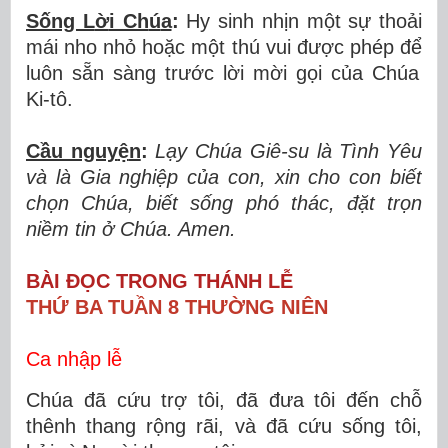
Sống L
ờ
i Ch
ú
a
:
Hy sinh nh
ị
n m
ộ
t s
ự
tho
ả
i
m
á
i nho nh
ỏ
ho
ặ
c m
ộ
t th
ú
vui
đượ
c ph
é
p
để
lu
ô
n s
ẵ
n s
à
ng tr
ướ
c l
ờ
i m
ờ
i g
ọ
i c
ủ
a Ch
ú
a
Ki-tô.
Cầu nguy
ệ
n
:
L
ạ
y Ch
ú
a Gi
ê
-su l
à
T
ì
nh Y
ê
u
v
à
l
à
Gia nghi
ệ
p c
ủ
a con, xin cho con bi
ế
t
ch
ọ
n Ch
ú
a, bi
ế
t s
ố
ng ph
ó
th
á
c,
đặ
t tr
ọ
n
ni
ề
m tin
ở
Chúa. Amen.
BÀI ĐỌC TRONG THÁNH LỄ
THỨ BA TUẦN 8 THƯỜNG NIÊN
Ca nhập lễ
Chúa đã cứu trợ tôi, đã đưa tôi đến chỗ
thênh thang rộng rãi, và đã cứu sống tôi,