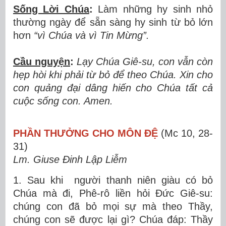
Sống Lời Chúa
:
Làm những hy sinh nhỏ
thường ngày để sẵn sàng hy sinh từ bỏ lớn
hơn
“vì Chúa và vì Tin Mừng”.
Cầu nguyện
:
Lạy Chúa Giê-su, con vẫn còn
hẹp hòi khi phải từ bỏ để theo Chúa. Xin cho
con quảng đại dâng hiến cho Chúa tất cả
cuộc sống con. Amen.
PHẦN THƯỞNG CHO MÔN ĐỆ
(Mc 10, 28-
31)
Lm. Giuse Đinh Lập Liễm
1. Sau khi người thanh niên giàu có bỏ
Chúa mà đi, Phê-rô liền hỏi Đức Giê-su:
chúng con đã bỏ mọi sự mà theo Thầy,
chúng con sẽ được lại gì? Chúa đáp: Thầy