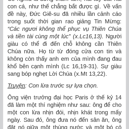
con cá, như thế chẳng bắt được gì. Về vấn
đề này, Đức Giê-su đã nhiều lần cảnh cáo
trong suốt thời gian rao giảng Tin Mừng:
“
Các ngươi không thể phục vụ Thiên Chúa
và tiền tài cùng một lúc” (x.Lc16,13).
Người
giàu có thể đi đến chỗ không cần Thiên
Chúa nữa. Họ từ từ đóng cửa con tin và
không còn thấy anh em của mình đang đau
khổ bên cạnh mình (Lc 16,19-31). Sự giàu
sang bóp nghẹt Lời Chúa (x.Mt 13,22).
Truyện
: Con lừa trước sự lựa chọn.
Ông viện trưởng đại học Paris ở thế kỷ 14
đã làm một thí nghiệm như sau: ông để cho
một con lừa nhịn đói, nhịn khát trong mấy
ngày. Sau đó, ông đưa nó đến sân ăn, ông
đặt nó giữa một thùng nước và một bó cỏ