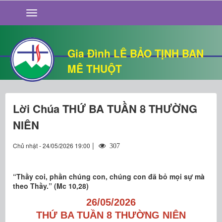
GIỚI THIỆU
TIN TỨC
SỐNG ĐẠO
Gia Đình LÊ BẢO TỊNH BAN
CHUYỆN NHÀ
MÊ THUỘT
QUÁN VĂN
THƯ GIÃN
Lời Chúa THỨ BA TUẦN 8 THƯỜNG
NIÊN
|
Chủ nhật - 24/05/2026 19:00
307
“Thầy coi, phần chúng con, chúng con đã bỏ mọi sự mà
theo Thầy.” (Mc 10,28)
26/05/2026
THỨ BA TUẦN 8 THƯỜNG NIÊN