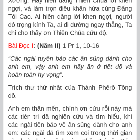
Xướng: Hãy hiến dâng Thiên Chúa lời khen
ngợi, và làm trọn điều khấn hứa cùng Ðấng
Tối Cao. Ai hiến dâng lời khen ngợi, người
đó trọng kính Ta, ai đi đường ngay thẳng, Ta
chỉ cho thấy ơn Thiên Chúa cứu độ.
Bài Ðọc I
:
(Năm II)
1 Pr 1, 10-16
“Các ngài tuyên báo các ân sủng dành cho
anh em, vậy anh em hãy ăn ở tiết độ và
hoàn toàn hy vọng”.
Trích thư thứ nhất của Thánh Phêrô Tông
đồ.
Anh em thân mến, chính ơn cứu rỗi này mà
các tiên tri đã nghiên cứu và tìm hiểu, khi
các ngài tiên báo về ân sủng dành cho anh
em: các ngài đã tìm xem coi trong thời gian