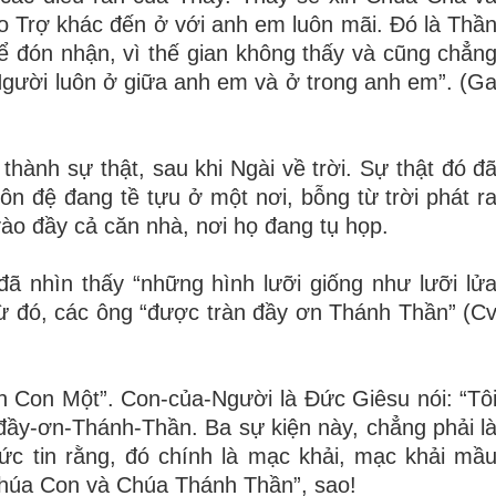
 Trợ khác đến ở với anh em luôn mãi. Đó là Thầ
ể đón nhận, vì thế gian không thấy và cũng chẳn
Người luôn ở giữa anh em và ở trong anh em”. (G
thành sự thật, sau khi Ngài về trời. Sự thật đó đ
ôn đệ đang tề tựu ở một nơi, bỗng từ trời phát r
vào đầy cả căn nhà, nơi họ đang tụ họp.
ã nhìn thấy “những hình lưỡi giống như lưỡi lử
từ đó, các ông “được tràn đầy ơn Thánh Thần” (C
n Con Một”. Con-của-Người là Đức Giêsu nói: “Tô
đầy-ơn-Thánh-Thần. Ba sự kiện này, chẳng phải l
c tin rằng, đó chính là mạc khải, mạc khải mầ
húa Con và Chúa Thánh Thần”, sao!