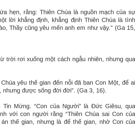
hứa hẹn, rằng: Thiên Chúa là nguồn mạch của s
một lời khẳng định, khẳng định Thiên Chúa là tìn
ào, Thầy cũng yêu mến anh em như vậy.” (Ga 15
ừ trời rơi xuống một cách ngẫu nhiên, nhưng qu
 Chúa yêu thế gian đến nỗi đã ban Con Một, để a
t, nhưng được sống đời đời”. (Ga 3, 16).
o Tin Mừng. “Con của Người” là Đức Giêsu, qu
nh với con người rằng “Thiên Chúa sai Con củ
 án thế gian, nhưng là để thế gian, nhờ Con củ