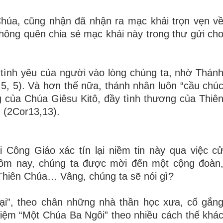
Chúa, cũng nhận đã nhận ra mạc khải trọn vẹn v
hông quên chia sẻ mạc khải này trong thư gửi ch
 tình yêu của người vào lòng chúng ta, nhờ Thán
, 5). Và hơn thế nữa, thánh nhân luôn “cầu chú
 của Chúa Giêsu Kitô, đầy tình thương của Thiê
 (2Cor13,13).
 Công Giáo xác tín lại niềm tin này qua việc c
ôm nay, chúng ta được mời đến một cộng đoàn
Thiên Chúa… Vâng, chúng ta sẽ nói gì?
lại”, theo chân những nhà thần học xưa, cố gắn
hiệm “Một Chúa Ba Ngôi” theo nhiều cách thế khá