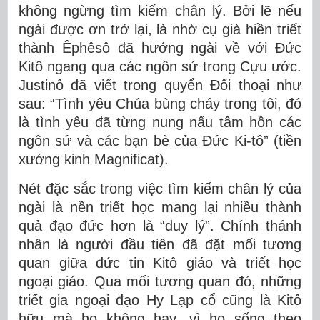
không ngừng tìm kiếm chân lý. Bởi lẽ nếu
ngài được ơn trở lại, là nhờ cụ già hiền triết
thành Êphêsô đã hướng ngài về với Đức
Kitô ngang qua các ngôn sứ trong Cựu ước.
Justinô đã viết trong quyển Đối thoại như
sau: “Tình yêu Chúa bùng cháy trong tôi, đó
là tình yêu đã từng nung nấu tâm hồn các
ngôn sứ và các bạn bè của Đức Ki-tô” (tiền
xướng kinh Magnificat).
Nét đặc sắc trong việc tìm kiếm chân lý của
ngài là nền triết học mang lại nhiều thành
quả đạo đức hơn là “duy lý”. Chính thánh
nhân là người đầu tiên đã đặt mối tương
quan giữa đức tin Kitô giáo và triết học
ngoại giáo. Qua mối tương quan đó, những
triết gia ngoại đạo Hy Lạp cổ cũng là Kitô
hữu mà họ không hay, vì họ sống theo