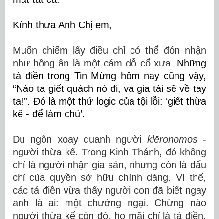
Kính thưa Anh Chị em,
Muốn chiếm lấy điều chỉ có thể đón nhận
như hồng ân là một cám dỗ cổ xưa.
N
hững
tá điền trong Tin Mừng hôm nay cũng
vậy,
“Nào ta giết quách nó đi, và gia tài sẽ về tay
ta!”. Đó là một thứ logic của
tội lỗi
: ‘giết thừa
kế - để làm chủ’.
Dụ ngôn xoay quanh người
klēronomos
-
người thừa kế. Trong Kinh Thánh, đó không
chỉ là người nhận gia sản, nhưng còn là dấu
chỉ của quyền sở hữu chính đáng. Vì thế,
các tá điền vừa thấy người con đã biết ngay
anh là ai: một chướng ngại. Chừng nào
người thừa kế còn đó, họ mãi chỉ là tá điền.