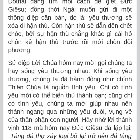
Dothái đang tìm mọi cách để giết Đức
Giêsu; đồng thời Ngài muốn gửi đi một
thông điệp căn bản, đó là: yêu thương sẽ
xóa đi hận thù. Còn hận thù sẽ dẫn đến chết
chóc, bởi sự hận thù chẳng khác gì cái hố
chôn kẻ hận thù trước rồi mới chôn đối
phương.
Sứ điệp Lời Chúa hôm nay mời gọi chúng ta
hãy sống yêu thương nhau. Khi sống yêu
thương, chúng ta đã hành động như chính
Thiên Chúa là nguồn tình yêu. Chỉ có tình
yêu mới có thể biến thù thành bạn; cũng chỉ
có tình yêu, chúng ta mới giúp nhau nên
thánh ngang qua những yếu đuối, vụng về
của thân phận con người. Hãy nhớ lời thánh
vịnh 118 mà hôm nay Đức Giêsu đã lặp lại:
“Tảng đá thợ xây loại bỏ lại trở nên đá tảng