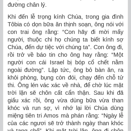
đường chân lý.
Khi đến lễ trọng kính Chúa, trong gia đình
Tôbia có dọn bữa ăn thịnh soạn, ông nói với
con trai ông rằng: “Con hãy đi mời mấy
người, thuộc chi họ chúng ta biết kính sợ
Chúa, đến dự tiệc với chúng ta”. Con ông đi,
rồi trở về báo tin cho ông hay rằng: “Một
người con cái Israel bị bóp cổ chết nằm
ngoài đường”. Lập tức, ông bỏ bàn ăn, ra
khỏi phòng, bụng còn đói, chạy đến chỗ tử
thi. Ông lén vác xác về nhà, để chờ lúc mặt
trời lặn sẽ chôn cất cẩn thận. Sau khi đã
giấu xác rồi, ông vừa dùng bữa vừa than
khóc và run sợ, vì nhớ lại lời Chúa dùng
miệng tiên tri Amos mà phán rằng: “Ngày lễ
của các ngươi sẽ trở thành ngày than khóc
và tang chế”. Khi mặt trời lặn, ông đi chôn