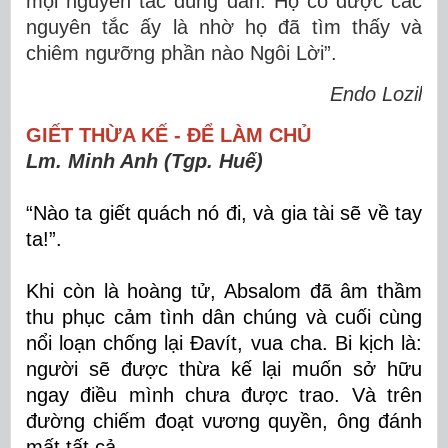
mọi nguyên tắc đúng đắn. Họ có được các
nguyên tắc ấy là nhờ họ đã tìm thấy và
chiêm ngưỡng phần nào Ngôi Lời”.
Endo Lozil
GIẾT THỪA KẾ - ĐỂ LÀM CHỦ
Lm. Minh Anh (Tgp. Huế)
“Nào ta giết quách nó đi, và gia tài sẽ về tay
ta!”.
Khi còn là hoàng tử, Absalom đã âm thầm
thu
phục
cảm tình dân chúng và cuối cùng
nổi loạn chống lại Đavít, vua cha. Bi kịch là:
người sẽ được thừa kế lại muốn sở hữu
ngay điều mình chưa được trao. Và trên
đường chiếm đoạt vương quyền, ông đánh
mất tất cả.