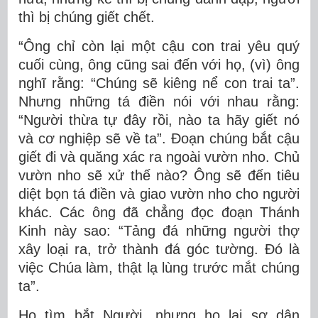
thì bị chúng giết chết.
“Ông chỉ còn lại một cậu con trai yêu quý
cuối cùng, ông cũng sai đến với họ, (vì) ông
nghĩ rằng: “Chúng sẽ kiêng nể con trai ta”.
Nhưng những tá điền nói với nhau rằng:
“Người thừa tự đây rồi, nào ta hãy giết nó
và cơ nghiệp sẽ về ta”. Ðoạn chúng bắt cậu
giết đi và quăng xác ra ngoài vườn nho. Chủ
vườn nho sẽ xử thế nào? Ông sẽ đến tiêu
diệt bọn tá điền và giao vườn nho cho người
khác. Các ông đã chẳng đọc đoạn Thánh
Kinh này sao: “Tảng đá những người thợ
xây loại ra, trở thành đá góc tường. Ðó là
việc Chúa làm, thật lạ lùng trước mắt chúng
ta”.
Họ tìm bắt Người, nhưng họ lại sợ dân