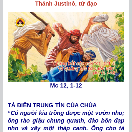
Thánh Justinô
, tử đạo
Mc 12, 1-12
TÁ ĐIỀN TRUNG TÍN CỦA CHÚA
“Có người kia trồng được một vườn nho;
ông rào giậu chung quanh, đào bồn đạp
nho và xây một tháp canh. Ông cho tá