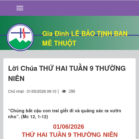
GIỚI THIỆU
TIN TỨC
SỐNG ĐẠO
Gia Đình LÊ BẢO TỊNH BAN
CHUYỆN NHÀ
MÊ THUỘT
QUÁN VĂN
THƯ GIÃN
Lời Chúa THỨ HAI TUẦN 9 THƯỜNG
NIÊN
|
Chủ nhật - 31/05/2026 09:10
280
“Chúng bắt cậu con trai giết đi và quăng xác ra vườn
nho”. (Mc 12, 1-12)
01/06/2026
THỨ HAI TUẦN 9 THƯỜNG NIÊN