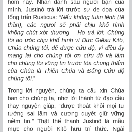
hôm nay. Nhân danh sáu người bạn của
mình, Justinô trả lời trước sự đe dọa của
tổng trấn Rusticus:
“Nếu không tuân lệnh (tế
thần), các ngươi sẽ phải chịu khổ hình
không chút xót thương – Họ trả lời: Chúng
tôi ao ước chịu khổ hình vì Đức Giêsu Kitô,
Chúa chúng tôi, để được cứu độ, vì điều ấy
mang lại cho chúng tôi ơn cứu độ và làm
cho chúng tôi vững tin trước tòa chung thẩm
của Chúa là Thiên Chúa và Đấng Cứu độ
chúng tôi
.”
Trong lời nguyện, chúng ta cầu xin Chúa
ban cho chúng ta, nhờ lời thánh tử đạo cầu
thay nguyện giúp, “được thoát khỏi mọi tư
tưởng sai lầm và cương quyết giữ vững
niềm tin.” Thật thế thánh Justinô là mẫu
mực cho người Kitô hữu trí thức. Ngài