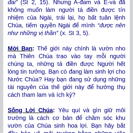
đai”
(St 2, 15). Nhưng A-đam và E-và đã
không muốn làm người tá điền được tín
nhiệm của Ngài, trái lại, họ bất tuân lệnh
Chúa, tiếm quyền Ngài để mình
“được nên
như những vị thần”
(x. St 3, 5).
Mời Bạn
:
Thế giới này chính là vườn nho
mà Thiên Chúa trao vào tay mỗi người
chúng ta, những tá điền được Người hết
lòng tin tưởng. Bạn có đang làm sinh lợi cho
Nước Chúa? Hay bạn đang sử dụng những
tài nguyên của thế giới này để hưởng thụ
cách tham lam và ích kỷ?
Sống Lời Chúa
:
Yêu quí và gìn giữ môi
trường là cách cơ bản để chăm sóc khu
vườn của Chúa sinh hoa lợi. Bạn hãy bắt