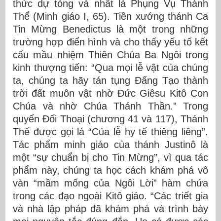
thức dự tòng và nhất là Phụng Vụ Thánh
Thể (Minh giáo I, 65). Tiền xướng thánh Ca
Tin Mừng Benedictus là một trong những
trường hợp điển hình và cho thấy yếu tố kết
cấu mầu nhiệm Thiên Chúa Ba Ngôi trong
kinh thượng tiến: “Qua mọi lễ vật của chúng
ta, chúng ta hãy tán tụng Đấng Tạo thành
trời đất muôn vật nhờ Đức Giêsu Kitô Con
Chúa và nhờ Chúa Thánh Thần.” Trong
quyển Đối Thoại (chương 41 và 117), Thánh
Thể được gọi là “Của lễ hy tế thiêng liêng”.
Tác phẩm minh giáo của thánh Justinô là
một “sự chuẩn bị cho Tin Mừng”, vì qua tác
phẩm này, chúng ta học cách khám phá vô
vàn “mầm mống của Ngôi Lời” hàm chứa
trong các đạo ngoài Kitô giáo. “Các triết gia
và nhà lập pháp đã khám phá và trình bày