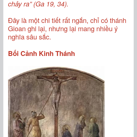
chảy ra” (Ga 19, 34).
Đây là một chi tiết rất ngắn, chỉ có thánh
Gioan ghi lại, nhưng lại mang nhiều ý
nghĩa sâu sắc.
Bối Cảnh Kinh Thánh