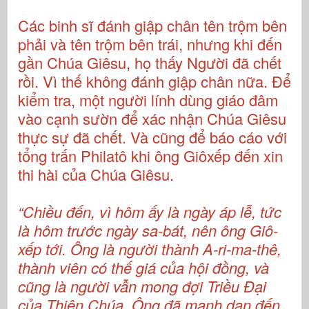
Các binh sĩ đánh giập chân tên trộm bên
phải và tên trộm bên trái, nhưng khi đến
gần Chúa Giêsu, họ thấy Người đã chết
rồi. Vì thế không đánh giập chân nữa. Để
kiểm tra, một người lính dùng giáo đâm
vào cạnh sườn để xác nhận Chúa Giêsu
thực sự đã chết. Và cũng để báo cáo với
tổng trấn Philatô khi ông Giôxếp đến xin
thi hài của Chúa Giêsu.
“Chiều đến, vì hôm ấy là ngày áp lễ, tức
là hôm trước ngày sa-bát, nên ông Giô-
xếp tới. Ông là người thành A-ri-ma-thê,
thành viên có thế giá của hội đồng, và
cũng là người vẫn mong đợi Triều Đại
của Thiên Chúa. Ông đã mạnh dạn đến