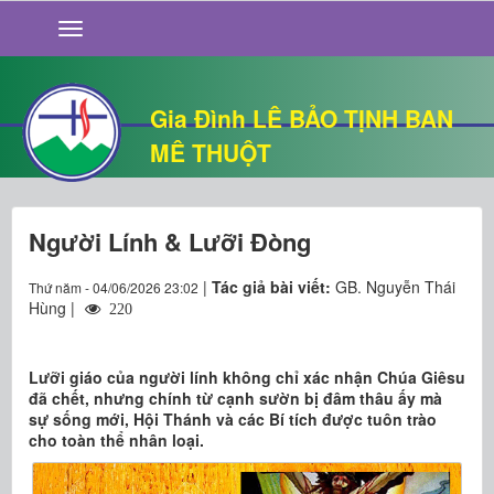
GIỚI THIỆU
TIN TỨC
SỐNG ĐẠO
Gia Đình LÊ BẢO TỊNH BAN
CHUYỆN NHÀ
MÊ THUỘT
QUÁN VĂN
THƯ GIÃN
Người Lính & Lưỡi Đòng
|
Tác giả bài viết:
GB. Nguyễn Thái
Thứ năm - 04/06/2026 23:02
Hùng |
220
Lưỡi giáo của người lính không chỉ xác nhận Chúa Giêsu
đã chết, nhưng chính từ cạnh sườn bị đâm thâu ấy mà
sự sống mới, Hội Thánh và các Bí tích được tuôn trào
cho toàn thể nhân loại.