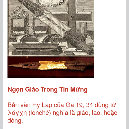
Ngọn Giáo Trong Tin Mừng
Bản văn Hy Lạp của Ga 19, 34 dùng từ
λόγχη (lonché) nghĩa là giáo, lao, hoặc
đòng.