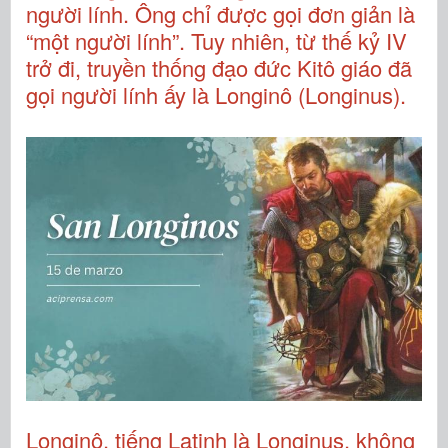
người lính. Ông chỉ được gọi đơn giản là
“một người lính”. Tuy nhiên, từ thế kỷ IV
trở đi, truyền thống đạo đức Kitô giáo đã
gọi người lính ấy là Longinô (Longinus).
Longinô, tiếng Latinh là Longinus, không