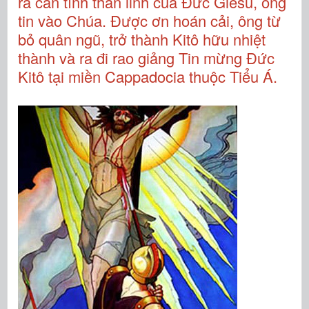
ra căn tính thần linh của Đức Giêsu, ông
tin vào Chúa. Được ơn hoán cải, ông từ
bỏ quân ngũ, trở thành Kitô hữu nhiệt
thành và ra đi rao giảng Tin mừng Đức
Kitô tại miền Cappadocia thuộc Tiểu Á.