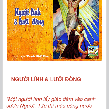
NGƯỜI LÍNH & LƯỠI ĐÒNG
“Một người lính lấy giáo đâm vào cạnh
sườn Người. Tức thì máu cùng nước