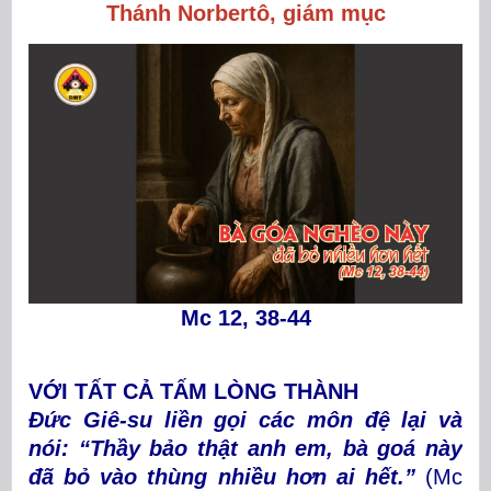
Thánh Norbertô, giám mục
Mc 12, 38-44
VỚI TẤT CẢ TẤM LÒNG THÀNH
Đức Giê-su liền gọi các môn đệ lại và
nói: “Thầy bảo thật anh em, bà goá này
đã bỏ vào thùng nhiều hơn ai hết.”
(Mc