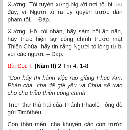
Xướng: Tôi tuyên xưng Người nơi tôi bị lưu
đày, vì Người tỏ ra uy quyền trước dân
phạm tội. – Ðáp.
Xướng: Hỡi tội nhân, hãy sám hối ăn năn,
hãy thực hiện sự công chính trước mặt
Thiên Chúa, hãy tin rằng Người tỏ lòng từ bi
với các ngươi. – Ðáp.
Bài Ðọc I:
(Năm II)
2 Tm 4, 1-8
“Con hãy thi hành việc rao giảng Phúc Âm.
Phần cha, cha đã già yếu và Chúa sẽ trao
cho cha triều thiên công chính”.
Trích thư thứ hai của Thánh Phaolô Tông đồ
gửi Timôthêu.
Con thân mến, cha khuyến cáo con trước