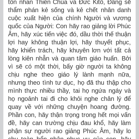
tôn nhan Thiên Chúa và Ðức Kitô, Ðấng sẽ
thẩm phán kẻ sống và kẻ chết nhân danh
cuộc xuất hiện của chính Người và vương
quốc của Người: Con hãy rao giảng lời Phúc
Âm, hãy xúc tiến việc đó, dầu thời thế thuận
lợi hay không thuận lợi, hãy thuyết phục,
hãy khiển trách, hãy khuyên lơn với tất cả
lòng kiên nhẫn và quan tâm giáo huấn. Bởi
vì sẽ có một thời, bấy giờ người ta không
chịu nghe theo giáo lý lành mạnh nữa,
nhưng theo tình tư dục, họ đã thu thập cho
mình thực nhiều thầy, tai họ ngứa ngáy và
họ ngoảnh tai đi cho khỏi nghe chân lý để
quay về với những chuyện hoang đường.
Phần con, hãy thận trọng trong hết mọi vấn
đề, hãy can trường chịu đau khổ, hãy làm
phận sự người rao giảng Phúc Âm, hãy lo