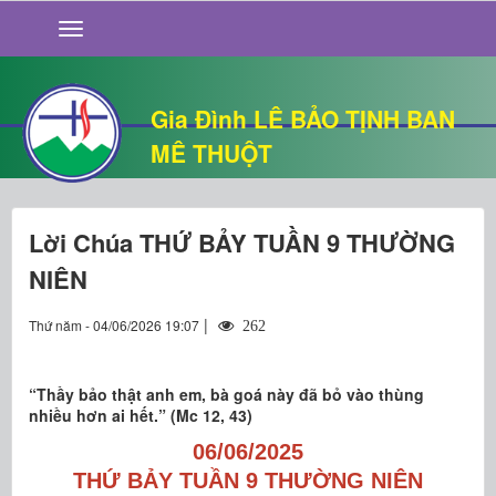
GIỚI THIỆU
TIN TỨC
SỐNG ĐẠO
Gia Đình LÊ BẢO TỊNH BAN
CHUYỆN NHÀ
MÊ THUỘT
QUÁN VĂN
THƯ GIÃN
Lời Chúa THỨ BẢY TUẦN 9 THƯỜNG
NIÊN
|
Thứ năm - 04/06/2026 19:07
262
“Thầy bảo thật anh em, bà goá này đã bỏ vào thùng
nhiều hơn ai hết.” (Mc 12, 43)
06/06/2025
THỨ BẢY TUẦN 9 THƯỜNG NIÊN