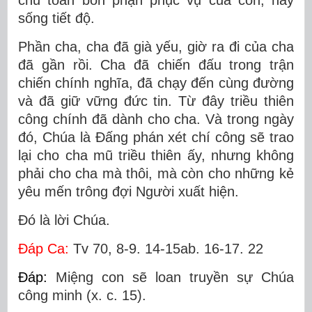
chu toàn bổn phận phục vụ của con, hãy
sống tiết độ.
Phần cha, cha đã già yếu, giờ ra đi của cha
đã gần rồi. Cha đã chiến đấu trong trận
chiến chính nghĩa, đã chạy đến cùng đường
và đã giữ vững đức tin. Từ đây triều thiên
công chính đã dành cho cha. Và trong ngày
đó, Chúa là Ðấng phán xét chí công sẽ trao
lại cho cha mũ triều thiên ấy, nhưng không
phải cho cha mà thôi, mà còn cho những kẻ
yêu mến trông đợi Người xuất hiện.
Ðó là lời Chúa.
Ðáp Ca:
Tv 70, 8-9. 14-15ab. 16-17. 22
Ðáp:
Miệng con sẽ loan truyền sự Chúa
công minh (x. c. 15).