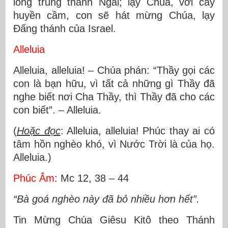
lòng trung thành Ngài; lạy Chúa, với cây
huyền cầm, con sẽ hát mừng Chúa, lạy
Ðấng thánh của Israel.
Alleluia
Alleluia, alleluia! – Chúa phán: “Thầy gọi các
con là bạn hữu, vì tất cả những gì Thầy đã
nghe biết nơi Cha Thầy, thì Thầy đã cho các
con biết”. – Alleluia.
(
Hoặc đọc
: Alleluia, alleluia! Phúc thay ai có
tâm hồn nghèo khó, vì Nước Trời là của họ.
Alleluia.)
Phúc Âm
: Mc 12, 38 – 44
“Bà goá nghèo này đã bỏ nhiều hơn hết”.
Tin Mừng Chúa Giêsu Kitô theo Thánh