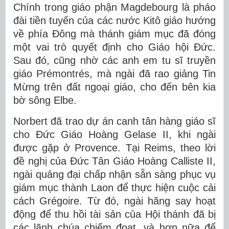
Chính trong giáo phận Magdebourg là pháo
đài tiền tuyến của các nước Kitô giáo hướng
về phía Đông mà thánh giám mục đã đóng
một vai trò quyết định cho Giáo hội Đức.
Sau đó, cũng nhờ các anh em tu sĩ truyền
giáo Prémontrés, mà ngài đã rao giảng Tin
Mừng trên đất ngoại giáo, cho đến bên kia
bờ sông Elbe.
Norbert đã trao dự án canh tân hàng giáo sĩ
cho Đức Giáo Hoàng Gelase II, khi ngài
được gặp ở Provence. Tại Reims, theo lời
đề nghị của Đức Tân Giáo Hoàng Calliste II,
ngài quảng đại chấp nhận sẵn sàng phục vụ
giám mục thành Laon để thực hiện cuộc cải
cách Grégoire. Từ đó, ngài hăng say hoạt
động để thu hồi tài sản của Hội thánh đã bị
các lãnh chúa chiếm đoạt, và hơn nữa để