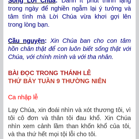
Sống Lời Chúa
:
Dành ít phút thinh lặng
trong ngày để nghiền ngẫm lại ý tưởng và
tâm tình mà Lời Chúa vừa khơi gợi lên
trong lòng bạn.
Cầu nguyện
:
Xin Chúa ban cho con tâm
hồn chân thật để con luôn biết sống thật với
Chúa, với chính mình và với tha nhân.
BÀI ĐỌC TRONG THÁNH LỄ
THỨ BẢY TUẦN 9 THƯỜNG NIÊN
Ca nhập lễ
Lạy Chúa, xin đoái nhìn và xót thương tôi, vì
tôi cô đơn và thân tôi đau khổ. Xin Chúa
nhìn xem cảnh lầm than khốn khổ của tôi,
và tha thứ hết mọi tội lỗi cho tôi.