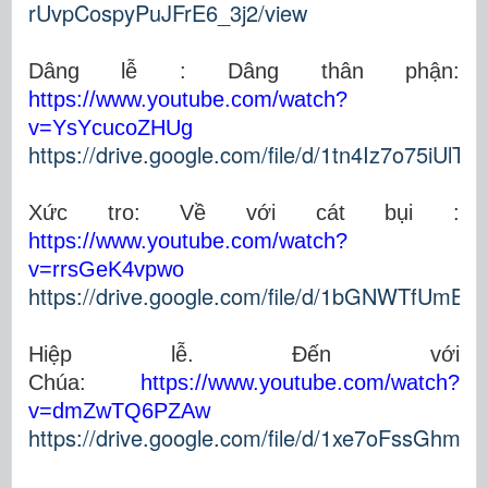
rUvpCospyPuJFrE6_3j2/view
Dâng lễ : Dâng thân phận:
https://www.youtube.com/watch?
v=YsYcucoZHUg
https://drive.google.com/file/d/1tn4Iz7o75iU
Xức tro: Về với cát bụi :
https://www.youtube.com/watch?
v=rrsGeK4vpwo
https://drive.google.com/file/d/1bGNWTfUmB
Hiệp lễ. Đến với
Chúa
:
https://www.youtube.com/watch?
v=dmZwTQ6PZAw
https://drive.google.com/file/d/1xe7oFssGhm