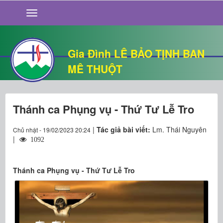
GIỚI THIỆU
TIN TỨC
SỐNG ĐẠO
Gia Đình LÊ BẢO TỊNH BAN
CHUYỆN NHÀ
MÊ THUỘT
QUÁN VĂN
THƯ GIÃN
Thánh ca Phụng vụ - Thứ Tư Lễ Tro
|
Tác giả bài viết:
Lm. Thái Nguyên
Chủ nhật - 19/02/2023 20:24
|
1092
Thánh ca Phụng vụ - Thứ Tư Lễ Tro