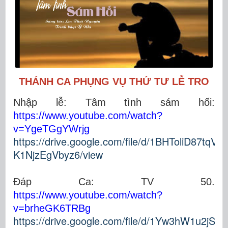
THÁNH CA PHỤNG VỤ THỨ TƯ LỄ TRO
Nhập lễ: Tâm tình sám hối:
https://www.youtube.com/watch?
v=YgeTGgYWrjg
https://drive.google.com/file/d/1BHToliD87tqV9
K1NjzEgVbyz6/view
Đáp Ca
:
TV 50.
https://www.youtube.com/watch?
v=brheGK6TRBg
https://drive.google.com/file/d/1Yw3hW1u2jSv-