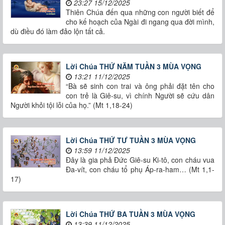
23:27 15/12/2025
Thiên Chúa đến qua những con người biết để
cho kế hoạch của Ngài đi ngang qua đời mình,
dù điều đó làm đảo lộn tất cả.
Lời Chúa THỨ NĂM TUẦN 3 MÙA VỌNG
13:21 11/12/2025
“Bà sẽ sinh con trai và ông phải đặt tên cho
con trẻ là Giê-su, vì chính Người sẽ cứu dân
Người khỏi tội lỗi của họ.” (Mt 1,18-24)
Lời Chúa THỨ TƯ TUẦN 3 MÙA VỌNG
13:59 11/12/2025
Đây là gia phả Đức Giê-su Ki-tô, con cháu vua
Đa-vít, con cháu tổ phụ Áp-ra-ham… (Mt 1,1-
17)
Lời Chúa THỨ BA TUẦN 3 MÙA VỌNG
13:39 11/12/2025