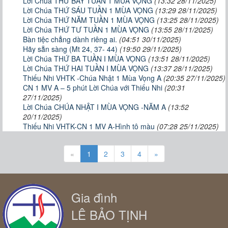
Lời Chúa THỨ BẢY TUẦN 1 MÙA VỌNG
(13:32 28/11/2025)
Lời Chúa THỨ SÁU TUẦN 1 MÙA VỌNG
(13:29 28/11/2025)
Lời Chúa THỨ NĂM TUẦN 1 MÙA VỌNG
(13:25 28/11/2025)
Lời Chúa THỨ TƯ TUẦN 1 MÙA VỌNG
(13:55 28/11/2025)
Bàn tiệc chẳng dành riêng ai.
(04:51 30/11/2025)
Hãy sẵn sàng (Mt 24, 37- 44)
(19:50 29/11/2025)
Lời Chúa THỨ BA TUẦN I MÙA VỌNG
(13:51 28/11/2025)
Lời Chúa THỨ HAI TUẦN I MÙA VỌNG
(13:37 28/11/2025)
Thiếu Nhi VHTK -Chúa Nhật 1 Mùa Vọng A
(20:35 27/11/2025)
CN 1 MV A – 5 phút Lời Chúa với Thiếu Nhi
(20:31
27/11/2025)
Lời Chúa CHÚA NHẬT I MÙA VỌNG -NĂM A
(13:52
20/11/2025)
Thiếu Nhi VHTK-CN 1 MV A-Hình tô màu
(07:28 25/11/2025)
«
1
2
3
4
»
Gia đình
LÊ BẢO TỊNH