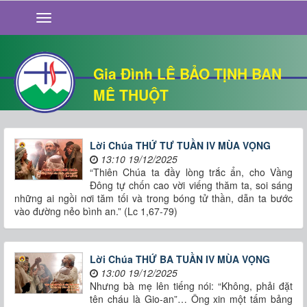
GIỚI THIỆU
TIN TỨC
SỐNG ĐẠO
Gia Đình LÊ BẢO TỊNH BAN
CHUYỆN NHÀ
MÊ THUỘT
QUÁN VĂN
THƯ GIÃN
Lời Chúa THỨ TƯ TUẦN IV MÙA VỌNG
13:10 19/12/2025
“Thiên Chúa ta đầy lòng trắc ẩn, cho Vầng
Đông tự chốn cao vời viếng thăm ta, soi sáng
những ai ngồi nơi tăm tối và trong bóng tử thần, dẫn ta bước
vào đường nẻo bình an.” (Lc 1,67-79)
Lời Chúa THỨ BA TUẦN IV MÙA VỌNG
13:00 19/12/2025
Nhưng bà mẹ lên tiếng nói: “Không, phải đặt
tên cháu là Gio-an”… Ông xin một tấm bảng