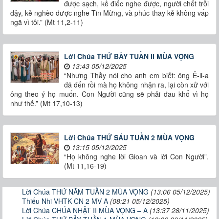
được sạch, kẻ điếc nghe được, người chết trỗi
dậy, kẻ nghèo được nghe Tin Mừng, và phúc thay kẻ không vấp
ngã vì tôi.” (Mt 11,2-11)
Lời Chúa THỨ BẢY TUẦN II MÙA VỌNG
13:43 05/12/2025
“Nhưng Thầy nói cho anh em biết: ông Ê-li-a
đã đến rồi mà họ không nhận ra, lại còn xử với
ông theo ý họ muốn. Con Người cũng sẽ phải đau khổ vì họ
như thế.” (Mt 17,10-13)
Lời Chúa THỨ SÁU TUẦN 2 MÙA VỌNG
13:15 05/12/2025
“Họ không nghe lời Gioan và lời Con Người”.
(Mt 11,16-19)
Lời Chúa THỨ NĂM TUẦN 2 MÙA VỌNG
(13:06 05/12/2025)
Thiếu Nhi VHTK CN 2 MV A
(08:21 05/12/2025)
Lời Chúa CHÚA NHẬT II MÙA VỌNG – A
(13:37 28/11/2025)