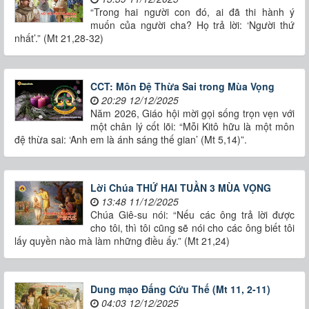
“Trong hai người con đó, ai đã thi hành ý
muốn của người cha? Họ trả lời: ‘Người thứ
nhất’.” (Mt 21,28-32)
CCT: Môn Đệ Thừa Sai trong Mùa Vọng
20:29 12/12/2025
Năm 2026, Giáo hội mời gọi sống trọn vẹn với
một chân lý cốt lõi: “Mỗi Kitô hữu là một môn
đệ thừa sai: ‘Anh em là ánh sáng thế gian’ (Mt 5,14)”.
Lời Chúa THỨ HAI TUẦN 3 MÙA VỌNG
13:48 11/12/2025
Chúa Giê-su nói: “Nếu các ông trả lời được
cho tôi, thì tôi cũng sẽ nói cho các ông biết tôi
lấy quyền nào mà làm những điều ấy.” (Mt 21,24)
Dung mạo Đấng Cứu Thế (Mt 11, 2-11)
04:03 12/12/2025