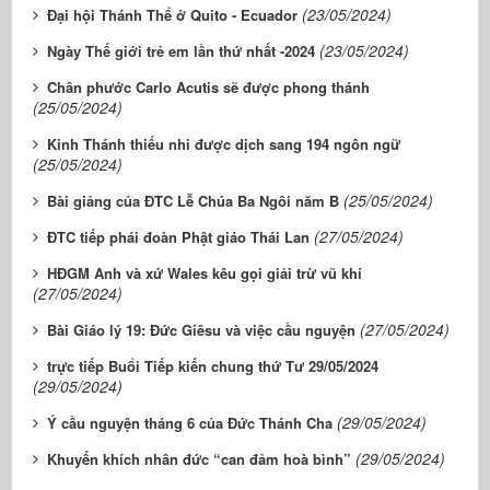
(23/05/2024)
Đại hội Thánh Thể ở Quito - Ecuador
(23/05/2024)
Ngày Thế giới trẻ em lần thứ nhất -2024
Chân phước Carlo Acutis sẽ được phong thánh
(25/05/2024)
Kinh Thánh thiếu nhi được dịch sang 194 ngôn ngữ
(25/05/2024)
(25/05/2024)
Bài giảng của ĐTC Lễ Chúa Ba Ngôi năm B
(27/05/2024)
ĐTC tiếp phái đoàn Phật giáo Thái Lan
HĐGM Anh và xứ Wales kêu gọi giải trừ vũ khí
(27/05/2024)
(27/05/2024)
Bài Giáo lý 19: Đức Giêsu và việc cầu nguyện
trực tiếp Buổi Tiếp kiến chung thứ Tư 29/05/2024
(29/05/2024)
(29/05/2024)
Ý cầu nguyện tháng 6 của Đức Thánh Cha
(29/05/2024)
Khuyến khích nhân đức “can đảm hoà bình”