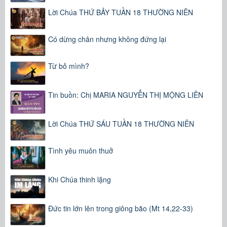
Lời Chúa THỨ BẢY TUẦN 18 THƯỜNG NIÊN
Có dừng chân nhưng không đứng lại
Từ bỏ mình?
Tin buồn: Chị MARIA NGUYỄN THỊ MỘNG LIÊN
Lời Chúa THỨ SÁU TUẦN 18 THƯỜNG NIÊN
Tình yêu muôn thuở
Khi Chúa thinh lặng
Đức tin lớn lên trong giông bão (Mt 14,22-33)