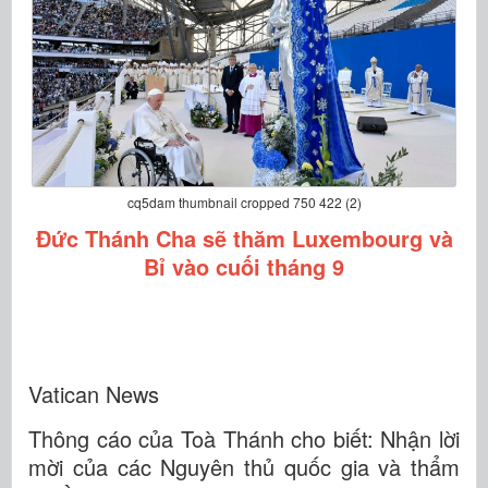
cq5dam thumbnail cropped 750 422 (2)
Đức Thánh Cha sẽ thăm Luxembourg và
Bỉ vào cuối tháng 9
Vatican News
Thông cáo của Toà Thánh cho biết: Nhận lời
mời của các Nguyên thủ quốc gia và thẩm