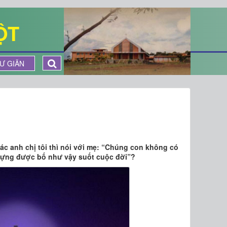
ỘT
Ư GIÃN
ác anh chị tôi thì nói với mẹ: “Chúng con không có
đựng được bố như vậy suốt cuộc đời”?