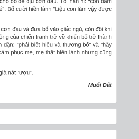
cho bố để dịu cơn đau. Tôi năn nỉ: “con đấm
é”. Bố cười hiền lành “Liệu con làm vậy được
 cơn đau và đưa bố vào giấc ngủ, còn đôi khi
g của chiến tranh trở về khiến bố trở thành
dặn: “phải biết hiểu và thương bố” và "hãy
 cảm phục mẹ, mẹ thật hiền lành nhưng cũng
già nát rượu”.
Muối Đất