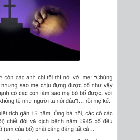
! còn các anh chị tôi thì nói với mẹ: “Chúng
ẹ nhưng sao mẹ chịu đựng được bố như vậy
cạnh có các con làm sao mẹ bỏ bố được, với
 không tệ như người ta nói đâu”!… rồi mẹ kể:
 biệt tích gần 15 năm. Ông bà nội, các cô các
tôi) chết đói và dịch bệnh năm 1945 bố đều
ô (em của bố) phải cáng đáng tất cả…