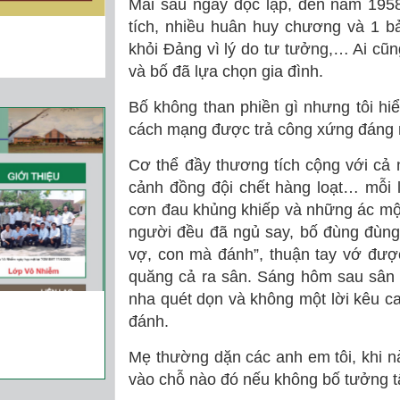
Mãi sau ngày độc lập, đến năm 1958
tích, nhiều huân huy chương và 1 bả
khỏi Đảng vì lý do tư tưởng,… Ai cũng
và bố đã lựa chọn gia đình.
Bố không than phiền gì nhưng tôi hiểu
cách mạng được trả công xứng đáng 
Cơ thể đầy thương tích cộng với cả 
cảnh đồng đội chết hàng loạt… mỗi lầ
cơn đau khủng khiếp và những ác mộ
người đều đã ngủ say, bố đùng đùn
vợ, con mà đánh”, thuận tay vớ được 
quăng cả ra sân. Sáng hôm sau sân n
nha quét dọn và không một lời kêu ca,
đánh.
Mẹ thường dặn các anh em tôi, khi nào
vào chỗ nào đó nếu không bố tưởng tấ