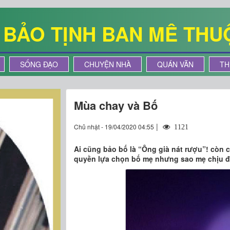
Ê BẢO TỊNH BAN MÊ THU
SỐNG ĐẠO
CHUYỆN NHÀ
QUÁN VĂN
TH
Mùa chay và Bố
|
Chủ nhật - 19/04/2020 04:55
1121
Ai cũng bảo bố là “Ông già nát rượu”! còn c
quyền lựa chọn bố mẹ nhưng sao mẹ chịu 