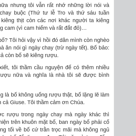
ữa nhưng tôi vẫn rất nhớ những lời nói và
chay buộc (Thứ tư lễ Tro và thứ sáu tuần
kiêng thịt còn các nơi khác người ta kiêng
g cam (vì cam hiếm và rất đắt đỏ)…
 bố? Tôi hỏi vậy vì hồi đó dân mình còn nghèo
 ăn nói gì ngày chay (trừ ngày tết). Bố bảo:
cả còn bố sẽ kiêng rượu.
iết, tôi thầm cầu nguyện để có thêm nhiều
ượu nữa và nghĩa là nhà tôi sẽ được bình
 là bố không uống rượu thật, bố lặng lẽ làm
nh cả Giuse. Tôi thầm cảm ơn Chúa.
ợc rượu trong ngày chay mà ngày khác thì
hiện trên khuôn mặt bố, ban ngày bố phải cố
ng tối về bố cứ trằn trọc mãi mà không ngủ