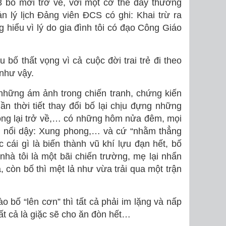
 bố mới trở về, với một cơ thể đầy thương
n lý lịch Đảng viên ĐCS có ghi: Khai trừ ra
 hiểu vì lý do gia đình tôi có đạo Công Giáo
 bố thất vọng vì cả cuộc đời trai trẻ đi theo
như vậy.
những ám ảnh trong chiến tranh, chứng kiến
n thời tiết thay đổi bố lại chịu đựng những
ng lại trở về,… có những hôm nửa đêm, mọi
g nổi dậy: Xung phong,… và cứ “nhằm thẳng
cái gì là biến thành vũ khí lựu đạn hết, bố
hà tôi là một bãi chiến trường, mẹ lại nhẩn
 còn bố thì mệt lả như vừa trải qua một trận
 bố “lên cơn” thì tất cả phải im lặng và nấp
t cả là giặc sẽ cho ăn đòn hết…