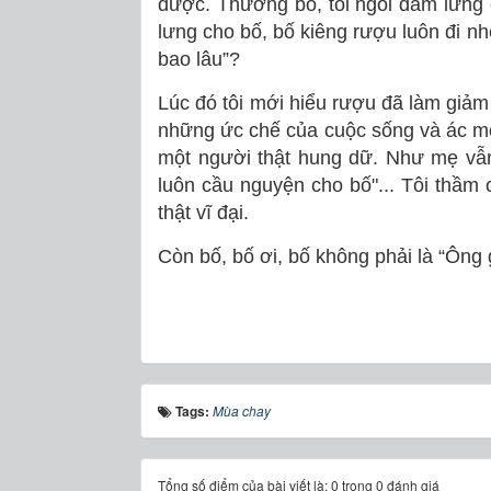
được. Thương bố, tôi ngồi đấm lưng 
lưng cho bố, bố kiêng rượu luôn đi nh
bao lâu”?
Lúc đó tôi mới hiểu rượu đã làm giảm
những ức chế của cuộc sống và ác mộn
một người thật hung dữ. Như mẹ vẫn 
luôn cầu nguyện cho bố"... Tôi thầm
thật vĩ đại.
Còn bố, bố ơi, bố không phải là “Ông 
Tags:
Mùa chay
Tổng số điểm của bài viết là: 0 trong 0 đánh giá