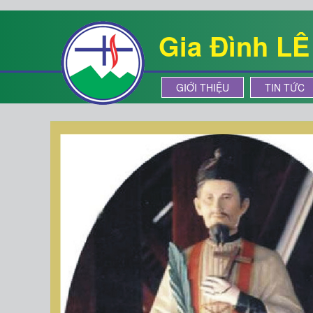
Gia Đình L
GIỚI THIỆU
TIN TỨC