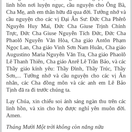
linh hồn nơi luyện ngục, cầu nguyện cho Ông Bà,
Cha Mẹ, anh em thân hữu đã qua đời. Tưởng nhớ và
cầu nguyện cho các vị Đại Ân Sư: Đức Cha Phêrô
Nguyễn Huy Mai, Đức Cha Giuse Trịnh Chính
Trực, Đức Cha Giuse Nguyễn Tích Đức, Đức Cha
Phaolô Nguyễn Văn Hòa, Cha giáo Antôn Phạm
Ngọc Lan, Cha giáo Vinh Sơn Nam Huân, Cha giáo
Augustino Maria Nguyễn Văn Tra, Cha giáo Phaolô
Lê Thanh Thiên, Cha giáo Anrê Lê Trần Bảo, và các
Thầy giáo kính yêu: Thầy Đình, Thầy Trúc, Thầy
Sơn,... Tưởng nhớ và cầu nguyện cho các vị Ân
nhân, các Cha đồng môn và các anh em Lê Bảo
Tịnh đã ra đi trước chúng ta.
Lạy Chúa, xin chiếu soi ánh sáng ngàn thu trên các
linh hồn, và xin cho họ được nghỉ yên muôn đời.
Amen.
Tháng Mười Một trời không còn nắng nữa