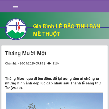
GIỚI THIỆU
TIN TỨC
SỐNG ĐẠO
Gia Đình LÊ BẢO TỊNH BAN
CHUYỆN NHÀ
MÊ THUỘT
QUÁN VĂN
THƯ GIÃN
Tháng Mười Một
|
Chủ nhật - 26/04/2020 05:15
1187
Tháng Mười qua đi êm đềm, để lại trong tâm trí chúng ta
những hình ảnh đẹp lúc gặp nhau sau Thánh lễ sáng thứ
Tư (24.10).