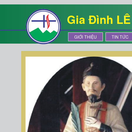
Gia Đình L
GIỚI THIỆU
TIN TỨC