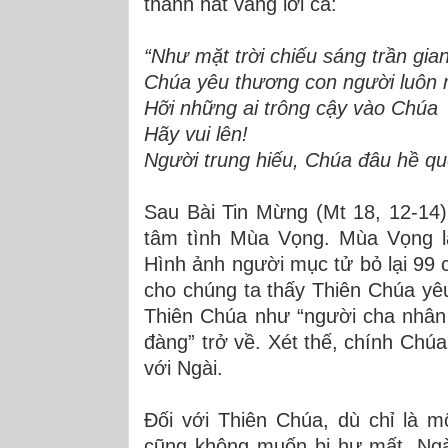
thanh hát vang lời ca:
“Như mặt trời chiếu sáng trần gian
Chúa yêu thương con người luôn 
Hỡi những ai trông cậy vào Chúa
Hãy vui lên!
Người trung hiếu, Chúa đâu hề qu
Sau Bài Tin Mừng (Mt 18, 12-14)
tâm tình Mùa Vọng. Mùa Vọng l
Hình ảnh người mục tử bỏ lại 99 c
cho chúng ta thấy Thiên Chúa yêu
Thiên Chúa như “người cha nhân
đàng” trở về. Xét thế, chính Chú
với Ngài.
Đối với Thiên Chúa, dù chỉ là m
cũng không muốn bị hư mất. Ngài 