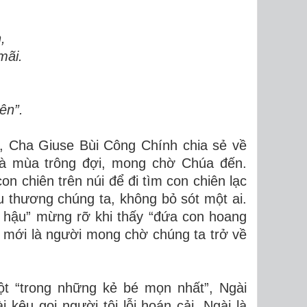
,
mãi.
ên”.
, Cha Giuse Bùi Công Chính chia sẻ về
à mùa trông đợi, mong chờ Chúa đến.
on chiên trên núi để đi tìm con chiên lạc
 thương chúng ta, không bỏ sót một ai.
 hậu” mừng rỡ khi thấy “đứa con hoang
a mới là người mong chờ chúng ta trở về
ột “trong những kẻ bé mọn nhất”, Ngài
kêu gọi người tội lỗi hoán cải. Ngài là