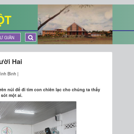
ỘT
Ư GIÃN
ười Hai
ình Bình |
rên núi để đi tìm con chiên lạc cho chúng ta thấy
sót một ai.