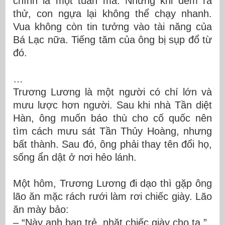
chính là một tuấn mã. Nhưng khi đem ra
thử, con ngựa lại không thể chạy nhanh.
Vua không còn tin tưởng vào tài năng của
Bá Lạc nữa. Tiếng tăm của ông bị sụp đổ từ
đó.
…
Trương Lương là một người có chí lớn và
mưu lược hơn người. Sau khi nhà Tần diệt
Hàn, ông muốn báo thù cho cố quốc nên
tìm cách mưu sát Tần Thủy Hoàng, nhưng
bất thành. Sau đó, ông phải thay tên đổi họ,
sống ẩn dật ở nơi hẻo lánh.
Một hôm, Trương Lương đi dạo thì gặp ông
lão ăn mặc rách rưới làm rơi chiếc giày. Lão
ăn mày bảo:
– “Này anh bạn trẻ, nhặt chiếc giày cho ta.”