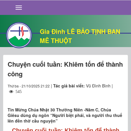
GIỚI THIỆU
TIN TỨC
SỐNG ĐẠO
Gia Đình LÊ BẢO TỊNH BAN
CHUYỆN NHÀ
MÊ THUỘT
QUÁN VĂN
THƯ GIÃN
Chuyện cuối tuần: Khiêm tốn để thành
công
|
Tác giả bài viết:
Vũ Đình Bình |
Thứ ba - 21/10/2025 21:22
545
Tin Mừng Chúa Nhật 30 Thường Niên -Năm C, Chúa
Giêsu dùng dụ ngôn “Người biệt phái, và người thu thuế
lên đền thờ cầu nguyện”
Chuyện cuối tuần: Khiêm tốn để thành