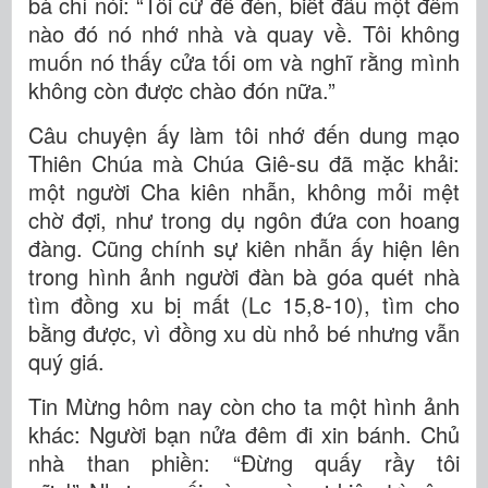
bà chỉ nói: “Tôi cứ để đèn, biết đâu một đêm
nào đó nó nhớ nhà và quay về. Tôi không
muốn nó thấy cửa tối om và nghĩ rằng mình
không còn được chào đón nữa.”
Câu chuyện ấy làm tôi nhớ đến dung mạo
Thiên Chúa mà Chúa Giê-su đã mặc khải:
một người Cha kiên nhẫn, không mỏi mệt
chờ đợi, như trong dụ ngôn đứa con hoang
đàng. Cũng chính sự kiên nhẫn ấy hiện lên
trong hình ảnh người đàn bà góa quét nhà
tìm đồng xu bị mất (Lc 15,8-10), tìm cho
bằng được, vì đồng xu dù nhỏ bé nhưng vẫn
quý giá.
Tin Mừng hôm nay còn cho ta một hình ảnh
khác: Người bạn nửa đêm đi xin bánh. Chủ
nhà than phiền: “Đừng quấy rầy tôi