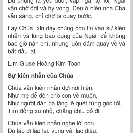
Dù chúng ta yếu đuối, vấp ngã, tội lỗi, Ngài
vẫn chờ đợi và hy vọng. Đèn ở hiên nhà Cha
vẫn sáng, chỉ chờ ta quay bước.
Lạy Chúa, xin dạy chúng con tin vào sự kiên
nhẫn và lòng bao dung của Ngài, để không
bao giờ nản chí, nhưng luôn dám quay về và
bắt đầu lại.
L.m Giuse Hoàng Kim Toan
Sự kiên nhẫn của Chúa
Chúa vẫn kiên nhẫn đợi nơi hiên,
Như mẹ để đèn chờ con về muộn,
Như người đàn bà lặng lẽ quét từng góc tối,
Tìm đồng xu nhỏ, chẳng chịu bỏ đi.
Chúa vẫn kiên nhẫn nghe lời con,
Dù lặp đi lặp lại, vụng về, lạc điệu,