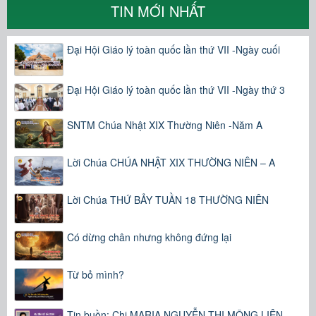
TIN MỚI NHẤT
Đại Hội Giáo lý toàn quốc lần thứ VII -Ngày cuối
Đại Hội Giáo lý toàn quốc lần thứ VII -Ngày thứ 3
SNTM Chúa Nhật XIX Thường Niên -Năm A
Lời Chúa CHÚA NHẬT XIX THƯỜNG NIÊN – A
Lời Chúa THỨ BẢY TUẦN 18 THƯỜNG NIÊN
Có dừng chân nhưng không đứng lại
Từ bỏ mình?
Tin buồn: Chị MARIA NGUYỄN THỊ MỘNG LIÊN