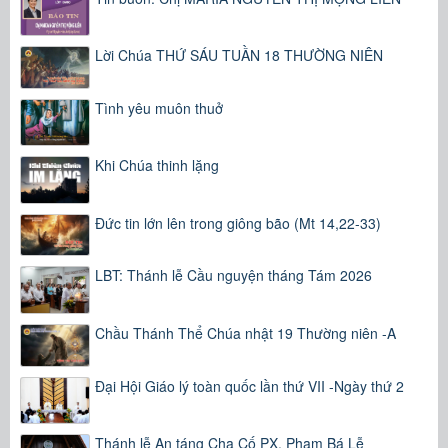
Lời Chúa THỨ SÁU TUẦN 18 THƯỜNG NIÊN
Tình yêu muôn thuở
Khi Chúa thinh lặng
Đức tin lớn lên trong giông bão (Mt 14,22-33)
LBT: Thánh lễ Cầu nguyện tháng Tám 2026
Chầu Thánh Thể Chúa nhật 19 Thường niên -A
Đại Hội Giáo lý toàn quốc lần thứ VII -Ngày thứ 2
Thánh lễ An táng Cha Cố PX. Phạm Bá Lễ