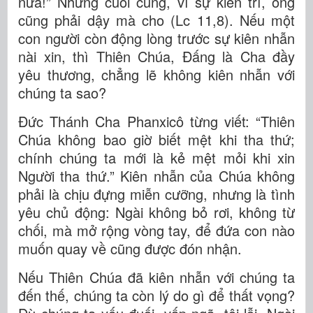
nữa!” Nhưng cuối cùng, vì sự kiên trì, ông
cũng phải dậy mà cho (Lc 11,8). Nếu một
con người còn động lòng trước sự kiên nhẫn
nài xin, thì Thiên Chúa, Đấng là Cha đầy
yêu thương, chẳng lẽ không kiên nhẫn với
chúng ta sao?
Đức Thánh Cha Phanxicô từng viết: “Thiên
Chúa không bao giờ biết mệt khi tha thứ;
chính chúng ta mới là kẻ mệt mỏi khi xin
Người tha thứ.” Kiên nhẫn của Chúa không
phải là chịu đựng miễn cưỡng, nhưng là tình
yêu chủ động: Ngài không bỏ rơi, không từ
chối, mà mở rộng vòng tay, để đứa con nào
muốn quay về cũng được đón nhận.
Nếu Thiên Chúa đã kiên nhẫn với chúng ta
đến thế, chúng ta còn lý do gì để thất vọng?