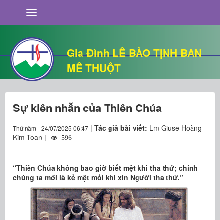
GIỚI THIỆU
TIN TỨC
SỐNG ĐẠO
Gia Đình LÊ BẢO TỊNH BAN
CHUYỆN NHÀ
MÊ THUỘT
QUÁN VĂN
THƯ GIÃN
Sự kiên nhẫn của Thiên Chúa
|
Tác giả bài viết:
Lm Giuse Hoàng
Thứ năm - 24/07/2025 06:47
Kim Toan |
596
“Thiên Chúa không bao giờ biết mệt khi tha thứ; chính
chúng ta mới là kẻ mệt mỏi khi xin Người tha thứ.”