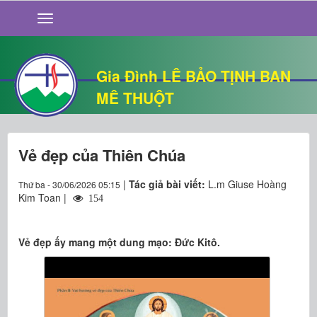
GIỚI THIỆU
TIN TỨC
SỐNG ĐẠO
Gia Đình LÊ BẢO TỊNH BAN
CHUYỆN NHÀ
MÊ THUỘT
QUÁN VĂN
THƯ GIÃN
Vẻ đẹp của Thiên Chúa
|
Tác giả bài viết:
L.m Giuse Hoàng
Thứ ba - 30/06/2026 05:15
Kim Toan |
154
Vẻ đẹp ấy mang một dung mạo: Đức Kitô.