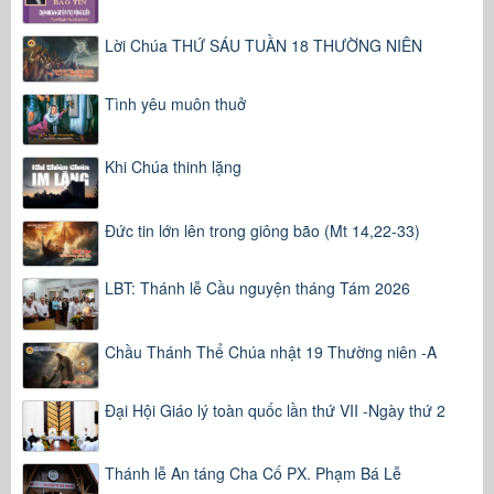
Lời Chúa THỨ SÁU TUẦN 18 THƯỜNG NIÊN
Tình yêu muôn thuở
Khi Chúa thinh lặng
Đức tin lớn lên trong giông bão (Mt 14,22-33)
LBT: Thánh lễ Cầu nguyện tháng Tám 2026
Chầu Thánh Thể Chúa nhật 19 Thường niên -A
Đại Hội Giáo lý toàn quốc lần thứ VII -Ngày thứ 2
Thánh lễ An táng Cha Cố PX. Phạm Bá Lễ