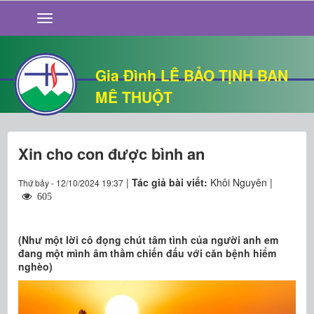
GIỚI THIỆU
TIN TỨC
SỐNG ĐẠO
Gia Đình LÊ BẢO TỊNH BAN
CHUYỆN NHÀ
MÊ THUỘT
QUÁN VĂN
THƯ GIÃN
Xin cho con được bình an
|
Tác giả bài viết:
Khôi Nguyên |
Thứ bảy - 12/10/2024 19:37
605
(Như một lời cô đọng chút tâm tình của người anh em
đang một mình âm thầm chiến đấu với căn bệnh hiểm
nghèo)