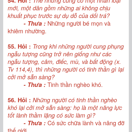
54. Hỏi :
Thế nhưng cũng có một nhân loại
mới, một dân gồm những ai không chịu
khuất phục trước sự dụ dỗ của dối trá?
Những người bé mọn và
- Thưa :
khiêm nhường.
55. Hỏi :
Trong khi những người cung phụng
ngẫu tượng cũng trở nên giống như các
ngẫu tượng, câm, điếc, mù, và bất động (x.
Tv 114,4), thì những người có tinh thần gì lại
cởi mở sẵn sàng?
Tinh thần nghèo khó.
- Thưa :
56. Hỏi :
Những người có tinh thần nghèo
khó lại cởi mở sẵn sàng: họ là một năng lực
tốt lành thầm lặng có sức làm gì?
Có sức chữa lành và nâng đỡ
- Thưa :
thế giới.