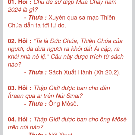
01. Hỏi :
Chủ đề sứ điệp Mùa Chay năm
2024 là gì?
Xuyên qua sa mạc Thiên
- Thưa :
Chúa dẫn ta tới tự do.
02. Hỏi :
“Ta là Đức Chúa, Thiên Chúa của
ngươi, đã đưa ngươi ra khỏi đất Ai cập, ra
khỏi nhà nô lệ.” Câu này được trích từ sách
nào?
Sách Xuất Hành (Xh 20,2).
- Thưa :
03. Hỏi :
Thập Giới được ban cho dân
Ítraen qua ai trên Núi Sinai?
Ông Môsê.
- Thưa :
04. Hỏi :
Thập Giới được ban cho ông Môsê
trên núi nào?
Núi Xinai.
- Thưa :