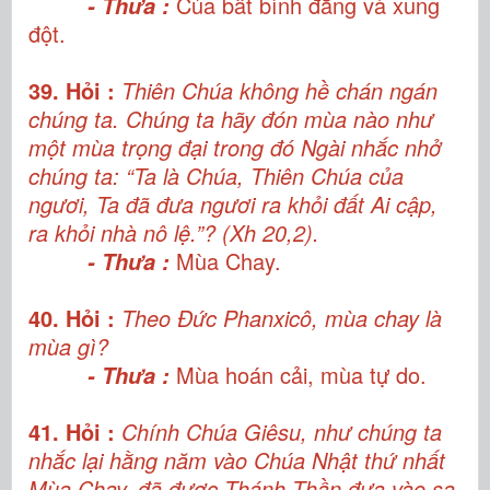
Của bất bình đẳng và xung
- Thưa :
đột.
39. Hỏi :
Thiên Chúa
không hề chán ngán
chúng ta. Chúng ta hãy đón mùa nào như
một mùa trọng đại trong đó Ngài nhắc nhở
chúng ta: “Ta là Chúa, Thiên Chúa của
ngươi, Ta đã đưa ngươi ra khỏi đất Ai cập,
ra khỏi nhà nô lệ.”? (Xh 20,2).
Mùa Chay.
- Thưa :
40. Hỏi :
Theo Đức Phanxicô, mùa chay là
mùa gì?
Mùa hoán cải, mùa tự do.
- Thưa :
41. Hỏi :
Chính Chúa Giêsu, như chúng ta
nhắc lại hằng năm vào Chúa Nhật thứ nhất
Mùa Chay, đã được Thánh Thần đưa vào sa