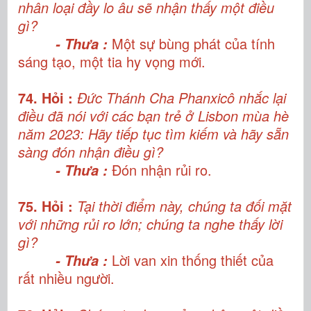
nhân loại đầy lo âu sẽ nhận thấy một điều
gì?
Một sự bùng phát của tính
- Thưa :
sáng tạo, một tia hy vọng mới.
74. Hỏi :
Đức Thánh Cha Phanxicô nhắc lại
điều đã nói với các bạn trẻ ở Lisbon mùa hè
năm 2023: Hãy tiếp tục tìm kiếm và hãy sẵn
sàng đón nhận điều gì?
Đón nhận rủi ro.
- Thưa :
75. Hỏi :
Tại thời điểm này, chúng ta đối mặt
với những rủi ro lớn; chúng ta nghe thấy lời
gì?
Lời van xin thống thiết của
- Thưa :
rất nhiều người.