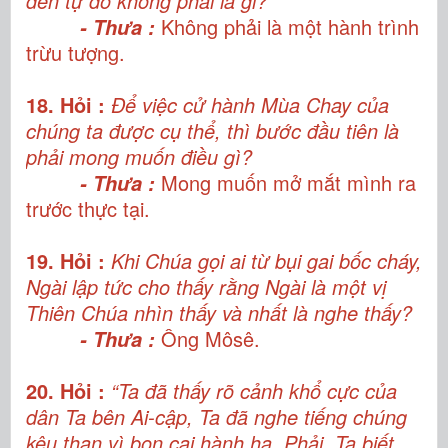
đến tự do không phải là gi?
Không phải là một hành trình
- Thưa :
trừu tượng.
18. Hỏi :
Để việc cử hành Mùa Chay của
chúng ta được cụ thể, thì bước đầu tiên là
phải mong muốn điều gì?
Mong muốn mở mắt mình ra
- Thưa :
trước thực tại.
19. Hỏi :
Khi Chúa gọi ai từ bụi gai bốc cháy,
Ngài lập tức cho thấy rằng Ngài là một vị
Thiên Chúa nhìn thấy và nhất là nghe thấy?
Ông Môsê.
- Thưa :
20. Hỏi :
“Ta đã thấy rõ cảnh khổ cực của
dân Ta bên Ai-cập, Ta đã nghe tiếng chúng
kêu than vì bọn cai hành hạ. Phải, Ta biết