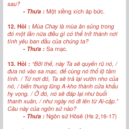
sau?
Một xiềng xích áp bức.
- Thưa :
12. Hỏi :
Mùa Chay là mùa ân sủng trong
đó một lần nữa điều gì có thể trở thành nơi
tình yêu ban đầu của chúng ta?
Sa mạc.
- Thưa :
13. Hỏi :
“Bởi thế, này Ta sẽ quyến rũ nó, /
đưa nó vào sa mạc, để cùng nó thổ lộ tâm
tình. / Từ nơi đó, Ta sẽ trả lại vườn nho của
nó, / biến thung lũng A-kho thành cửa khẩu
hy vọng. / Ở đó, nó sẽ đáp lại như buổi
thanh xuân, / như ngày nó đi lên từ Ai-cập.”
Câu này của ngôn sứ nào?
Ngôn sứ Hôsê (Hs 2,16-17)
- Thưa :