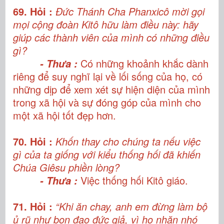
69. Hỏi :
Đức Thánh Cha Phanxicô mời gọi
mọi cộng đoàn Kitô hữu làm điều này: hãy
giúp các thành viên của mình có những điều
gì?
Có những khoảnh khắc dành
- Thưa :
riêng để suy nghĩ lại về lối sống của họ, có
những dịp để xem xét sự hiện diện của mình
trong xã hội và sự đóng góp của mình cho
một xã hội tốt đẹp hơn.
70. Hỏi :
Khốn thay cho chúng ta nếu việc
gì của ta giống với kiểu thống hối đã khiến
Chúa Giêsu phiền lòng?
Việc thống hối Kitô giáo.
- Thưa :
71. Hỏi :
“Khi ăn chay, anh em đừng làm bộ
ủ rũ như bọn đạo đức giả, vì họ nhăn nhó