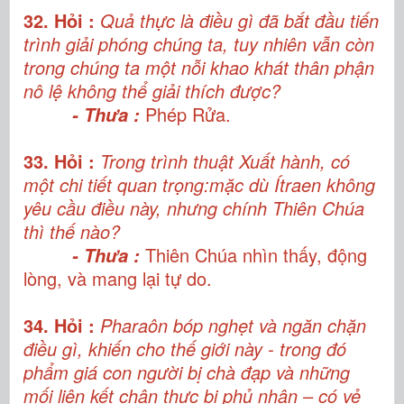
32. Hỏi :
Quả thực là điều gì đã bắt đầu tiến
trình giải phóng chúng ta, tuy nhiên vẫn còn
trong chúng ta một nỗi khao khát thân phận
nô lệ không thể giải thích được?
Phép Rửa.
- Thưa :
33. Hỏi :
Trong trình thuật Xuất hành, có
một chi tiết quan trọng:mặc dù Ítraen không
yêu cầu điều này, nhưng chính Thiên Chúa
thì thế nào?
Thiên Chúa nhìn thấy, động
- Thưa :
lòng, và mang lại tự do.
34. Hỏi :
Pharaôn bóp nghẹt và ngăn chặn
điều gì, khiến cho thế giới này - trong đó
phẩm giá con người bị chà đạp và những
mối liên kết chân thực bị phủ nhận – có vẻ