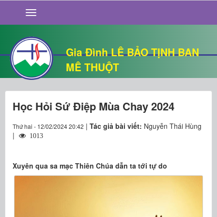
GIỚI THIỆU
TIN TỨC
SỐNG ĐẠO
Gia Đình LÊ BẢO TỊNH BAN
CHUYỆN NHÀ
MÊ THUỘT
QUÁN VĂN
THƯ GIÃN
Học Hỏi Sứ Điệp Mùa Chay 2024
|
Tác giả bài viết:
Nguyễn Thái Hùng
Thứ hai - 12/02/2024 20:42
|
1013
Xuyên qua sa mạc Thiên Chúa dẫn ta tới tự do