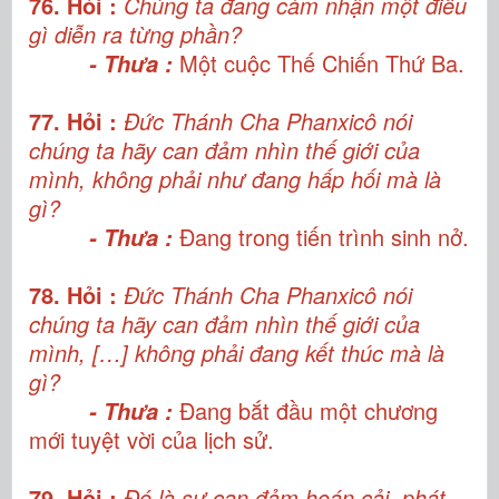
76. Hỏi :
Chúng ta đang cảm nhận một điều
gì diễn ra từng phần?
Một cuộc Thế Chiến Thứ Ba.
- Thưa :
77. Hỏi :
Đức Thánh Cha Phanxicô nói
chúng ta hãy can đảm nhìn thế giới của
mình, không phải như đang hấp hối mà là
gì?
Đang trong tiến trình sinh nở.
- Thưa :
78. Hỏi :
Đức Thánh Cha Phanxicô nói
chúng ta hãy can đảm nhìn thế giới của
mình, […] không phải đang kết thúc mà là
gì?
Đang bắt đầu một chương
- Thưa :
mới tuyệt vời của lịch sử.
79. Hỏi :
Đó là sự can đảm hoán cải, phát