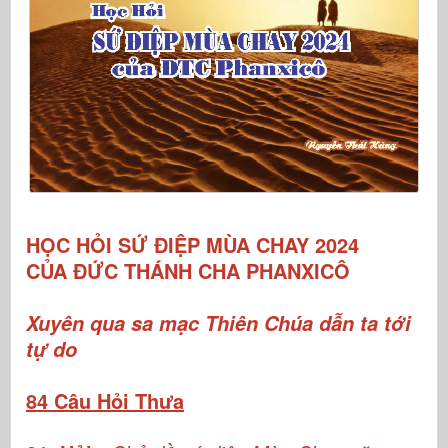
HỌC HỎI SỨ ĐIỆP MÙA CHAY 2024
CỦA ĐỨC THÁNH CHA PHANXICÔ
Xuyên qua sa mạc Thiên Chúa dẫn ta tới
tự do
84 Câu Hỏi Thưa