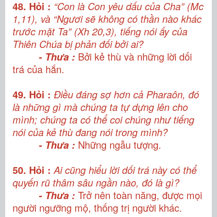
48. Hỏi :
“Con là Con yêu dấu của Cha” (Mc
1,11), và “Ngươi sẽ không có thần nào khác
trước mặt Ta” (Xh 20,3), tiếng nói ấy của
Thiên Chúa bị phản đối bởi ai?
Bởi kẻ thù và những lời dối
- Thưa :
trá của hắn.
49. Hỏi :
Điều đáng sợ hơn cả Pharaôn, đó
là những gì mà chúng ta tự dựng lên cho
mình; chúng ta có thể coi chúng như tiếng
nói của kẻ thù đang nói trong mình?
Những ngẫu tượng.
- Thưa :
50. Hỏi :
Ai cũng hiểu lời dối trá này có thể
quyến rũ thâm sâu ngần nào, đó là gì?
Trở nên toàn năng, được mọi
- Thưa :
người ngưỡng mộ, thống trị người khác.