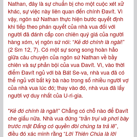
Nathan, đây là sự chuẩn bị cho một cuộc xét xử
khác, sự việc này liên quan đến chính Đavít. Vì
vậy, ngôn sứ Nathan thực hiện bước quyết định
khi tiếp theo phán quyết của nhà vua đối với
người đã đánh cắp con chiên quý giá của người
hàng xóm, vị ngôn sứ nói: “
!”
Kẻ đó chính là ngài
(2 Sm 12, 7). Có một sự song song hoàn hảo
giữa câu chuyện của ngôn sứ Nathan về bầy
chiên và sự phản bội của vua Đavít. Vì, vào thời
điểm Đavít ngủ với bà Bát Se-va, nhà vua đã có
thể ngủ với bất kỳ bà nào trong số nhiều người vợ
của nhà vua lúc đó; thay vào đó, nhà vua đã lấy
người vợ duy nhất của U-ri-gia.
"
!” Chẳng có chỗ nào để Đavít
Kẻ đó chính là ngài
che giấu nữa. Nhà vua đứng “
trần trụi và phơi bày
”,
trước mặt Ðấng có quyền đòi chúng ta trả lẽ
điều đó xác minh rằng “
Lời Thiên Chúa là lời