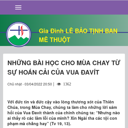
GIỚI THIỆU
TIN TỨC
SỐNG ĐẠO
Gia Đình LÊ BẢO TỊNH BAN
CHUYỆN NHÀ
MÊ THUỘT
QUÁN VĂN
THƯ GIÃN
NHỮNG BÀI HỌC CHO MÙA CHAY TỪ
SỰ HOÁN CẢI CỦA VUA ĐAVÍT
|
Chủ nhật - 03/04/2022 20:50
1362
Với đức tin và đức cậy vào lòng thương xót của Thiên
Chúa, trong Mùa Chay, chúng ta làm cho những lời sám
hối của Vua Đavít thành của chính chúng ta: “Nhưng nào
ai thấy rõ các lầm lỗi của mình? Xin Ngài tha các tội con
phạm mà chẳng hay” (Tv 19, 13).