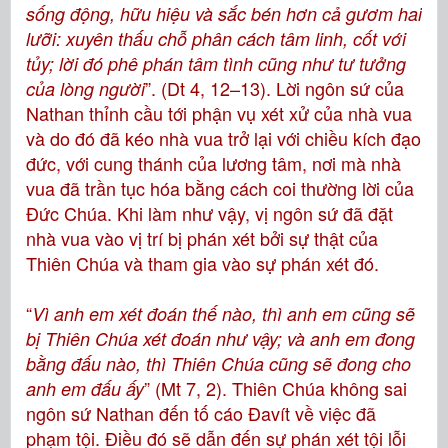
sống động, hữu hiệu và sắc bén hơn cả gươm hai
lưỡi: xuyên thấu chỗ phân cách tâm linh, cốt với
tủy; lời đó phê phán tâm tình cũng như tư tưởng
”. (Dt 4, 12–13). Lời ngôn sứ của
của lòng người
Nathan thỉnh cầu tới phận vụ xét xử của nhà vua
và do đó đã kéo nhà vua trở lại với chiều kích đạo
đức, với cung thánh của lương tâm, nơi mà nhà
vua đã trần tục hóa bằng cách coi thường lời của
Đức Chúa. Khi làm như vậy, vị ngôn sứ đã đặt
nhà vua vào vị trí bị phán xét bởi sự thật của
Thiên Chúa và tham gia vào sự phán xét đó.
“
Vì anh em xét đoán thế nào, thì anh em cũng sẽ
bị Thiên Chúa xét đoán như vậy; và anh em đong
bằng đấu nào, thì Thiên Chúa cũng sẽ đong cho
” (Mt 7, 2). Thiên Chúa không sai
anh em đấu ấy
ngôn sứ Nathan đến tố cáo Đavít về việc đã
phạm tội. Điều đó sẽ dẫn đến sự phán xét tội lỗi