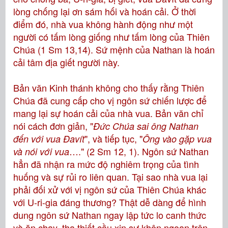
lòng chống lại ơn sám hối và hoán cải. Ở thời
điểm đó, nhà vua không hành động như một
người có tấm lòng giống như tấm lòng của Thiên
Chúa (1 Sm 13,14). Sứ mệnh của Nathan là hoán
cải tâm địa giết người này.
Bản văn Kinh thánh không cho thấy rằng Thiên
Chúa đã cung cấp cho vị ngôn sứ chiến lược để
mang lại sự hoán cải của nhà vua. Bản văn chỉ
nói cách đơn giản, "
Ðức Chúa sai ông Nathan
", và tiếp tục, "
đến với vua Ðavít
Ông vào gặp vua
…." (2 Sm 12, 1). Ngôn sứ Nathan
và nói với vua
hẳn đã nhận ra mức độ nghiêm trọng của tình
huống và sự rủi ro liên quan. Tại sao nhà vua lại
phải đối xử với vị ngôn sứ của Thiên Chúa khác
với U-ri-gia đáng thương? Thật dễ dàng để hình
dung ngôn sứ Nathan ngay lập tức lo canh thức
và ăn chay, tha thiết cầu xin sự khôn ngoan trên