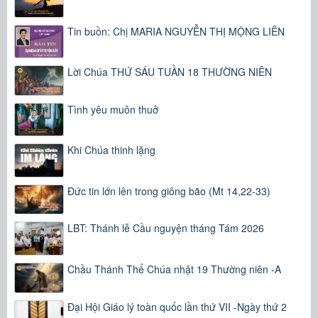
Tin buồn: Chị MARIA NGUYỄN THỊ MỘNG LIÊN
Lời Chúa THỨ SÁU TUẦN 18 THƯỜNG NIÊN
Tình yêu muôn thuở
Khi Chúa thinh lặng
Đức tin lớn lên trong giông bão (Mt 14,22-33)
LBT: Thánh lễ Cầu nguyện tháng Tám 2026
Chầu Thánh Thể Chúa nhật 19 Thường niên -A
Đại Hội Giáo lý toàn quốc lần thứ VII -Ngày thứ 2