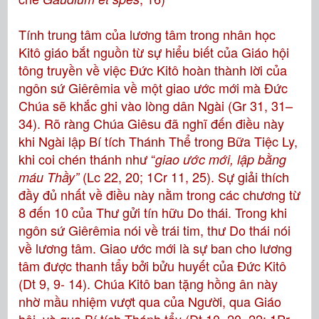
Tính trung tâm của lương tâm trong nhân học
Kitô giáo bắt nguồn từ sự hiểu biết của Giáo hội
tông truyền về việc Đức Kitô hoàn thành lời của
ngôn sứ Giêrêmia về một giao ước mới mà Đức
Chúa sẽ khắc ghi vào lòng dân Ngài (Gr 31, 31–
34). Rõ ràng Chúa Giêsu đã nghĩ đến điều này
khi Ngài lập Bí tích Thánh Thể trong Bữa Tiệc Ly,
khi coi chén thánh như “
giao ước mới, lập bằng
(Lc 22, 20; 1Cr 11, 25). Sự giải thích
máu Thầy”
đầy đủ nhất về điều này nằm trong các chương từ
8 đến 10 của Thư gửi tín hữu Do thái. Trong khi
ngôn sứ Giêrêmia nói về trái tim, thư Do thái nói
về lương tâm. Giao ước mới là sự ban cho lương
tâm được thanh tẩy bởi bửu huyết của Đức Kitô
(Dt 9, 9- 14). Chúa Kitô ban tặng hồng ân này
nhờ mầu nhiệm vượt qua của Người, qua Giáo