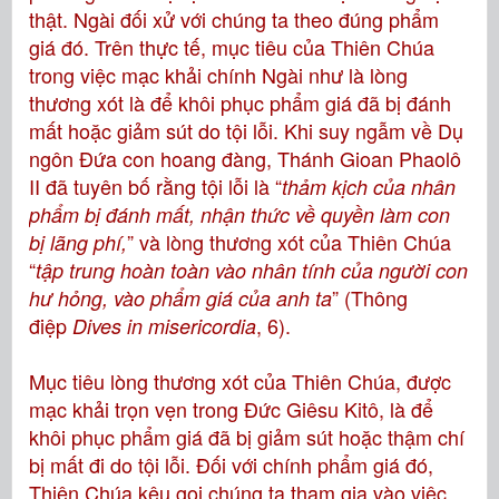
thật. Ngài đối xử với chúng ta theo đúng phẩm
giá đó. Trên thực tế, mục tiêu của Thiên Chúa
trong việc mạc khải chính Ngài như là lòng
thương xót là để khôi phục phẩm giá đã bị đánh
mất hoặc giảm sút do tội lỗi. Khi suy ngẫm về Dụ
ngôn Đứa con hoang đàng, Thánh Gioan Phaolô
II đã tuyên bố rằng tội lỗi là “
thảm kịch của nhân
phẩm bị đánh mất, nhận thức về quyền làm con
” và lòng thương xót của Thiên Chúa
bị lãng phí,
“
tập trung hoàn toàn vào nhân tính của người con
” (Thông
hư hỏng, vào phẩm giá của anh ta
điệp
, 6).
Dives in misericordia
Mục tiêu lòng thương xót của Thiên Chúa, được
mạc khải trọn vẹn trong Đức Giêsu Kitô, là để
khôi phục phẩm giá đã bị giảm sút hoặc thậm chí
bị mất đi do tội lỗi. Đối với chính phẩm giá đó,
Thiên Chúa kêu gọi chúng ta tham gia vào việc