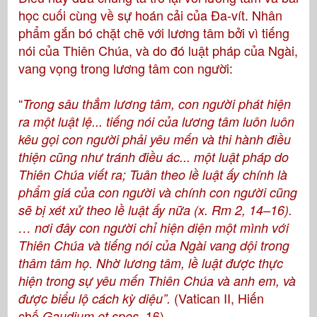
học cuối cùng về sự hoán cải của Đa-vít. Nhân
phẩm gắn bó chặt chẽ với lương tâm bởi vì tiếng
nói của Thiên Chúa, và do đó luật pháp của Ngài,
vang vọng trong lương tâm con người:
“
Trong sâu thẳm lương tâm, con người phát hiện
ra một luật lệ... tiếng nói của lương tâm luôn luôn
kêu gọi con người phải yêu mến và thi hành điều
thiện cũng như tránh điều ác... một luật pháp do
Thiên Chúa viết ra; Tuân theo lề luật ấy chính là
phẩm giá của con người và chính con người cũng
sẽ bị xét xử theo lề luật ấy nữa (x. Rm 2, 14–16).
… nơi đây con người chỉ hiện diện một mình với
Thiên Chúa và tiếng nói của Ngài vang dội trong
thâm tâm họ. Nhờ lương tâm, lề luật được thực
hiện trong sự yêu mến Thiên Chúa và anh em, và
(Vatican II, Hiến
được biểu lộ cách kỳ diệu”.
chế
, 16)
Gaudium et spes