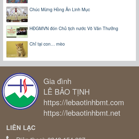
Chúc Mừng Hồng Ân Linh Mục
HĐGMVN đón Chủ tịch nước Võ Văn Thưởng
Chỉ tại con… mèo
Gia đình
LÊ BẢO TỊNH
https://lebaotinhbmt.com
https://lebaotinhbmt.net
LIÊN LẠC