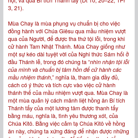
hội, và qua Bí tích Thánh tẩy (Dt 10, 20–22; 1Pr
3, 21).
Mùa Chay là mùa phụng vụ chuẩn bị cho việc
đồng hành với Chúa Giêsu qua mầu nhiệm vượt
qua của Người, để được tha thứ tội lỗi, trong khi
cử hành Tam Nhật Thánh. Mùa Chay giống như
một sự kéo dài tuyệt vời của Nghi thức Sám hối ở
đầu Thánh lễ, trong đó chúng ta “
nhìn nhận tội lỗi
của mình và chuẩn bị tâm hồn để cử hành các
,” nghĩa là, tham gia đầy đủ,
mầu nhiệm thánh
cách có ý thức và tích cực vào việc cử hành
thánh thể của mầu nhiệm vượt qua. Mùa Chay là
một mùa quản lý cách mãnh liệt hồng ân Bí tích
Thánh tẩy của một lương tâm được thanh tẩy
bằng máu, nghĩa là, tình yêu thương xót, của
Chúa Kitô. Bằng việc cảm tạ Chúa Kitô về hồng
ân này, chúng ta xứng đáng để nhận được những