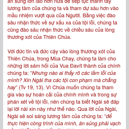
ân sủng lớn lao hơn nữa để tiếp tục thanh tẩy
lương tâm của chúng ta và tham dự sâu hơn vào
mầu nhiệm vượt qua của Người. Bằng việc đào
sâu nhận thức về sự xấu xa của tội lỗi, chúng ta
cũng đào sâu nhận thức về chiều sâu của lòng
thương xót của Thiên Chúa.
Với đức tin và đức cậy vào lòng thương xót của
Thiên Chúa, trong Mùa Chay, chúng ta làm cho
những lời sám hối của Vua Đavít thành của chính
chúng ta: “
Nhưng nào ai thấy rõ các lầm lỗi của
mình? Xin Ngài tha các tội con phạm mà chẳng
” (Tv 19, 13). Vì Chúa muốn chúng ta tham
hay
gia vào sự hoán cải của chính mình và trong sự
phán xét về tội lỗi, nên chúng ta biết Ngài sẽ đáp
lại lời nài xin này như thế nào. Qua lời của Ngài,
Ngài sẽ soi sáng lương tâm của chúng ta: “
để
thực hiện công trình của mình, ân sủng phải vạch