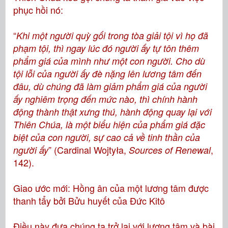
phục hồi nó:
“
Khi một người quỳ gối trong tòa giải tội vì họ đã
phạm tội, thì ngay lúc đó người ấy tự tôn thêm
phẩm giá của mình như một con người. Cho dù
tội lỗi của người ấy đè nặng lên lương tâm đến
đâu, dù chúng đã làm giảm phẩm giá của người
ấy nghiêm trọng đến mức nào, thì chính hành
động thành thật xưng thú, hành động quay lại với
Thiên Chúa, là một biểu hiện của phẩm giá đặc
biệt của con người, sự cao cả về tinh thần của
” (Cardinal Wojtyła,
,
người ấy
Sources of Renewal
142).
Giao ước mới: Hồng ân của một lương tâm được
thanh tẩy bởi Bửu huyết của Đức Kitô
Điều này đưa chúng ta trở lại với lương tâm và bài