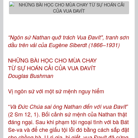
“Ngôn sứ Nathan quở trách Vua Ðavít", tranh sơn
dầu trên vải của Eugène Siberdt (1866–1931)
NHỮNG BÀI HỌC CHO MÙA CHAY
TỪ SỰ HOÁN CẢI CỦA VUA ĐAVÍT
Douglas Bushman
Vị ngôn sứ với một sứ mệnh nguy hiểm
“
”
Và Ðức Chúa sai ông Nathan đến với vua Ðavít
(2 Sm 12, 1). Bối cảnh sứ mệnh của Nathan thật
đáng ngại. Sau khi phạm tội ngoại tình với bà Bát
Se-va và để che giấu tội lỗi đó bằng cách sắp đặt
cho chồng bà, U-ri-gia, bị giết, vua Đavít đã cứng