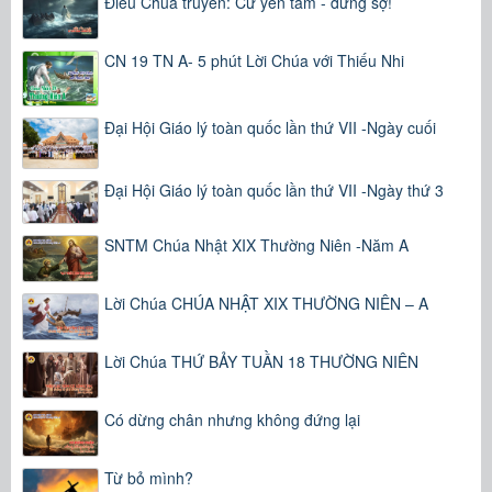
Điều Chúa truyền: Cứ yên tâm - đừng sợ!
CN 19 TN A- 5 phút Lời Chúa với Thiếu Nhi
Đại Hội Giáo lý toàn quốc lần thứ VII -Ngày cuối
Đại Hội Giáo lý toàn quốc lần thứ VII -Ngày thứ 3
SNTM Chúa Nhật XIX Thường Niên -Năm A
Lời Chúa CHÚA NHẬT XIX THƯỜNG NIÊN – A
Lời Chúa THỨ BẢY TUẦN 18 THƯỜNG NIÊN
Có dừng chân nhưng không đứng lại
Từ bỏ mình?