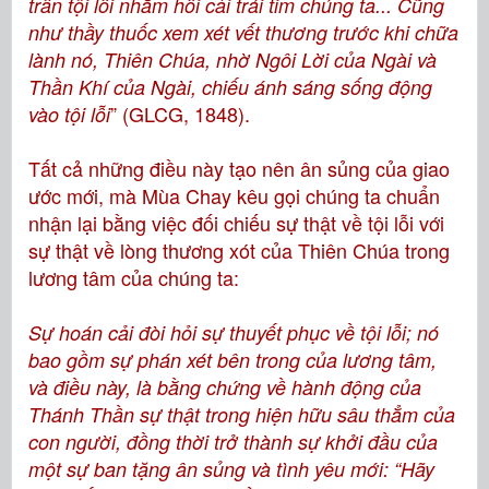
trần tội lỗi nhằm hối cải trái tim chúng ta... Cũng
như thầy thuốc xem xét vết thương trước khi chữa
lành nó, Thiên Chúa, nhờ Ngôi Lời của Ngài và
Thần Khí của Ngài, chiếu ánh sáng sống động
” (GLCG, 1848).
vào tội lỗi
Tất cả những điều này tạo nên ân sủng của giao
ước mới, mà Mùa Chay kêu gọi chúng ta chuẩn
nhận lại bằng việc đối chiếu sự thật về tội lỗi với
sự thật về lòng thương xót của Thiên Chúa trong
lương tâm của chúng ta:
Sự hoán cải đòi hỏi sự thuyết phục về tội lỗi; nó
bao gồm sự phán xét bên trong của lương tâm,
và điều này, là bằng chứng về hành động của
Thánh Thần sự thật trong hiện hữu sâu thẳm của
con người, đồng thời trở thành sự khởi đầu của
một sự ban tặng ân sủng và tình yêu mới: “Hãy