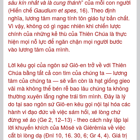
” của mỗi con người
sâu kín nhất và là cung thánh
(Hiến chế
, 16). Theo định
Gaudium et spes
nghĩa, lương tâm mang tính tôn giáo tự bản chất.
Vì vậy, không có gì ngạc nhiên khi chiến lược
chính của những kẻ thù của Thiên Chúa là thực
hiện mọi nỗ lực để ngăn chặn mọi người bước
vào lương tâm của mình.
Lời kêu gọi của ngôn sứ Giô-en trở về với Thiên
Chúa bằng tất cả con tim của chúng ta — lương
tâm của chúng ta — sẽ vẫn còn là hạt giống gieo
vãi mà không thể bén rễ bao lâu chúng ta không
thường xuyên lắng nghe trái tim mình. Đây là lý
do tại sao ngôn sứ Giô-en kêu gọi nội tại hóa các
hành vi đạo đức về việc sám hối, xé lòng chứ
đừng xé áo (Ge 2, 12–13) - theo cách này lặp lại
lời khuyến khích của Môsê và Giêrêmia về việc
cắt bì lòng dạ (Đnl 10, 16. 30, 6; Gr 4, 4). Giá trị