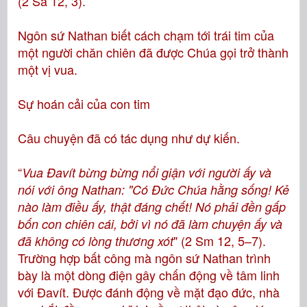
(2 Sa 12, 3).
Ngôn sứ Nathan biết cách chạm tới trái tim của
một người chăn chiên đã được Chúa gọi trở thành
một vị vua.
Sự hoán cải của con tim
Câu chuyện đã có tác dụng như dự kiến.
“
Vua Ðavít bừng bừng nổi giận với người ấy và
nói với ông Nathan: "Có Ðức Chúa hằng sống! Kẻ
nào làm điều ấy, thật đáng chết! Nó phải đền gấp
bốn con chiên cái, bởi vì nó đã làm chuyện ấy và
" (2 Sm 12, 5–7).
đã không có lòng thương xót
Trường hợp bất công mà ngôn sứ Nathan trình
bày là một dòng điện gây chấn động về tâm linh
với Ðavít. Được đánh động về mặt đạo đức, nhà