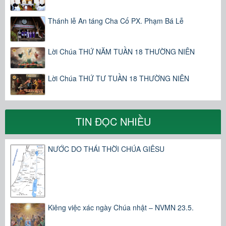
Thánh lễ An táng Cha Cố PX. Phạm Bá Lễ
Lời Chúa THỨ NĂM TUẦN 18 THƯỜNG NIÊN
Lời Chúa THỨ TƯ TUẦN 18 THƯỜNG NIÊN
TIN ĐỌC NHIỀU
NƯỚC DO THÁI THỜI CHÚA GIÊSU
Kiêng việc xác ngày Chúa nhật – NVMN 23.5.