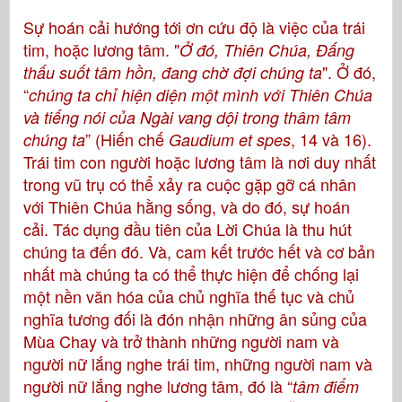
Sự hoán cải hướng tới ơn cứu độ là việc của trái
tim, hoặc lương tâm. "
Ở đó, Thiên Chúa, Ðấng
". Ở đó,
thấu suốt tâm hồn, đang chờ đợi chúng ta
“
chúng ta chỉ hiện diện một mình với Thiên Chúa
và tiếng nói của Ngài vang dội trong thâm tâm
” (Hiến chế
, 14 và 16).
chúng ta
Gaudium et spes
Trái tim con người hoặc lương tâm là nơi duy nhất
trong vũ trụ có thể xảy ra cuộc gặp gỡ cá nhân
với Thiên Chúa hằng sống, và do đó, sự hoán
cải. Tác dụng đầu tiên của Lời Chúa là thu hút
chúng ta đến đó. Và, cam kết trước hết và cơ bản
nhất mà chúng ta có thể thực hiện để chống lại
một nền văn hóa của chủ nghĩa thế tục và chủ
nghĩa tương đối là đón nhận những ân sủng của
Mùa Chay và trở thành những người nam và
người nữ lắng nghe trái tim, những người nam và
người nữ lắng nghe lương tâm, đó là “
tâm điểm