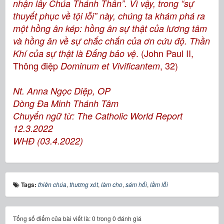
nhận lấy Chúa Thánh Thần”. Vì vậy, trong “sự
thuyết phục về tội lỗi” này, chúng ta khám phá ra
một hồng ân kép: hồng ân sự thật của lương tâm
và hồng ân về sự chắc chắn của ơn cứu độ. Thần
. (John Paul II,
Khí của sự thật là Đấng bảo vệ
Thông điệp
, 32)
Dominum et Vivificantem
Nt. Anna Ngọc Diệp, OP
Dòng Đa Minh Thánh Tâm
Chuyển ngữ từ:
The Catholic World Report
12.3.2022
WHĐ (03.4.2022)
Tags:
thiên chúa
,
thương xót
,
làm cho
,
sám hối
,
lầm lỗi
Tổng số điểm của bài viết là: 0 trong 0 đánh giá