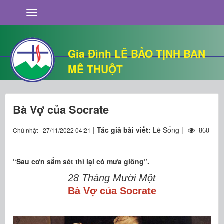
GIỚI THIỆU
TIN TỨC
SỐNG ĐẠO
Gia Đình LÊ BẢO TỊNH BAN
CHUYỆN NHÀ
MÊ THUỘT
QUÁN VĂN
THƯ GIÃN
Bà Vợ của Socrate
|
Tác giả bài viết:
Lẽ Sống |
Chủ nhật - 27/11/2022 04:21
860
“Sau cơn sấm sét thì lại có mưa giông”.
28 Tháng Mười Một
Bà Vợ của Socrate