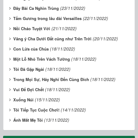
(23/11/2022)
Ðây Bài Ca Nghìn Trùng
(22/11/2022)
Tấm Gương trong lâu đài Versailles
(21/11/2022)
Nồi Cháo Tuyệt Vời
(20/11/2022)
Vâng ý Cha Dưới Ðất cũng như Trên Trời
(18/11/2022)
Con Lừa của Chúa
(18/11/2022)
Một Lỗ Nhỏ Trên Vách Tường
(18/11/2022)
Tôi Ðã Gặp Ngài
(18/11/2022)
Trong Mọi Sự, Hãy Nghĩ Ðến Cùng Ðích
(18/11/2022)
Vui Ðể Ðợi Chết
(15/11/2022)
Xuống Núi
(14/11/2022)
Tôi Tiếp Tục Cuộc Chơi!
(13/11/2022)
Ánh Mắt Mẹ Tôi