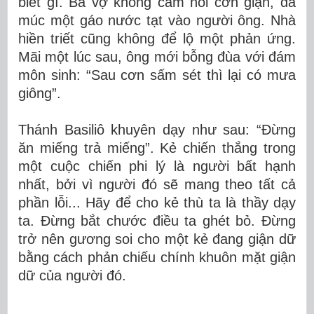
biết gì. Bà vợ không cầm nổi cơn giận, đã
múc một gáo nước tạt vào người ông. Nhà
hiền triết cũng không để lộ một phản ứng.
Mãi một lúc sau, ông mới bỗng đùa với đám
môn sinh: “Sau cơn sấm sét thì lại có mưa
giông”.
Thánh Basiliô khuyên dạy như sau: “Ðừng
ăn miếng trả miếng”. Kẻ chiến thắng trong
một cuộc chiến phi lý là người bất hạnh
nhất, bởi vì người đó sẽ mang theo tất cả
phần lỗi... Hãy để cho kẻ thù ta là thầy dạy
ta. Ðừng bắt chước điều ta ghét bỏ. Ðừng
trở nên gương soi cho một kẻ đang giận dữ
bằng cách phản chiếu chính khuôn mặt giận
dữ của người đó.