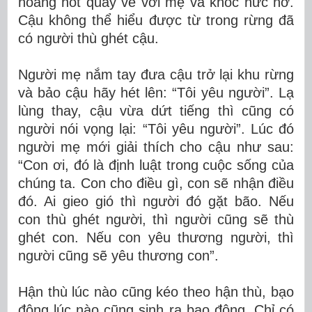
hoảng hốt quay về với mẹ và khóc nức nở.
Cậu không thể hiểu được từ trong rừng đã
có người thù ghét cậu.
Người mẹ nắm tay đưa cậu trở lại khu rừng
và bảo cậu hãy hét lên: “Tôi yêu người”. Lạ
lùng thay, cậu vừa dứt tiếng thì cũng có
người nói vọng lại: “Tôi yêu người”. Lúc đó
người mẹ mới giải thích cho cậu như sau:
“Con ơi, đó là định luật trong cuộc sống của
chúng ta. Con cho điều gì, con sẽ nhận điều
đó. Ai gieo gió thì người đó gặt bão. Nếu
con thù ghét người, thì người cũng sẽ thù
ghét con. Nếu con yêu thương người, thì
người cũng sẽ yêu thương con”.
Hận thù lúc nào cũng kéo theo hận thù, bạo
động lúc nào cũng sinh ra bạo động. Chỉ có