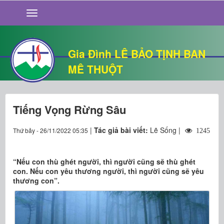
GIỚI THIỆU
TIN TỨC
SỐNG ĐẠO
Gia Đình LÊ BẢO TỊNH BAN
CHUYỆN NHÀ
MÊ THUỘT
QUÁN VĂN
THƯ GIÃN
Tiếng Vọng Rừng Sâu
|
Tác giả bài viết:
Lẽ Sống |
Thứ bảy - 26/11/2022 05:35
1245
“Nếu con thù ghét người, thì người cũng sẽ thù ghét
con. Nếu con yêu thương người, thì người cũng sẽ yêu
thương con”.