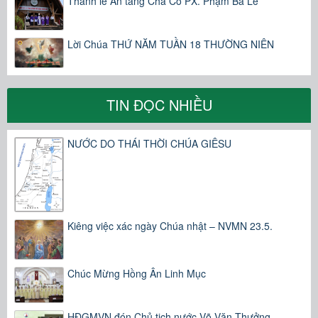
Thánh lễ An táng Cha Cố PX. Phạm Bá Lễ
Lời Chúa THỨ NĂM TUẦN 18 THƯỜNG NIÊN
TIN ĐỌC NHIỀU
NƯỚC DO THÁI THỜI CHÚA GIÊSU
Kiêng việc xác ngày Chúa nhật – NVMN 23.5.
Chúc Mừng Hồng Ân Linh Mục
HĐGMVN đón Chủ tịch nước Võ Văn Thưởng