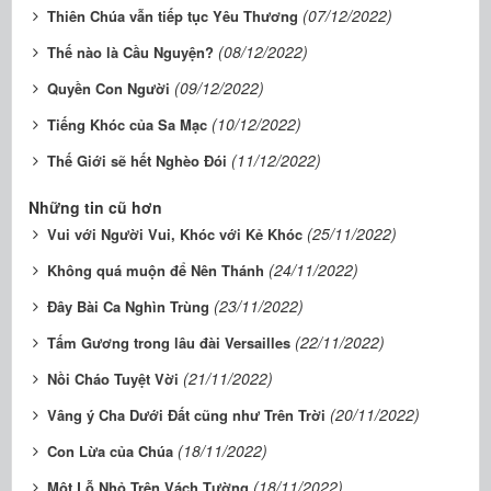
(07/12/2022)
Thiên Chúa vẫn tiếp tục Yêu Thương
(08/12/2022)
Thế nào là Cầu Nguyện?
(09/12/2022)
Quyền Con Người
(10/12/2022)
Tiếng Khóc của Sa Mạc
(11/12/2022)
Thế Giới sẽ hết Nghèo Ðói
Những tin cũ hơn
(25/11/2022)
Vui với Người Vui, Khóc với Kẻ Khóc
(24/11/2022)
Không quá muộn để Nên Thánh
(23/11/2022)
Ðây Bài Ca Nghìn Trùng
(22/11/2022)
Tấm Gương trong lâu đài Versailles
(21/11/2022)
Nồi Cháo Tuyệt Vời
(20/11/2022)
Vâng ý Cha Dưới Ðất cũng như Trên Trời
(18/11/2022)
Con Lừa của Chúa
(18/11/2022)
Một Lỗ Nhỏ Trên Vách Tường