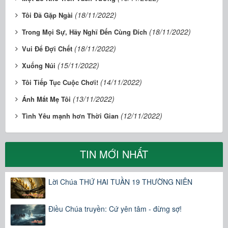
(18/11/2022)
Tôi Ðã Gặp Ngài
(18/11/2022)
Trong Mọi Sự, Hãy Nghĩ Ðến Cùng Ðích
(18/11/2022)
Vui Ðể Ðợi Chết
(15/11/2022)
Xuống Núi
(14/11/2022)
Tôi Tiếp Tục Cuộc Chơi!
(13/11/2022)
Ánh Mắt Mẹ Tôi
(12/11/2022)
Tình Yêu mạnh hơn Thời Gian
TIN MỚI NHẤT
Lời Chúa THỨ HAI TUẦN 19 THƯỜNG NIÊN
Điều Chúa truyền: Cứ yên tâm - đừng sợ!